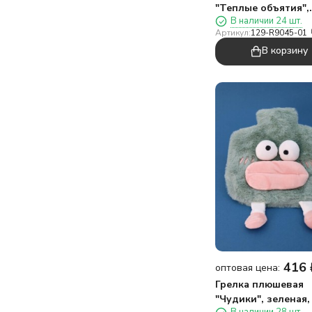
"Теплые объятия",
В наличии 24 шт.
белая, 400 мл (30*2
Артикул:
129-R9045-01
В корзину
416
оптовая цена:
Грелка плюшевая
"Чудики", зеленая,