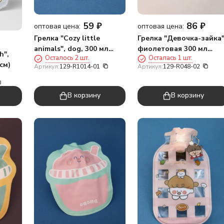
59
₽
86
₽
оптовая цена:
оптовая цена:
Грелка "Cozy little
Грелка "Девочка-зайка"
animals", dog, 300 мл
фиолетовая 300 мл
h",
Осталось 2 шт.
Осталась 1 шт.
(19*11 см)
(19*11 см)
 см)
Артикул:
129-R1014-01
Артикул:
129-R048-02
В корзину
В корзину