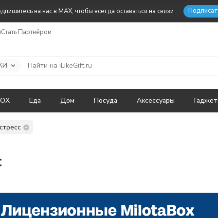
Подписат
дпишитесь на нас в MAX, чтобы всегда оставаться на связи
ы
Стать Партнёром
КИ
BOX
Еда
Дом
Посуда
Аксессуары
Гадже
стресс
с