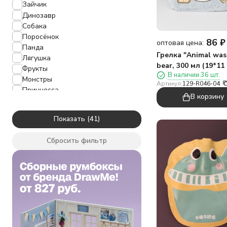
Зайчик
Динозавр
Собака
Поросёнок
86
₽
оптовая цена:
Панда
Грелка "Animal was
Лягушка
bear, 300 мл (19*11
Фрукты
В наличии 36 шт.
Монстры
Артикул:
129-R046-04
Принцесса
В корзину
подруга
Новый год
Показать
Утка
Капибара
Сбросить фильтр
Акула
Пчёлка