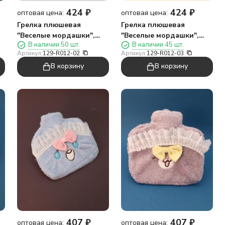
424
₽
424
₽
оптовая цена:
оптовая цена:
Грелка плюшевая
Грелка плюшевая
"Веселые мордашки",
"Веселые мордашки",
В наличии 50 шт.
В наличии 45 шт.
)
лягушка, 1000 мл (20*20
мишка, 1000 мл (20*20
Артикул:
129-R012-02
Артикул:
129-R012-03
см)
см)
В корзину
В корзину
407
₽
407
₽
оптовая цена:
оптовая цена: