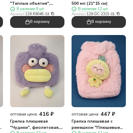
"Теплые объятия",
500 мл (21*15 см)
В наличии 8 шт.
В наличии 12 шт.
24
розовая, 400 мл (30*24
Артикул:
129-R9045-03
Артикул:
129-DC-2315-01
см)
В корзину
В корзину
416
₽
447
₽
оптовая цена:
оптовая цена:
Грелка плюшевая
Грелка плюшевая с
л
"Чудики", фиолетовая,
ремешком "Плюшевые