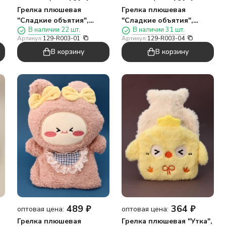
Грелка плюшевая
Грелка плюшевая
"Сладкие объятия",
"Сладкие объятия",
В наличии 22 шт.
В наличии 31 шт.
синяя, 1000 мл (20*20 см)
фиолетовая, 1000 мл
Артикул:
129-R003-01
Артикул:
129-R003-04
(20*20 см)
В корзину
В корзину
489
₽
364
₽
оптовая цена:
оптовая цена:
Грелка плюшевая
Грелка плюшевая "Утка",