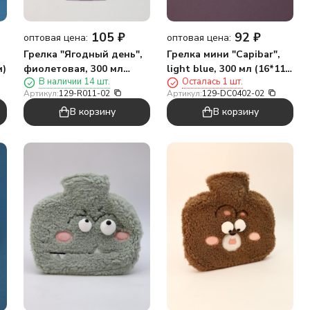
105
₽
92
₽
оптовая цена:
оптовая цена:
Грелка "Ягодный день",
Грелка мини "Capibar",
м)
фиолетовая, 300 мл
light blue, 300 мл (16*11
В наличии 14 шт.
Осталась 1 шт.
(19*11 см)
см)
Артикул:
129-R011-02
Артикул:
129-DC0402-02
В корзину
В корзину