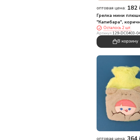
182
оптовая цена:
Грелка мини плюш
"Капибара", корич
Осталось 2 шт.
300 мл (20*12 см)
Артикул:
129-DC0403-0
В корзину
364
оптовая цена: