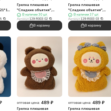
Грелка плюшевая
Грелка плюшевая
(21*15
"Сладкие объятия",
"Сладкие объятия",
В наличии 30 шт.
В наличии 37 шт.
белая, 1000 мл (20*20 см)
розовая, 1000 мл (20*20
05
Артикул:
129-R003-02
Артикул:
129-R003-03
см)
В корзину
В корзину
₽
489
₽
489
₽
оптовая цена:
оптовая цена:
Грелка плюшевая
Грелка плюшевая