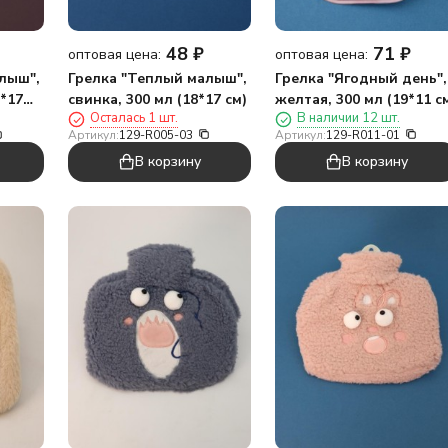
48
₽
71
₽
оптовая цена:
оптовая цена:
лыш",
Грелка "Теплый малыш",
Грелка "Ягодный день",
8*17
свинка, 300 мл (18*17 см)
желтая, 300 мл (19*11 с
Осталась 1 шт.
В наличии 12 шт.
Артикул:
129-R005-03
Артикул:
129-R011-01
В корзину
В корзину