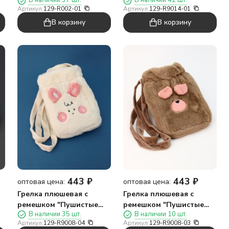
В наличии 37 шт.
В наличии 42 шт.
1000 мл (20*20 см)
друзья", ананас, 400 мл
Артикул:
129-R002-01
Артикул:
129-R9014-01
(21*15,2 см)
В корзину
В корзину
443
₽
443
₽
оптовая цена:
оптовая цена:
Грелка плюшевая с
Грелка плюшевая с
ремешком "Пушистые
ремешком "Пушистые
В наличии 35 шт.
В наличии 10 шт.
мл
друзья", зайка, 400 мл
друзья", капибара, 400
Артикул:
129-R9008-04
Артикул:
129-R9008-03
(21*14 см)
мл 20*14 см)