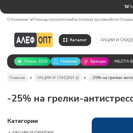
📶По
О Компании
Помощь покупателям
Бесплатная доставка
Блог
Отзыв
Каталог
АКЦИИ И СКИД
Осень 2026
Новинки
Бренды
MiLOTA 
Главная
АКЦИИ И СКИДКИ
-25% на грелки-анти
-25% на грелки-антистрес
Категории
АКЦИИ И СКИДКИ