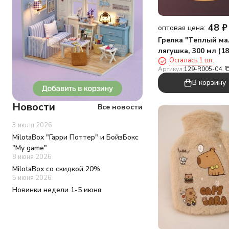
48
₽
оптовая цена:
Грелка "Теплый ма
лягушка, 300 мл (1
Осталась 1 шт.
см)
Артикул:
129-R005-04
В корзину
Новости
Все новости
3 июля 2026
MilotaBox "Гарри Поттер" и БойзБокс
"My game"
8 июня 2026
MilotaBox со скидкой 20%
5 июня 2026
Новинки недели 1-5 июня