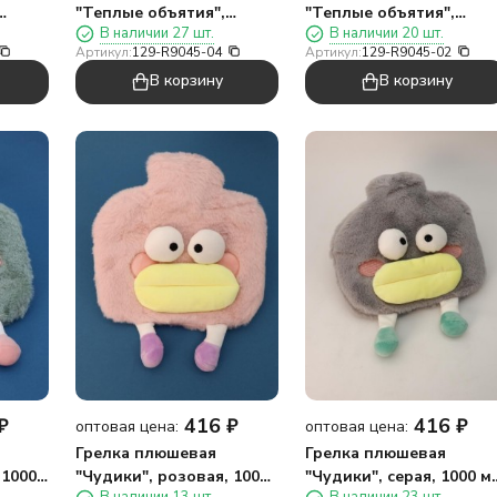
"Теплые объятия",
"Теплые объятия",
В наличии 27 шт.
В наличии 20 шт.
4 см)
коричневая, 400 мл
оранжевая, 400 мл (30*
Артикул:
129-R9045-04
Артикул:
129-R9045-02
(30*24 см)
см)
В корзину
В корзину
₽
416
₽
416
₽
оптовая цена:
оптовая цена:
Грелка плюшевая
Грелка плюшевая
 1000
"Чудики", розовая, 1000
"Чудики", серая, 1000 м