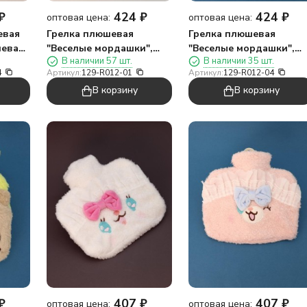
₽
424
₽
424
₽
оптовая цена:
оптовая цена:
евая
Грелка плюшевая
Грелка плюшевая
невая,
"Веселые мордашки",
"Веселые мордашки",
В наличии 57 шт.
В наличии 35 шт.
акула, 1000 мл (20*20 см)
зайка, 1000 мл (20*20 см
4
Артикул:
129-R012-01
Артикул:
129-R012-04
В корзину
В корзину
₽
407
₽
407
₽
оптовая цена:
оптовая цена: