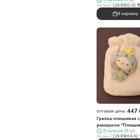
В наличии 28 шт.
мл (20*20 см)
Артикул:
129-R002-02
В корзину
447
оптовая цена:
Грелка плюшевая с
ремешком "Плюше
В наличии 28 шт.
друзья", кактус, 40
Артикул:
129-R9014-02
(21*15,2 см)