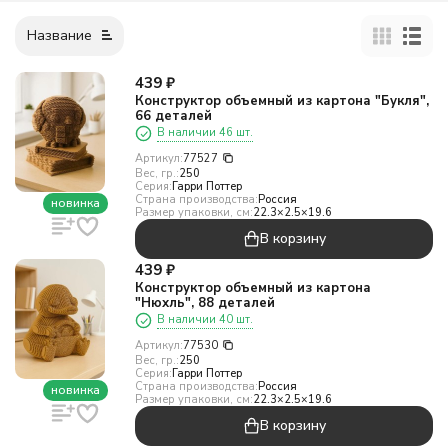
Название
439
₽
Конструктор объемный из картона "Букля",
66 деталей
В наличии 46 шт.
Артикул:
77527
Вес, гр.:
250
Серия:
Гарри Поттер
Страна производства:
Россия
новинка
Размер упаковки, см:
22.3×2.5×19.6
В корзину
439
₽
Конструктор объемный из картона
"Нюхль", 88 деталей
В наличии 40 шт.
Артикул:
77530
Вес, гр.:
250
Серия:
Гарри Поттер
Страна производства:
Россия
новинка
Размер упаковки, см:
22.3×2.5×19.6
В корзину