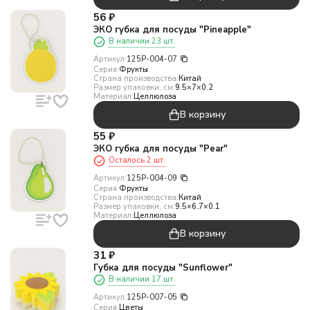
56
₽
ЭКО губка для посуды "Pineapple"
В наличии 23 шт.
Артикул:
125P-004-07
Серия:
Фрукты
Страна производства:
Китай
Размер упаковки, см:
9.5×7×0.2
Материал:
Целлюлоза
В корзину
55
₽
ЭКО губка для посуды "Pear"
Осталось 2 шт.
Артикул:
125P-004-09
Серия:
Фрукты
Страна производства:
Китай
Размер упаковки, см:
9.5×6.7×0.1
Материал:
Целлюлоза
В корзину
31
₽
Губка для посуды "Sunflower"
В наличии 17 шт.
Артикул:
125P-007-05
Серия:
Цветы