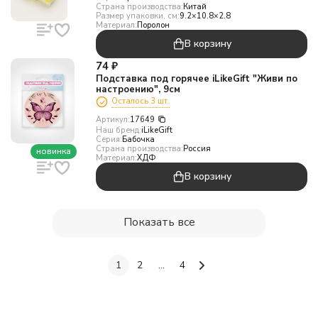
Страна производства:
Китай
Размер упаковки, см:
9.2×10.8×2.8
Материал:
Поролон
В корзину
74
₽
Подставка под горячее iLikeGift "Живи по
настроению", 9см
Осталось 3 шт.
Артикул:
17649
Наш бренд:
iLikeGift
Серия:
Бабочка
Страна производства:
Россия
новинка
Материал:
ХДФ
В корзину
Показать все
1
2
...
4