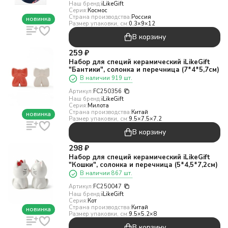
Наш бренд:
iLikeGift
Серия:
Космос
Страна производства:
Россия
новинка
Размер упаковки, см:
0.3×9×12
В корзину
259
₽
Набор для специй керамический iLikeGift
"Бантики", солонка и перечница (7*4*5,7см)
В наличии 919 шт.
Артикул:
FC250356
Наш бренд:
iLikeGift
Серия:
Милота
Страна производства:
Китай
новинка
Размер упаковки, см:
9.5×7.5×7.2
В корзину
298
₽
Набор для специй керамический iLikeGift
"Кошки", солонка и перечница (5*4,5*7,2см)
В наличии 867 шт.
Артикул:
FC250047
Наш бренд:
iLikeGift
Серия:
Кот
Страна производства:
Китай
новинка
Размер упаковки, см:
9.5×5.2×8
В корзину