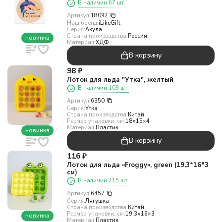
В наличии 67 шт.
Артикул:
18092
Наш бренд:
iLikeGift
Серия:
Акула
Страна производства:
Россия
новинка
Материал:
ХДФ
В корзину
98
₽
Лоток для льда "Утка", желтый
В наличии 109 шт.
Артикул:
6350
Серия:
Утка
Страна производства:
Китай
Размер упаковки, см:
18×15×4
Материал:
Пластик
новинка
В корзину
116
₽
Лоток для льда «Froggy», green (19,3*16*3
см)
В наличии 215 шт.
Артикул:
6457
Серия:
Лягушка
Страна производства:
Китай
Размер упаковки, см:
19.3×16×3
новинка
Материал:
Пластик