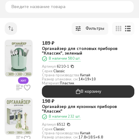
Фильтры
189
₽
Органайзер для столовых приборов
"Классик", зеленый
В наличии 580 шт.
Артикул:
6210-1
Серия:
Classic
Страна производства:
Китай
Размер упаковки, см:
14×19×10
хит
Материал:
Пластик
В корзину
198
₽
Органайзер для кухонных приборов
"Классик"
В наличии 232 шт.
Артикул:
6512
Серия:
Classic
Страна производства:
Китай
Размер упаковки, см:
17.8×18.5×6.8