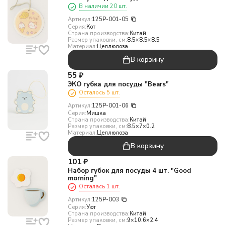
В наличии 20 шт.
Артикул:
125P-001-05
Серия:
Кот
Страна производства:
Китай
Размер упаковки, см:
8.5×8.5×8.5
Материал:
Целлюлоза
В корзину
55
₽
ЭКО губка для посуды "Bears"
Осталось 5 шт.
Артикул:
125P-001-06
Серия:
Мишка
Страна производства:
Китай
Размер упаковки, см:
8.5×7×0.2
Материал:
Целлюлоза
В корзину
101
₽
Набор губок для посуды 4 шт. "Good
morning"
Осталась 1 шт.
Артикул:
125P-003
Серия:
Уют
Страна производства:
Китай
Размер упаковки, см:
9×10.6×2.4