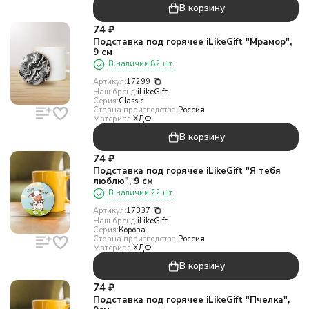
В корзину
74
₽
Подставка под горячее iLikeGift "Мрамор",
9 см
В наличии 82 шт.
Артикул:
17299
Наш бренд:
iLikeGift
Серия:
Classic
Страна производства:
Россия
Материал:
ХДФ
В корзину
74
₽
Подставка под горячее iLikeGift "Я тебя
люблю", 9 см
В наличии 22 шт.
Артикул:
17337
Наш бренд:
iLikeGift
Серия:
Корова
Страна производства:
Россия
Материал:
ХДФ
В корзину
74
₽
Подставка под горячее iLikeGift "Пчелка",