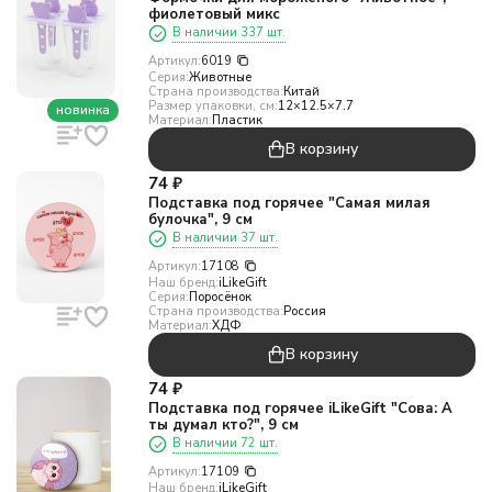
фиолетовый микс
В наличии 337 шт.
Артикул:
6019
Серия:
Животные
Страна производства:
Китай
Размер упаковки, см:
12×12.5×7.7
новинка
Материал:
Пластик
В корзину
74
₽
Подставка под горячее "Самая милая
булочка", 9 см
В наличии 37 шт.
Артикул:
17108
Наш бренд:
iLikeGift
Серия:
Поросёнок
Страна производства:
Россия
Материал:
ХДФ
В корзину
74
₽
Подставка под горячее iLikeGift "Сова: А
ты думал кто?", 9 см
В наличии 72 шт.
Артикул:
17109
Наш бренд:
iLikeGift