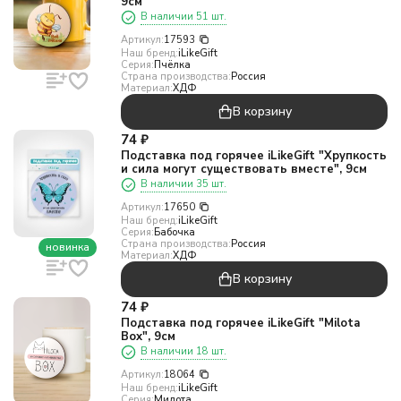
9см
В наличии 51 шт.
Артикул:
17593
Наш бренд:
iLikeGift
Серия:
Пчёлка
Страна производства:
Россия
Материал:
ХДФ
В корзину
74
₽
Подставка под горячее iLikeGift "Хрупкость
и сила могут существовать вместе", 9см
В наличии 35 шт.
Артикул:
17650
Наш бренд:
iLikeGift
Серия:
Бабочка
Страна производства:
Россия
новинка
Материал:
ХДФ
В корзину
74
₽
Подставка под горячее iLikeGift "Milota
Box", 9см
В наличии 18 шт.
Артикул:
18064
Наш бренд:
iLikeGift
Серия:
Милота