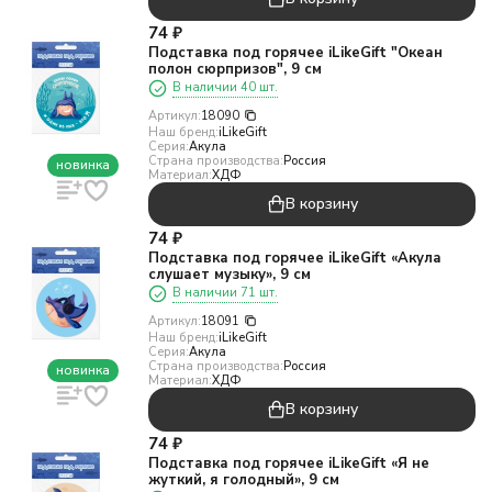
74
₽
Подставка под горячее iLikeGift "Океан
полон сюрпризов", 9 см
В наличии 40 шт.
Артикул:
18090
Наш бренд:
iLikeGift
Серия:
Акула
Страна производства:
Россия
новинка
Материал:
ХДФ
В корзину
74
₽
Подставка под горячее iLikeGift «Акула
слушает музыку», 9 см
В наличии 71 шт.
Артикул:
18091
Наш бренд:
iLikeGift
Серия:
Акула
Страна производства:
Россия
новинка
Материал:
ХДФ
В корзину
74
₽
Подставка под горячее iLikeGift «Я не
жуткий, я голодный», 9 см