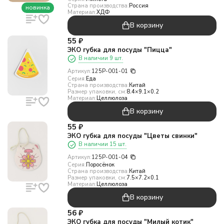
Страна производства:
Россия
новинка
Материал:
ХДФ
В корзину
55
₽
ЭКО губка для посуды "Пицца"
В наличии 9 шт.
Артикул:
125P-001-01
Серия:
Еда
Страна производства:
Китай
Размер упаковки, см:
8.4×9.1×0.2
Материал:
Целлюлоза
В корзину
55
₽
ЭКО губка для посуды "Цветы свинки"
В наличии 15 шт.
Артикул:
125P-001-04
Серия:
Поросёнок
Страна производства:
Китай
Размер упаковки, см:
7.5×7.2×0.1
Материал:
Целлюлоза
В корзину
56
₽
ЭКО губка для посуды "Милый котик"