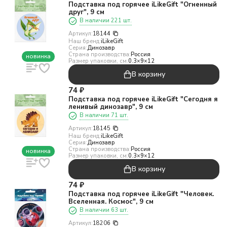
Подставка под горячее iLikeGift "Огненный
друг", 9 см
В наличии 221 шт.
Артикул:
18144
Наш бренд:
iLikeGift
Серия:
Динозавр
Страна производства:
Россия
новинка
Размер упаковки, см:
0.3×9×12
В корзину
74
₽
Подставка под горячее iLikeGift "Сегодня я
ленивый динозавр", 9 см
В наличии 71 шт.
Артикул:
18145
Наш бренд:
iLikeGift
Серия:
Динозавр
Страна производства:
Россия
новинка
Размер упаковки, см:
0.3×9×12
В корзину
74
₽
Подставка под горячее iLikeGift "Человек.
Вселенная. Космос", 9 см
В наличии 63 шт.
Артикул:
18206