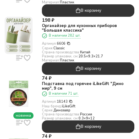
Материал:
Пластик
В корзину
198
₽
Органайзер для кухонных приборов
"Большая классика"
В наличии 282 шт.
Артикул:
6606
Серия:
Classic
Страна производства:
Китай
Размер упаковки, см:
20.5×9.3×21.7
Материал:
Пластик
В корзину
74
₽
Подставка под горячее iLikeGift "Дино
мир", 9 см
В наличии 71 шт.
Артикул:
18143
Наш бренд:
iLikeGift
Серия:
Динозавр
Страна производства:
Россия
новинка
Размер упаковки, см:
0.3×9×12
В корзину
74
₽