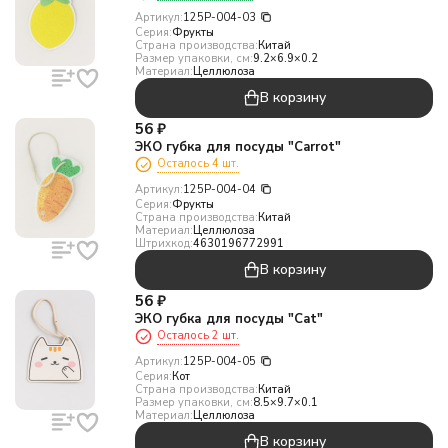
Артикул:
125P-004-03
Серия:
Фрукты
Страна производства:
Китай
Размер упаковки, см:
9.2×6.9×0.2
Материал:
Целлюлоза
В корзину
56
₽
ЭКО губка для посуды "Carrot"
Осталось 4 шт.
Артикул:
125P-004-04
Серия:
Фрукты
Страна производства:
Китай
Материал:
Целлюлоза
Штрихкод:
4630196772991
В корзину
56
₽
ЭКО губка для посуды "Cat"
Осталось 2 шт.
Артикул:
125P-004-05
Серия:
Кот
Страна производства:
Китай
Размер упаковки, см:
8.5×9.7×0.1
Материал:
Целлюлоза
В корзину