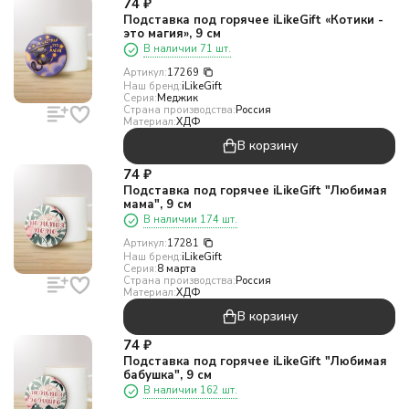
74
₽
Подставка под горячее iLikeGift «Котики -
это магия», 9 см
В наличии 71 шт.
Артикул:
17269
Наш бренд:
iLikeGift
Серия:
Меджик
Страна производства:
Россия
Материал:
ХДФ
В корзину
74
₽
Подставка под горячее iLikeGift "Любимая
мама", 9 см
В наличии 174 шт.
Артикул:
17281
Наш бренд:
iLikeGift
Серия:
8 марта
Страна производства:
Россия
Материал:
ХДФ
В корзину
74
₽
Подставка под горячее iLikeGift "Любимая
бабушка", 9 см
В наличии 162 шт.