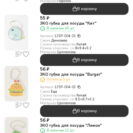
Материал:
Поролон
В корзину
55
₽
ЭКО губка для посуды "Кит"
В наличии 65 шт.
Артикул:
125P-004-01
Серия:
Динозавр
Страна производства:
Китай
Размер упаковки, см:
8×9.4×0.2
Материал:
Целлюлоза
В корзину
56
₽
ЭКО губка для посуды "Burger"
Осталось 5 шт.
Артикул:
125P-004-02
Серия:
Еда
Страна производства:
Китай
Размер упаковки, см:
9.5×8.7×0.2
Материал:
Целлюлоза
В корзину
56
₽
ЭКО губка для посуды "Лимон"
В наличии 22 шт.