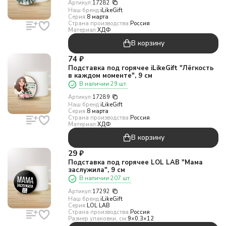
Артикул:
17282
Наш бренд:
iLikeGift
Серия:
8 марта
Страна производства:
Россия
Материал:
ХДФ
В корзину
74
₽
Подставка под горячее iLikeGift "Лёгкость
в каждом моменте", 9 см
В наличии 29 шт.
Артикул:
17289
Наш бренд:
iLikeGift
Серия:
8 марта
Страна производства:
Россия
Материал:
ХДФ
В корзину
29
₽
Подставка под горячее LOL LAB "Мама
заслужила", 9 см
В наличии 207 шт.
Артикул:
17292
Наш бренд:
iLikeGift
Серия:
LOL LAB
Страна производства:
Россия
Размер упаковки, см:
9×0.3×12