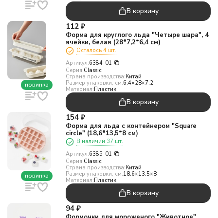
В корзину
112
₽
Форма для круглого льда "Четыре шара", 4
ячейки, белая (28*7,2*6,4 см)
Осталось 4 шт.
Артикул:
6384-01
Серия:
Classic
Страна производства:
Китай
Размер упаковки, см:
6.4×28×7.2
новинка
Материал:
Пластик
В корзину
154
₽
Форма для льда с контейнером "Square
circle" (18,6*13,5*8 см)
В наличии 37 шт.
Артикул:
6385-01
Серия:
Classic
Страна производства:
Китай
Размер упаковки, см:
18.6×13.5×8
новинка
Материал:
Пластик
В корзину
94
₽
Формочки для мороженого "Животное",