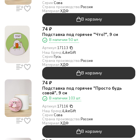
Серия:
Сова
Страна производства:
Россия
Материал:
ХДФ
В корзину
74
₽
Подставка под горячее "Что?", 9 см
В наличии 50 шт.
Артикул:
17113
Наш бренд:
iLikeGift
Серия:
Гусь
Страна производства:
Россия
Материал:
ХДФ
В корзину
74
₽
Подставка под горячее "Просто будь
совой", 9 см
В наличии 103 шт.
Артикул:
17116
Наш бренд:
iLikeGift
Серия:
Сова
Страна производства:
Россия
Материал:
ХДФ
В корзину