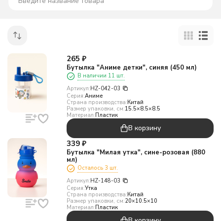
265
₽
Бутылка "Аниме детки", синяя (450 мл)
В наличии 11 шт.
Артикул:
HZ-042-03
Серия:
Аниме
Страна производства:
Китай
Размер упаковки, см:
15.5×8.5×8.5
Материал:
Пластик
В корзину
339
₽
Бутылка "Милая утка", сине-розовая (880
мл)
Осталось 3 шт.
Артикул:
HZ-148-03
Серия:
Утка
Страна производства:
Китай
Размер упаковки, см:
20×10.5×10
Материал:
Пластик
В корзину