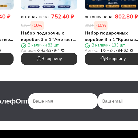
40
₽
752,40
₽
802,80
₽
оптовая цена:
оптовая цена:
-10%
-10%
836
₽
892
₽
х
Набор подарочных
Набор подарочных
лотые
коробок 3 в 1 "Аметист",
коробок 3 в 1 "Красная
В наличии 83 шт.
В наличии 133 шт.
синий, 18*12*7-21*14*8,5-
клетка", 19,5*13,5*8,5-
Артикул:
K-HZ-9379-4
Артикул:
TX-HZ-5784-62
23*16*9,5
22,5*17*10-25,5*19,5*11,
В корзину
В корзину
 АлефОпт