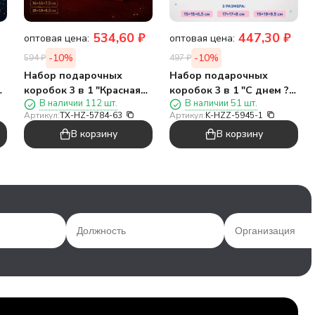
534,60
₽
447,30
₽
оптовая цена:
оптовая цена:
-10%
-10%
594
₽
497
₽
Набор подарочных
Набор подарочных
коробок 3 в 1 "Красная
коробок 3 в 1 "С днем ??
В наличии 112 шт.
В наличии 51 шт.
клетка", 14*14*6,5-
рождения", 15*15*6,5-
Артикул:
TX-HZ-5784-63
Артикул:
K-HZZ-5945-1
5
16*16*7,5-18*18*8,5
17*17*8-19*19*9,5
В корзину
В корзину