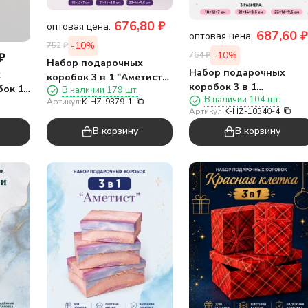
676,80
₽
оптовая цена:
687,60
₽
оптовая цена:
-10%
752
₽
-10%
₽
764
₽
Набор подарочных
Набор подарочных
х
коробок 3 в 1 "Аметист",
коробок 3 в 1
бок 12
В наличии 179 шт.
фиолетовый, 18*12*7-
В наличии 104 шт.
"Праздничное
Артикул:
K-HZ-9379-1
21*14*8,5-23*16*9,5
Артикул:
K-HZ-10340-4
конфетти", 18*12*7-
21*14*8,5-23*16*9,5
В корзину
В корзину