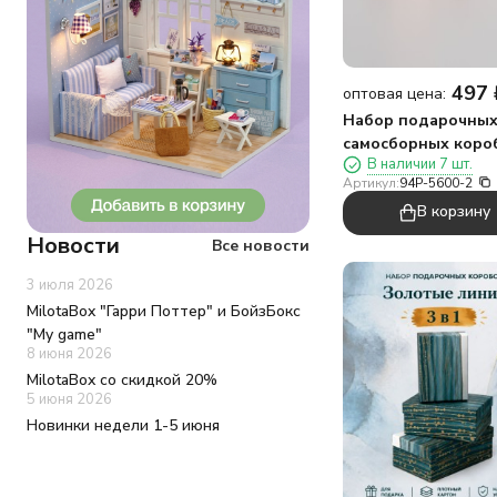
497
оптовая цена:
Набор подарочны
самосборных коро
В наличии 7 шт.
шт. "Вишня", микс
Артикул:
94P-5600-2
(9,5*9,5*19)
В корзину
Новости
Все новости
3 июля 2026
MilotaBox "Гарри Поттер" и БойзБокс
"My game"
8 июня 2026
MilotaBox со скидкой 20%
5 июня 2026
Новинки недели 1-5 июня