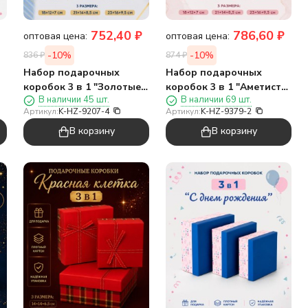
752,40
₽
786,60
₽
оптовая цена:
оптовая цена:
-10%
-10%
836
₽
874
₽
Набор подарочных
Набор подарочных
коробок 3 в 1 "Золотые
коробок 3 в 1 "Аметист",
В наличии 45 шт.
В наличии 69 шт.
бриллианты", 18*12*7-
розовый, 18*12*7-
Артикул:
K-HZ-9207-4
Артикул:
K-HZ-9379-2
21*14*8,5-23*16*9,5
21*14*8,5-23*16*9,5
В корзину
В корзину