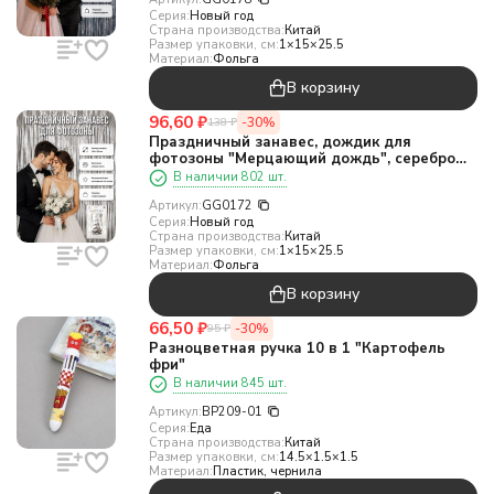
Серия:
Новый год
Страна производства:
Китай
Размер упаковки, см:
1×15×25.5
Материал:
Фольга
В корзину
96,60
₽
-30%
138
₽
Праздничный занавес, дождик для
фотозоны "Мерцающий дождь", серебро
(100*200 см)
В наличии 802 шт.
Артикул:
GG0172
Серия:
Новый год
Страна производства:
Китай
Размер упаковки, см:
1×15×25.5
Материал:
Фольга
В корзину
66,50
₽
-30%
95
₽
Разноцветная ручка 10 в 1 "Картофель
фри"
В наличии 845 шт.
Артикул:
BP209-01
Серия:
Еда
Страна производства:
Китай
Размер упаковки, см:
14.5×1.5×1.5
Материал:
Пластик, чернила