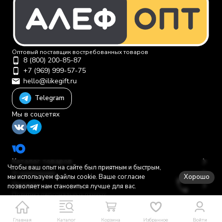
Оптовый поставщик востребованных товаров
8 (800) 200-85-87
+7 (969) 999-57-75
hello@ilikegift.ru
Telegram
Мы в соцсетях
Каталог товаров
Чтобы ваш опыт на сайте был приятным и быстрым,
О компании
Хорошо
мы используем файлы cookie. Ваше согласие
Помощь
позволяет нам становиться лучше для вас.
Политика персональных данных
© 2012-2026 ООО "Первая торговая компания"
Главная
Каталог
Корзина
Избранное
Войти