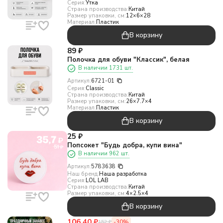
Серия:
Утка
Страна производства:
Китай
Размер упаковки, см:
12×6×28
Материал:
Пластик
В корзину
89
₽
Полочка для обуви "Классик", белая
В наличии 1731 шт.
Артикул:
6721-01
Серия:
Classic
Страна производства:
Китай
Размер упаковки, см:
26×7.7×4
Материал:
Пластик
В корзину
25
₽
Попсокет "Будь добра, купи вина"
В наличии 962 шт.
Артикул:
5783638
Наш бренд:
Наша разработка
Серия:
LOL LAB
Страна производства:
Китай
Размер упаковки, см:
4×2.5×4
В корзину
106,40
₽
-30%
152
₽