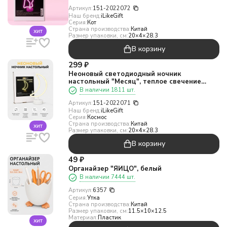
Артикул:
151-2022072
Наш бренд:
iLikeGift
Серия:
Кот
Страна производства:
Китай
хит
Размер упаковки, см:
20×4×28.3
В корзину
299
₽
Неоновый светодиодный ночник
настольный "Месяц", теплое свечение
(31,5х18,5 см)
В наличии 1811 шт.
Артикул:
151-2022071
Наш бренд:
iLikeGift
Серия:
Космос
Страна производства:
Китай
хит
Размер упаковки, см:
20×4×28.3
В корзину
49
₽
Органайзер "ЯЙЦО", белый
В наличии 7444 шт.
Артикул:
6357
Серия:
Утка
Страна производства:
Китай
Размер упаковки, см:
11.5×10×12.5
Материал:
Пластик
хит