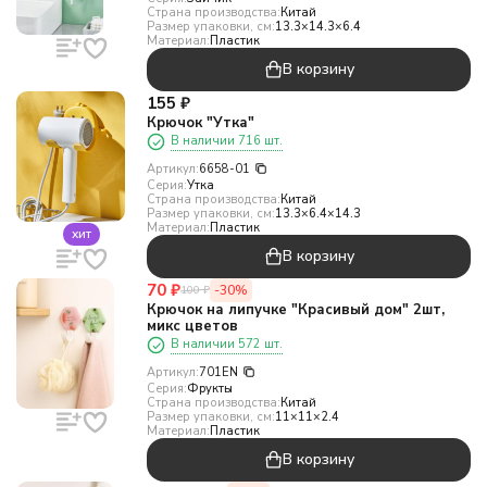
Страна производства:
Китай
Размер упаковки, см:
13.3×14.3×6.4
Материал:
Пластик
В корзину
155
₽
Крючок "Утка"
В наличии 716 шт.
Артикул:
6658-01
Серия:
Утка
Страна производства:
Китай
Размер упаковки, см:
13.3×6.4×14.3
Материал:
Пластик
хит
В корзину
70
₽
-30%
100
₽
Крючок на липучке "Красивый дом" 2шт,
микс цветов
В наличии 572 шт.
Артикул:
701EN
Серия:
Фрукты
Страна производства:
Китай
Размер упаковки, см:
11×11×2.4
Материал:
Пластик
В корзину