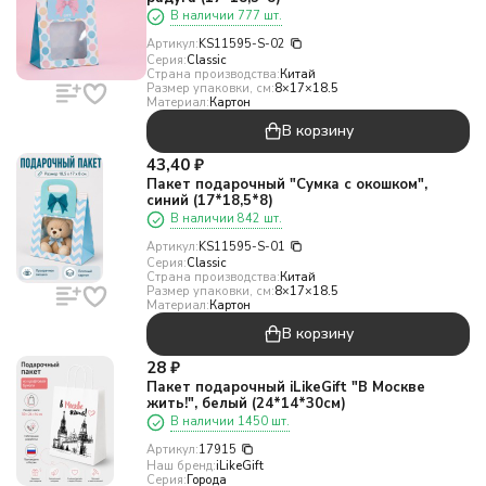
В наличии 777 шт.
Артикул:
KS11595-S-02
Серия:
Classic
Страна производства:
Китай
Размер упаковки, см:
8×17×18.5
Материал:
Картон
В корзину
43,40
₽
Пакет подарочный "Сумка с окошком",
синий (17*18,5*8)
В наличии 842 шт.
Артикул:
KS11595-S-01
Серия:
Classic
Страна производства:
Китай
Размер упаковки, см:
8×17×18.5
Материал:
Картон
В корзину
28
₽
Пакет подарочный iLikeGift "В Москве
жить!", белый (24*14*30см)
В наличии 1450 шт.
Артикул:
17915
Наш бренд:
iLikeGift
Серия:
Города