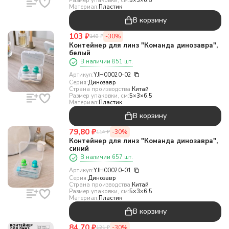
Размер упаковки, см:
5×3×6.5
Материал:
Пластик
В корзину
103
₽
-30%
148
₽
Контейнер для линз "Команда динозавра",
белый
В наличии 851 шт.
Артикул:
YJH00020-02
Серия:
Динозавр
Страна производства:
Китай
Размер упаковки, см:
5×3×6.5
Материал:
Пластик
В корзину
79,80
₽
-30%
114
₽
Контейнер для линз "Команда динозавра",
синий
В наличии 657 шт.
Артикул:
YJH00020-01
Серия:
Динозавр
Страна производства:
Китай
Размер упаковки, см:
5×3×6.5
Материал:
Пластик
В корзину
84,70
₽
-30%
121
₽