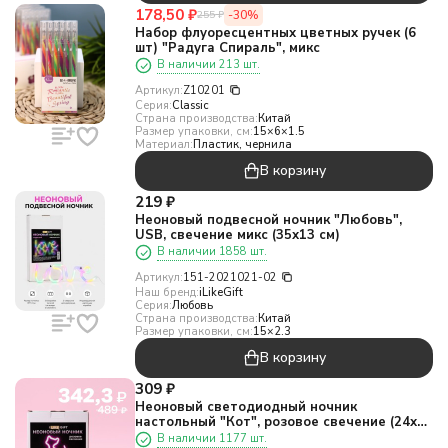
178,50
₽
-30%
255
₽
Набор флуоресцентных цветных ручек (6
шт) "Радуга Спираль", микс
В наличии 213 шт.
Артикул:
Z10201
Серия:
Classic
Страна производства:
Китай
Размер упаковки, см:
15×6×1.5
Материал:
Пластик, чернила
В корзину
219
₽
Неоновый подвесной ночник "Любовь",
USB, свечение микс (35х13 см)
В наличии 1858 шт.
Артикул:
151-2021021-02
Наш бренд:
iLikeGift
Серия:
Любовь
Страна производства:
Китай
Размер упаковки, см:
15×2.3
В корзину
309
₽
Неоновый светодиодный ночник
настольный "Кот", розовое свечение (24х16
см)
В наличии 1177 шт.