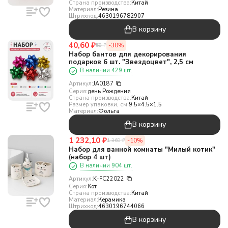
Страна производства:
Китай
Материал:
Резина
Штрихкод:
4630196782907
В корзину
40,60
₽
-30%
58
₽
Набор бантов для декорирования
подарков 6 шт. "Звездоцвет", 2,5 см
В наличии 429 шт.
Артикул:
JA0187
Серия:
день Рождения
Страна производства:
Китай
Размер упаковки, см:
9.5×4.5×1.5
Материал:
Фольга
В корзину
1 232,10
₽
-10%
1 369
₽
Набор для ванной комнаты "Милый котик"
(набор 4 шт)
В наличии 904 шт.
Артикул:
K-FC22022
Серия:
Кот
Страна производства:
Китай
Материал:
Керамика
Штрихкод:
4630196744066
В корзину