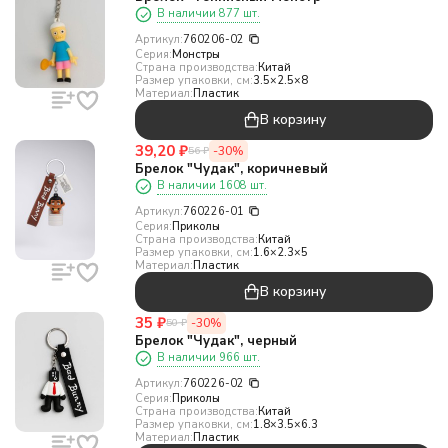
В наличии 877 шт.
Артикул:
760206-02
Серия:
Монстры
Страна производства:
Китай
Размер упаковки, см:
3.5×2.5×8
Материал:
Пластик
В корзину
39,20
₽
-30%
56
₽
Брелок "Чудак", коричневый
В наличии 1608 шт.
Артикул:
760226-01
Серия:
Приколы
Страна производства:
Китай
Размер упаковки, см:
1.6×2.3×5
Материал:
Пластик
В корзину
35
₽
-30%
50
₽
Брелок "Чудак", черный
В наличии 966 шт.
Артикул:
760226-02
Серия:
Приколы
Страна производства:
Китай
Размер упаковки, см:
1.8×3.5×6.3
Материал:
Пластик