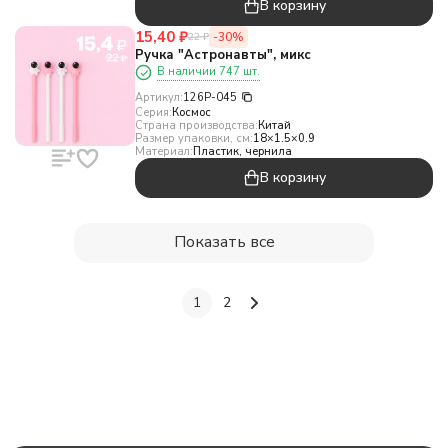
В корзину
15,40
₽
-30%
22
₽
Ручка "Астронавты", микс
В наличии 747 шт.
Артикул:
126P-045
Серия:
Космос
Страна производства:
Китай
Размер упаковки, см:
18×1.5×0.9
Материал:
Пластик, чернила
В корзину
Показать все
1
2