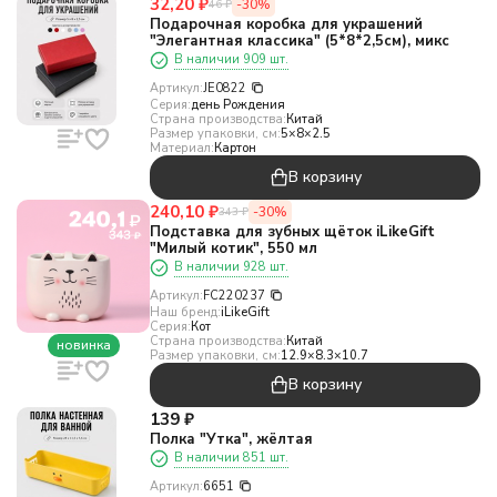
32,20
₽
-30%
46
₽
Подарочная коробка для украшений
"Элегантная классика" (5*8*2,5см), микс
В наличии 909 шт.
Артикул:
JE0822
Серия:
день Рождения
Страна производства:
Китай
Размер упаковки, см:
5×8×2.5
Материал:
Картон
В корзину
240,10
₽
-30%
343
₽
Подставка для зубных щёток iLikeGift
"Милый котик", 550 мл
В наличии 928 шт.
Артикул:
FC220237
Наш бренд:
iLikeGift
Серия:
Кот
Страна производства:
Китай
новинка
Размер упаковки, см:
12.9×8.3×10.7
В корзину
139
₽
Полка "Утка", жёлтая
В наличии 851 шт.
Артикул:
6651