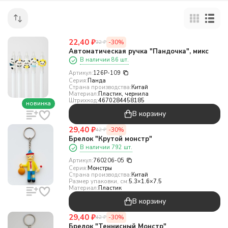
22,40
₽
-30%
32
₽
Автоматическая ручка "Пандочка", микс
В наличии 86 шт.
Артикул:
126P-109
Серия:
Панда
Страна производства:
Китай
Материал:
Пластик, чернила
Штрихкод:
4670284458185
новинка
В корзину
29,40
₽
-30%
42
₽
Брелок "Крутой монстр"
В наличии 792 шт.
Артикул:
760206-05
Серия:
Монстры
Страна производства:
Китай
Размер упаковки, см:
5.3×1.6×7.5
Материал:
Пластик
В корзину
29,40
₽
-30%
42
₽
Брелок "Теннисный Монстр"