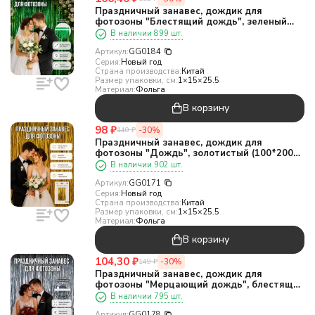
Праздничный занавес, дождик для
фотозоны "Блестящий дождь", зеленый
(100*200 см)
В наличии 899 шт.
Артикул:
GG0184
Серия:
Новый год
Страна производства:
Китай
Размер упаковки, см:
1×15×25.5
Материал:
Фольга
В корзину
98
₽
-30%
140
₽
Праздничный занавес, дождик для
фотозоны "Дождь", золотистый (100*200
см)
В наличии 902 шт.
Артикул:
GG0171
Серия:
Новый год
Страна производства:
Китай
Размер упаковки, см:
1×15×25.5
Материал:
Фольга
В корзину
104,30
₽
-30%
149
₽
Праздничный занавес, дождик для
фотозоны "Мерцающий дождь", блестящий
серый (100*200 см)
В наличии 795 шт.
Артикул:
GG0178