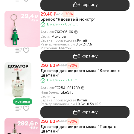
В корзину
29,40
₽
-30%
42
₽
Брелок "Ядовитый монстр"
В наличии 857 шт.
Артикул:
760206-06
Серия:
Монстры
Страна производства:
Китай
Размер упаковки, см:
3.5×2×7.5
Материал:
Пластик
В корзину
292,60
₽
-30%
418
₽
Дозатор для жидкого мыла "Котенок с
цветами"
В наличии 943 шт.
Артикул:
FC25AL031739
Наш бренд:
iLikeGift
Серия:
Кот
Страна производства:
Китай
новинка
Размер упаковки, см:
19.5×10.5×10.5
В корзину
292,60
₽
-30%
418
₽
Дозатор для жидкого мыла "Панда с
цветами"