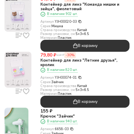
Контейнер для линз "Команда мишки и
зайца", фиолетовый
В наличии 902 шт.
Артикул:
YJH00020-03
Серия:
Мишка
Страна производства:
Китай
Размер упаковки, см:
5×3×6.5
Материал:
Пластик
В корзину
79,80
₽
-30%
114
₽
Контейнер для линз "Летние друзья",
кролик
В наличии 820 шт.
Артикул:
YJH00074-01
Серия:
Зайчик
Страна производства:
Китай
Размер упаковки, см:
5×3×6.5
Материал:
Пластик
В корзину
155
₽
Крючок "Зайчик"
В наличии 940 шт.
Артикул:
6658-03
Серия:
Зайчик