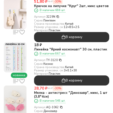
51,80
₽
-30%
74
₽
Крючок на липучке "Круг" 2шт, микс цветов
В наличии 686 шт.
Артикул:
3229N
Серия:
Пингвин
Страна производства:
Китай
Размер упаковки, см:
12×8.5×2.5
Материал:
Пластик
В корзину
18
₽
Линейка "Яркий космонавт" 30 см, пластик
В наличии 867 шт.
Артикул:
TY-3120
Серия:
Космос
Страна производства:
Китай
Размер упаковки, см:
3×0.1×30
Материал:
Пластик
новинка
В корзину
28,70
₽
-30%
41
₽
Мялка - антистресс "Динозавр", микс, 1 шт
(3,8*4см)
В наличии 548 шт.
Артикул:
AQ-1062
Серия:
Динозавр