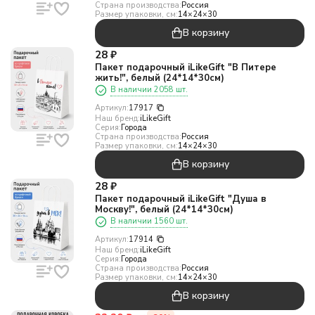
Страна производства:
Россия
Размер упаковки, см:
14×24×30
В корзину
28
₽
Пакет подарочный iLikeGift "В Питере
жить!", белый (24*14*30см)
В наличии 2058 шт.
Артикул:
17917
Наш бренд:
iLikeGift
Серия:
Города
Страна производства:
Россия
Размер упаковки, см:
14×24×30
В корзину
28
₽
Пакет подарочный iLikeGift "Душа в
Москву!", белый (24*14*30см)
В наличии 1560 шт.
Артикул:
17914
Наш бренд:
iLikeGift
Серия:
Города
Страна производства:
Россия
Размер упаковки, см:
14×24×30
В корзину