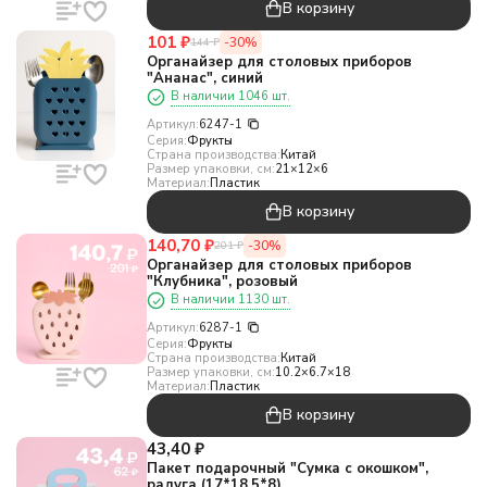
В корзину
101
₽
-30%
144
₽
Органайзер для столовых приборов
"Ананас", синий
В наличии 1046 шт.
Артикул:
6247-1
Серия:
Фрукты
Страна производства:
Китай
Размер упаковки, см:
21×12×6
Материал:
Пластик
В корзину
140,70
₽
-30%
201
₽
Органайзер для столовых приборов
"Клубника", розовый
В наличии 1130 шт.
Артикул:
6287-1
Серия:
Фрукты
Страна производства:
Китай
Размер упаковки, см:
10.2×6.7×18
Материал:
Пластик
В корзину
43,40
₽
Пакет подарочный "Сумка с окошком",
радуга (17*18,5*8)