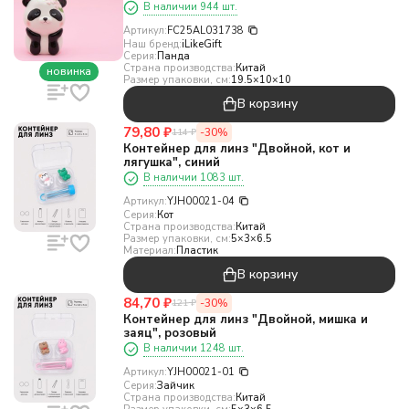
В наличии 944 шт.
Артикул:
FC25AL031738
Наш бренд:
iLikeGift
Серия:
Панда
Страна производства:
Китай
новинка
Размер упаковки, см:
19.5×10×10
В корзину
79,80
₽
-30%
114
₽
Контейнер для линз "Двойной, кот и
лягушка", синий
В наличии 1083 шт.
Артикул:
YJH00021-04
Серия:
Кот
Страна производства:
Китай
Размер упаковки, см:
5×3×6.5
Материал:
Пластик
В корзину
84,70
₽
-30%
121
₽
Контейнер для линз "Двойной, мишка и
заяц", розовый
В наличии 1248 шт.
Артикул:
YJH00021-01
Серия:
Зайчик
Страна производства:
Китай