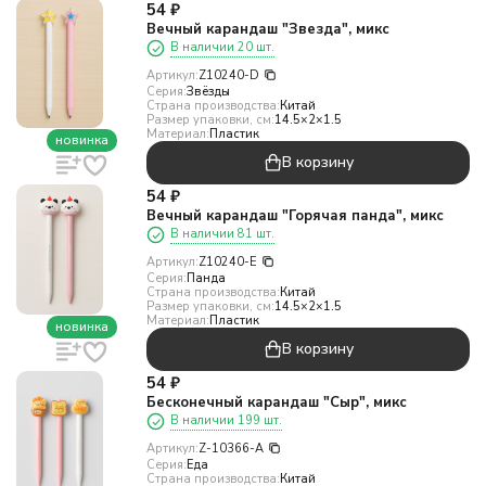
54
₽
Вечный карандаш "Звезда", микс
В наличии 20 шт.
Артикул:
Z10240-D
Серия:
Звёзды
Страна производства:
Китай
Размер упаковки, см:
14.5×2×1.5
Материал:
Пластик
новинка
В корзину
54
₽
Вечный карандаш "Горячая панда", микс
В наличии 81 шт.
Артикул:
Z10240-E
Серия:
Панда
Страна производства:
Китай
Размер упаковки, см:
14.5×2×1.5
Материал:
Пластик
новинка
В корзину
54
₽
Бесконечный карандаш "Сыр", микс
В наличии 199 шт.
Артикул:
Z-10366-A
Серия:
Еда
Страна производства:
Китай