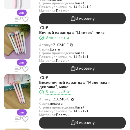
Страна производства:
Китай
Размер упаковки, см:
14.5×2×1.5
Материал:
Пластик
хит
В корзину
71
₽
Вечный карандаш "Цветок", микс
В наличии 9 шт.
Артикул:
Z10240-F
Серия:
Цветы
Страна производства:
Китай
Размер упаковки, см:
14.5×1×1
Материал:
Пластик
хит
В корзину
71
₽
Бесконечный карандаш "Маленькая
девочка", микс
В наличии 8 шт.
Артикул:
Z10240-G
Серия:
подруга
Страна производства:
Китай
Размер упаковки, см:
14.5×1×1
хит
Материал:
Пластик
В корзину