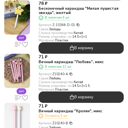
78
₽
Бесконечный карандаш "Милая пушистая
звезда", желтый
В наличии 6 шт.
Артикул:
Z-10366-D-01
Серия:
Звёзды
Страна производства:
Китай
Размер упаковки, см:
14.5×1×1
хит
Материал:
Пластик
В корзину
71
₽
Вечный карандаш "Любовь", микс
В наличии 12 шт.
Артикул:
Z10240-A
Серия:
Любовь
Страна производства:
Китай
Размер упаковки, см:
14.5×2×1.5
Материал:
Пластик
хит
В корзину
71
₽
Вечный карандаш "Кролик", микс
Осталось 5 шт.
Артикул:
Z10240-B
Серия:
Зайчик