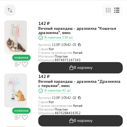
142
₽
Вечный карандаш - дразнилка "Кошачья
дразнилка", микс
В наличии 136 шт.
Артикул:
110P-10542-01
Серия:
Кот
Страна производства:
Китай
Материал:
Пластик
новинка
Штрихкод:
6974971167243
В корзину
142
₽
Вечный карандаш - дразнилка "Дразнилка
с перьями", микс
В наличии 42 шт.
Артикул:
110P-10542-02
Серия:
Кот
Страна производства:
Китай
Материал:
Пластик
новинка
Штрихкод:
4670284416352
В корзину