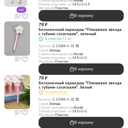
Страна производства:
Китай
Размер упаковки, см:
14.5×2×1.5
Материал:
Пластик
хит
В корзину
78
₽
Бесконечный карандаш "Плюшевая звезда
с губами-сосисками", зеленый
В наличии 72 шт.
Артикул:
Z-10366-E-01
Серия:
Звёзды
Страна производства:
Китай
Размер упаковки, см:
14.5×1×1
Материал:
Пластик
В корзину
78
₽
Бесконечный карандаш "Плюшевая звезда
с губами-сосисками", белый
Осталось 5 шт.
Артикул:
Z-10366-E-02
Серия:
Звёзды
Страна производства:
Китай
Размер упаковки, см:
14.5×1×1
Материал:
Пластик
В корзину