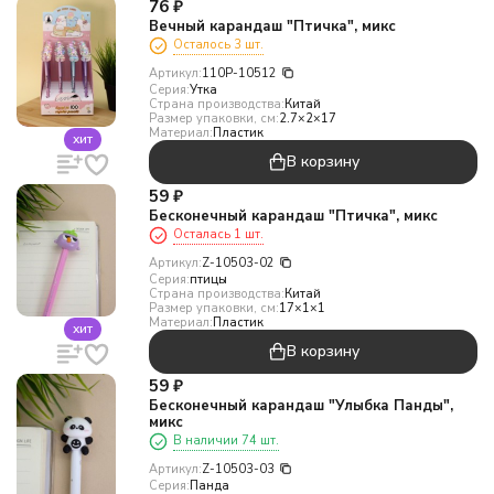
76
₽
Вечный карандаш "Птичка", микс
Осталось 3 шт.
Артикул:
110P-10512
Серия:
Утка
Страна производства:
Китай
Размер упаковки, см:
2.7×2×17
Материал:
Пластик
хит
В корзину
59
₽
Бесконечный карандаш "Птичка", микс
Осталась 1 шт.
Артикул:
Z-10503-02
Серия:
птицы
Страна производства:
Китай
Размер упаковки, см:
17×1×1
Материал:
Пластик
хит
В корзину
59
₽
Бесконечный карандаш "Улыбка Панды",
микс
В наличии 74 шт.
Артикул:
Z-10503-03
Серия:
Панда