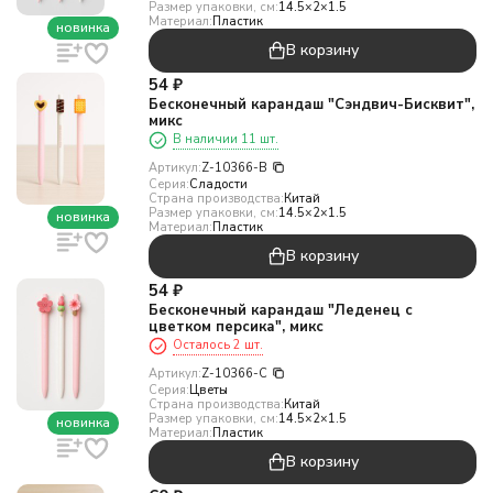
Размер упаковки, см:
14.5×2×1.5
Материал:
Пластик
новинка
В корзину
54
₽
Бесконечный карандаш "Сэндвич-Бисквит",
микс
В наличии 11 шт.
Артикул:
Z-10366-B
Серия:
Сладости
Страна производства:
Китай
Размер упаковки, см:
14.5×2×1.5
новинка
Материал:
Пластик
В корзину
54
₽
Бесконечный карандаш "Леденец с
цветком персика", микс
Осталось 2 шт.
Артикул:
Z-10366-C
Серия:
Цветы
Страна производства:
Китай
Размер упаковки, см:
14.5×2×1.5
новинка
Материал:
Пластик
В корзину