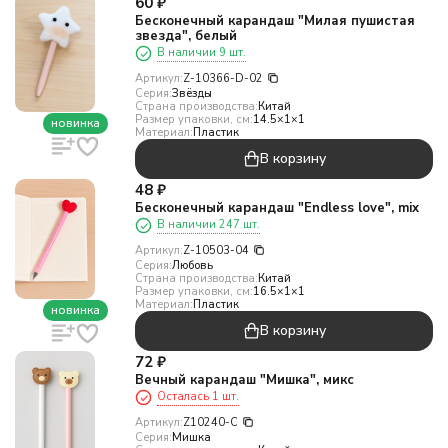
60
₽
Бесконечный карандаш "Милая пушистая
звезда", белый
В наличии 9 шт.
Артикул:
Z-10366-D-02
Серия:
Звёзды
Страна производства:
Китай
Размер упаковки, см:
14.5×1×1
новинка
Материал:
Пластик
В корзину
48
₽
Бесконечный карандаш "Endless love", mix
В наличии 247 шт.
Артикул:
Z-10503-04
Серия:
Любовь
Страна производства:
Китай
Размер упаковки, см:
16.5×1×1
Материал:
Пластик
новинка
В корзину
72
₽
Вечный карандаш "Мишка", микс
Осталась 1 шт.
Артикул:
Z10240-C
Серия:
Мишка