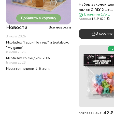
Набор заколок дл
волос GIRLY 2 шт.
В наличии 175 шт.
"Жемчужное сердц
Артикул:
121P-020
розовый
Новости
Все новости
В корзину
3 июля 2026
MilotaBox "Гарри Поттер" и БойзБокс
"My game"
но
8 июня 2026
MilotaBox со скидкой 20%
5 июня 2026
Новинки недели 1-5 июня
42
₽
оптовая цена: