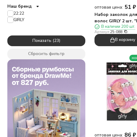
Цветы
51
₽
Наш бренд
оптовая цена:
день Рождения
22:22
Набор заколок дл
подруга
GIRLY
волос GIRLY 2 шт. 
В наличии 200 шт.
pink
Артикул:
25-088
В корзину
Показать
Сбросить фильтр
но
86
₽
оптовая цена: