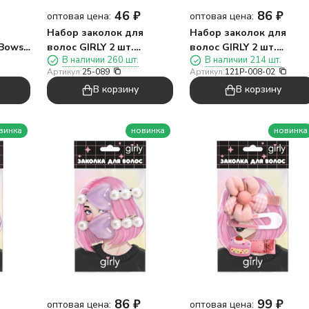
46
₽
86
₽
оптовая цена:
оптовая цена:
я
Набор заколок для
Набор заколок для
"Bows",
волос GIRLY 2 шт.
волос GIRLY 2 шт.
В наличии 260 шт.
В наличии 214 шт.
"Бантики"
"Жемчужное сердце",
Артикул:
25-089
Артикул:
121P-008-02
белый
В корзину
В корзину
винка
новинка
новинка
86
₽
99
₽
оптовая цена:
оптовая цена: