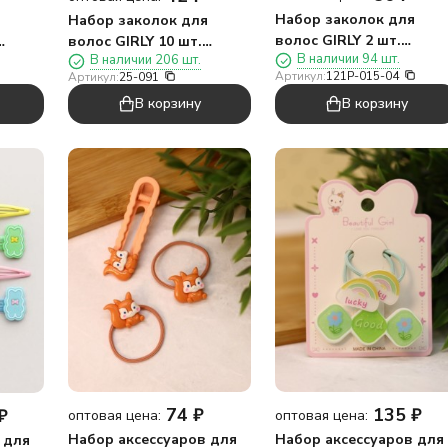
Набор заколок для
я
Набор заколок для
волос GIRLY 2 шт.
волос GIRLY 10 шт.
В наличии 94 шт.
В наличии 206 шт.
"Летний узор", розовы
"Сердечки", радуга
Артикул:
121P-015-04
Артикул:
25-091
В корзину
В корзину
74
₽
135
₽
₽
оптовая цена:
оптовая цена:
Набор аксессуаров для
Набор аксессуаров для
 для