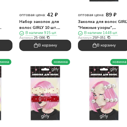
42
₽
89
₽
оптовая цена:
оптовая цена:
я
Набор заколок для
Заколка для волос GIRL
волос GIRLY 10 шт.
"Нежные узоры",
В наличии 915 шт.
В наличии 1448 шт.
"Смайлик", радуга
розовый
Артикул:
25-086
Артикул:
25P-051
В корзину
В корзину
винка
новинка
новинка