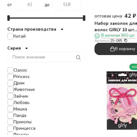
от
до
42
₽
оптовая цена:
Набор заколок дл
Страна производства
волос GIRLY 10 шт.
В наличии 860 шт.
Китай
"Мишки", радуга
Артикул:
25-085
Серия
В корзину
но
Classic
Princess
Дрим
Животные
Зайчик
Любовь
Мишка
Панда
Приколы
Принцесса
Фрукты