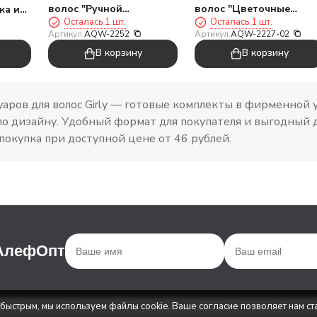
волос "Ручной
волос "Цветочные
ка и
Осталась 1 шт.
Осталась 1 шт.
бельчонок"
бантики", зеленый
аборе
Артикул:
AQW-2252
Артикул:
AQW-2227-02
В корзину
В корзину
уаров для волос Girly — готовые комплекты в фирменной 
о дизайну. Удобный формат для покупателя и выгодный 
покупка при доступной цене от 46 рублей.
 АлефОпт
 быстрым, мы используем файлы cookie. Ваше согласие позволяет нам ст