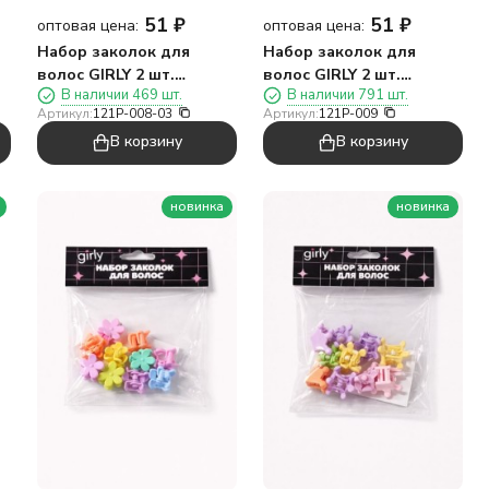
51
₽
51
₽
оптовая цена:
оптовая цена:
Набор заколок для
Набор заколок для
волос GIRLY 2 шт.
волос GIRLY 2 шт.
В наличии 469 шт.
В наличии 791 шт.
"Мягкие сердечки",
"Большие сердечки",
Артикул:
121P-008-03
Артикул:
121P-009
розовый
розовый
В корзину
В корзину
новинка
новинка