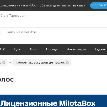
Подписат
дпишитесь на нас в MAX, чтобы всегда оставаться на связи
ы
Стать Партнёром
BOX
Еда
Дом
Посуда
Аксессуары
Гадже
С
Наборы аксессуаров для волос
олос