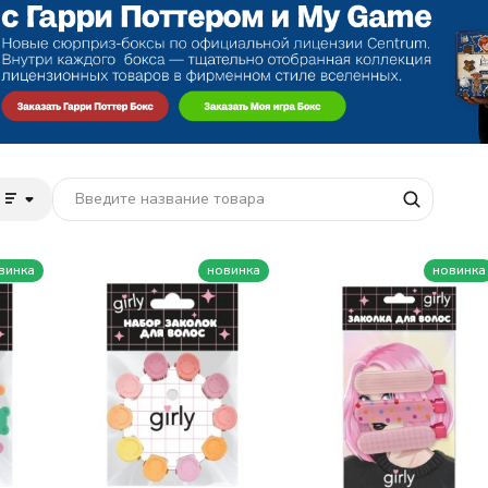
винка
новинка
новинка