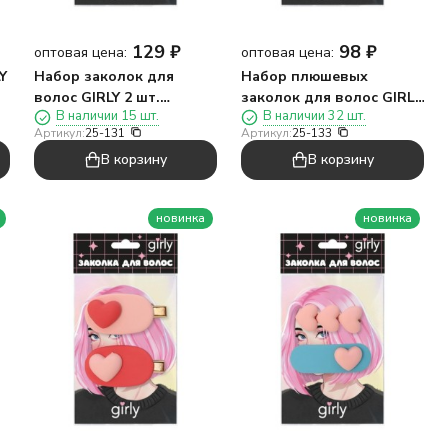
129
₽
98
₽
оптовая цена:
оптовая цена:
Y
Набор заколок для
Набор плюшевых
волос GIRLY 2 шт.
заколок для волос GIRLY
В наличии 15 шт.
В наличии 32 шт.
"Тюльпаны"
2 шт. "Панды", розовый
Артикул:
25-131
Артикул:
25-133
В корзину
В корзину
новинка
новинка