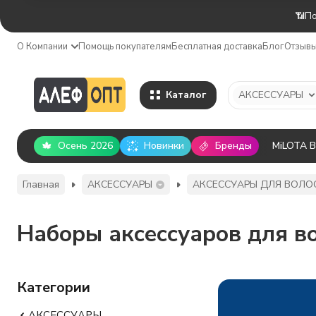
📶По
О Компании
Помощь покупателям
Бесплатная доставка
Блог
Отзыв
Каталог
АКСЕССУАРЫ
Осень 2026
Новинки
Бренды
MiLOTA 
Главная
АКСЕССУАРЫ
АКСЕССУАРЫ ДЛЯ ВОЛО
Наборы аксессуаров для в
Категории
АКСЕССУАРЫ