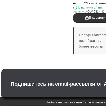
волос "Милый миш
В наличии 24 шт.
зайчик", 10 шт в н
Артикул:
AQW-2214
В корзину
Наборы аксесс
подобранные п
более весомая 
Подпишитесь на email-рассылки от
Чтобы ваш опыт на сайте был приятным и