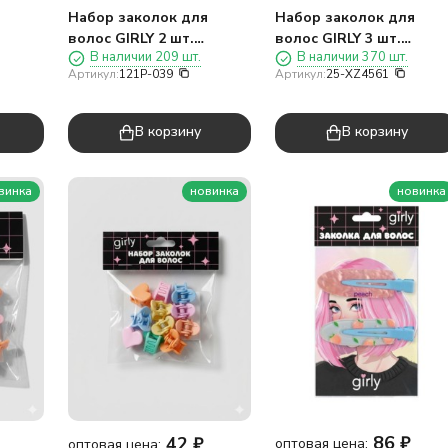
я
Набор заколок для
Набор заколок для
волос GIRLY 2 шт.
волос GIRLY 3 шт.
В наличии 209 шт.
В наличии 370 шт.
е",
"Жемчужное сердце",
"Сладкий завтрак",
Артикул:
121P-039
Артикул:
25-XZ4561
фиолетовый
розовый
В корзину
В корзину
винка
новинка
новинка
86
₽
42
₽
оптовая цена:
оптовая цена: