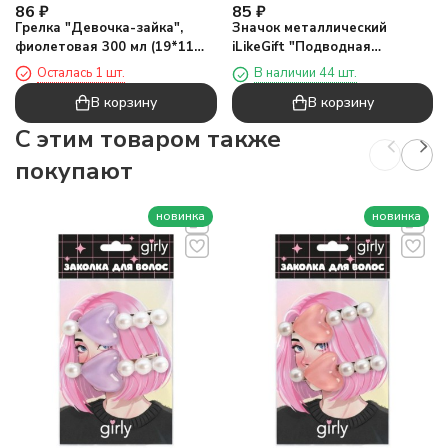
86
₽
85
₽
Грелка "Девочка-зайка",
Значок металлический
фиолетовая 300 мл (19*11
iLikeGift "Подводная
см)
принцесса"
Осталась 1 шт.
В наличии 44 шт.
В корзину
В корзину
C этим товаром также
покупают
новинка
новинка