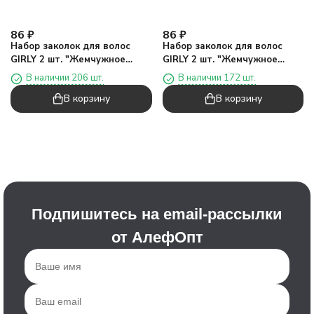
86
₽
86
₽
Набор заколок для волос
Набор заколок для волос
GIRLY 2 шт. "Жемчужное
GIRLY 2 шт. "Жемчужное
сердце", фиолетовый
сердце", розовый
В наличии 206 шт.
В наличии 172 шт.
В корзину
В корзину
Подпишитесь на email-рассылки
от АлефОпт