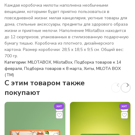
Каждая коробочка милоты наполнена необычными
вещицами, которыми будет приятно пользоваться в
повседневной жизни: милая канцелярия, уютные товары для
дома, стильные аксессуары, предметы для здорового образа
жизни и приятные мелочи. Наполнение MilotaBox находится
до 12 сюрпризов, упакованных в стилизованную подарочную
бумагу тишью. Коробочка из плотного, дизайнерского
картона. Размер коробочки: 28,5 х 18,5 х 9,5 см. Общий вес:
700 гр.
Категории:
MILOTABOX
,
MilotaBox
,
Подборка товаров к 14
февраля
,
Подборка товаров к 8 марта
,
Хиты
,
MILOTA BOX
(TM)
C этим товаром также
покупают
хит
хит