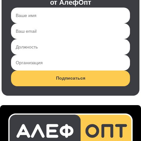
от АлефОпт
Подписаться