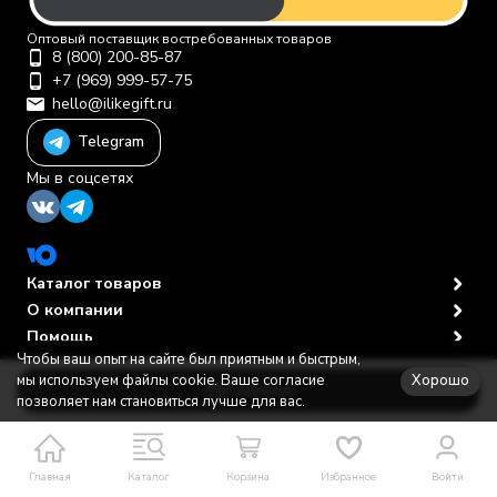
Оптовый поставщик востребованных товаров
8 (800) 200-85-87
+7 (969) 999-57-75
hello@ilikegift.ru
Telegram
Мы в соцсетях
Каталог товаров
О компании
Помощь
Чтобы ваш опыт на сайте был приятным и быстрым,
Политика персональных данных
© 2012-2026 ООО "Первая торговая компания"
Хорошо
мы используем файлы cookie. Ваше согласие
В корзину
позволяет нам становиться лучше для вас.
Главная
Каталог
Корзина
Избранное
Войти