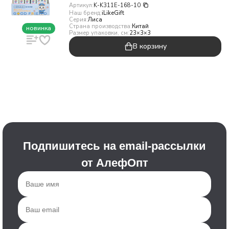
Артикул:
K-K311E-168-10
Наш бренд:
iLikeGift
Серия:
Лиса
Страна производства:
Китай
новинка
Размер упаковки, см:
23×3×3
В корзину
Подпишитесь на email-рассылки
от АлефОпт