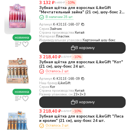
3 132
₽
-10%
3 480
₽
Зубная щётка для взрослых iLikeGift
"Мечтательный зайка" (21 см), шоу-бокс 24
шт.
В наличии 28 шт.
Артикул:
K-K311E-168-07
Серия:
Зайчик
Страна производства:
Китай
Материал:
Пластик
новинка
Индивидуальная упаковка:
Картонный шоу-бокс
В корзину
3 218,40
₽
-10%
3 576
₽
Зубная щётка для взрослых iLikeGift "Кот"
(21 см), шоу-бокс 24 шт.
Осталось 2 шт.
Артикул:
K-K311E-168-09
Наш бренд:
iLikeGift
Серия:
Кот
Страна производства:
Китай
новинка
Размер упаковки, см:
23×3×3
В корзину
3 218,40
₽
-10%
3 576
₽
Зубная щётка для взрослых iLikeGift "Лиса
и кролик" (21 см), шоу-бокс 24 шт.
Осталось 3 шт.