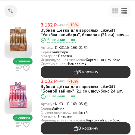
3 132
₽
-10%
3 480
₽
Зубная щётка для взрослых iLikeGift
"Улыбка капибары", бежевая (21 см), шоу-
бокс 24 шт.
В наличии 11 шт.
Артикул:
K-K311E-168-01
Серия:
Капибара
Материал:
Пластик
Индивидуальная упаковка:
Картонный шоу-бокс
новинка
Система скидок:
Комплекты
В корзину
3 132
₽
-10%
3 480
₽
Зубная щётка для взрослых iLikeGift
"Боевой зайчик" (21 см), шоу-бокс 24 шт.
В наличии 11 шт.
Артикул:
K-K311E-168-05
Серия:
Зайчик
Страна производства:
Китай
Материал:
Пластик
новинка
Индивидуальная упаковка:
Картонный шоу-бокс
В корзину