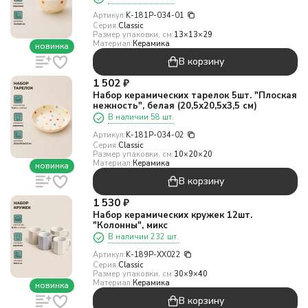
Артикул:
K-181P-034-01
Серия:
Classic
Размер упаковки, см:
13×13×29
Материал:
Керамика
новинка
В корзину
1 502
₽
Набор керамических тарелок 5шт. "Плоская
нежность", белая (20,5х20,5х3,5 см)
В наличии 58 шт.
Артикул:
K-181P-034-02
Серия:
Classic
Размер упаковки, см:
10×20×20
Материал:
Керамика
новинка
В корзину
1 530
₽
Набор керамических кружек 12шт.
"Колонны", микс
В наличии 232 шт.
Артикул:
K-189P-XX022
Серия:
Classic
Размер упаковки, см:
30×9×40
Материал:
Керамика
новинка
В корзину