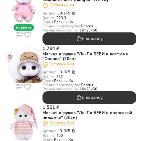
комбинезоне Единорог" (20 см)
Осталось 4 шт.
Артикул:
LB-145
Вес, гр.:
523.3
Серия:
Басик и Ко
Страна производства:
Россия
новинка
Размер упаковки, см:
16×25×50
В корзину
1 794
₽
Мягкая игрушка "Ли-Ли БЕБИ в костюме
"Овечка" (20см)
Осталось 3 шт.
Артикул:
LB-025
Вес, гр.:
362
Серия:
Басик и Ко
Страна производства:
Россия
Размер упаковки, см:
16×25×50
В корзину
1 501
₽
Мягкая игрушка "Ли-Ли БЕБИ в полосатой
пижамке" (20см)
Осталось 3 шт.
Артикул:
LB-005
Вес, гр.:
420
Серия:
Басик и Ко