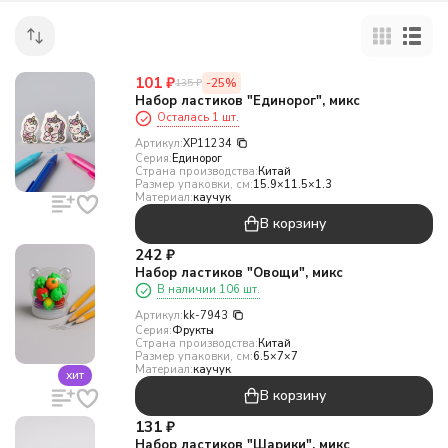
101
₽
-25%
135
₽
Набор ластиков "Единорог", микс
Осталась 1 шт.
Артикул:
XP11234
Серия:
Единорог
Страна производства:
Китай
Размер упаковки, см:
15.9×11.5×1.3
Материал:
каучук
В корзину
242
₽
Набор ластиков "Овощи", микс
В наличии 106 шт.
Артикул:
kk-7943
Серия:
Фрукты
Страна производства:
Китай
Размер упаковки, см:
6.5×7×7
Материал:
каучук
хит
В корзину
131
₽
Набор ластиков "Шарики", микс