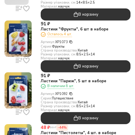
Размер упаковки, см:
14×8.5×2.5
Материал:
каучук
В корзину
91
₽
Ластики "Фрукты", 6 шт в наборе
Осталось 4 шт.
Артикул:
XP1073
Серия:
Фрукты
Страна производства:
Китай
Размер упаковки, см:
8.5×2.5×14
Материал:
каучук
В корзину
91
₽
Ластики "Париж", 5 шт в наборе
В наличии 8 шт.
Артикул:
XP1092
Серия:
Путешествие
Страна производства:
Китай
Размер упаковки, см:
8.5×2.5×14
Материал:
каучук
В корзину
48
₽
-44%
86
₽
Ластики "Пистолеты", 4 шт. в наборе