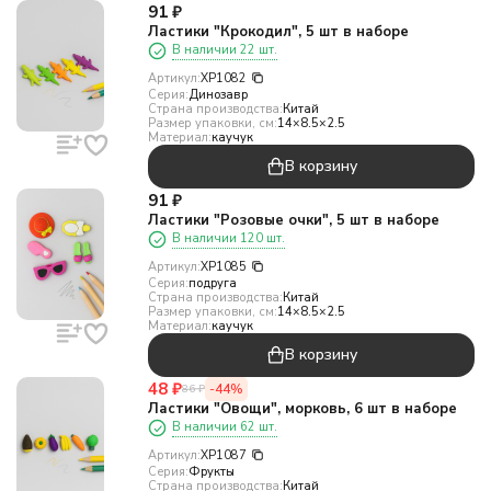
91
₽
Ластики "Крокодил", 5 шт в наборе
В наличии 22 шт.
Артикул:
XP1082
Серия:
Динозавр
Страна производства:
Китай
Размер упаковки, см:
14×8.5×2.5
Материал:
каучук
В корзину
91
₽
Ластики "Розовые очки", 5 шт в наборе
В наличии 120 шт.
Артикул:
XP1085
Серия:
подруга
Страна производства:
Китай
Размер упаковки, см:
14×8.5×2.5
Материал:
каучук
В корзину
48
₽
-44%
86
₽
Ластики "Овощи", морковь, 6 шт в наборе
В наличии 62 шт.
Артикул:
XP1087
Серия:
Фрукты
Страна производства:
Китай