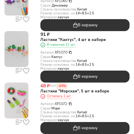
Артикул:
XP1060
Серия:
Динозавр
Страна производства:
Китай
Размер упаковки, см:
14×8.5×2.5
Материал:
каучук
В корзину
91
₽
Ластики "Кактус", 4 шт в наборе
В наличии 12 шт.
Артикул:
XP1070
Серия:
Кактус
Страна производства:
Китай
Размер упаковки, см:
14×8.5×2.5
Материал:
каучук
В корзину
48
₽
-44%
86
₽
Ластики "Морская", 5 шт в наборе
Осталась 1 шт.
Артикул:
XP1072
Серия:
Море
Страна производства:
Китай
Размер упаковки, см:
14×8.5×2.5
Материал:
каучук
В корзину