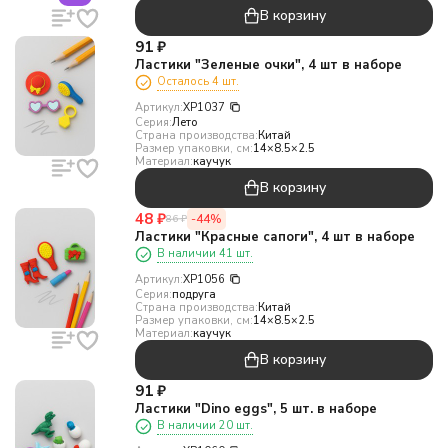
В корзину
91
₽
Ластики "Зеленые очки", 4 шт в наборе
Осталось 4 шт.
Артикул:
XP1037
Серия:
Лето
Страна производства:
Китай
Размер упаковки, см:
14×8.5×2.5
Материал:
каучук
В корзину
48
₽
-44%
86
₽
Ластики "Красные сапоги", 4 шт в наборе
В наличии 41 шт.
Артикул:
XP1056
Серия:
подруга
Страна производства:
Китай
Размер упаковки, см:
14×8.5×2.5
Материал:
каучук
В корзину
91
₽
Ластики "Dino eggs", 5 шт. в наборе
В наличии 20 шт.