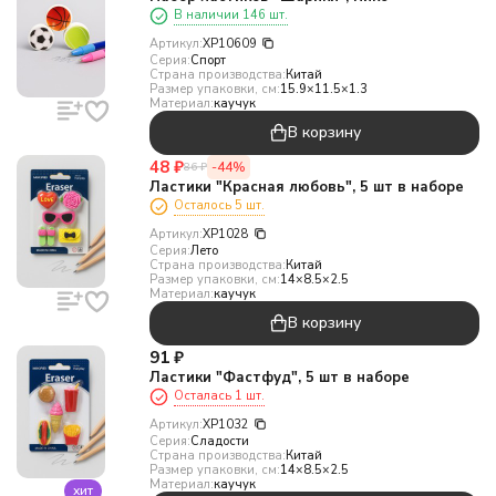
В наличии 146 шт.
Артикул:
XP10609
Серия:
Спорт
Страна производства:
Китай
Размер упаковки, см:
15.9×11.5×1.3
Материал:
каучук
В корзину
48
₽
-44%
86
₽
Ластики "Красная любовь", 5 шт в наборе
Осталось 5 шт.
Артикул:
XP1028
Серия:
Лето
Страна производства:
Китай
Размер упаковки, см:
14×8.5×2.5
Материал:
каучук
В корзину
91
₽
Ластики "Фастфуд", 5 шт в наборе
Осталась 1 шт.
Артикул:
XP1032
Серия:
Сладости
Страна производства:
Китай
Размер упаковки, см:
14×8.5×2.5
Материал:
каучук
хит