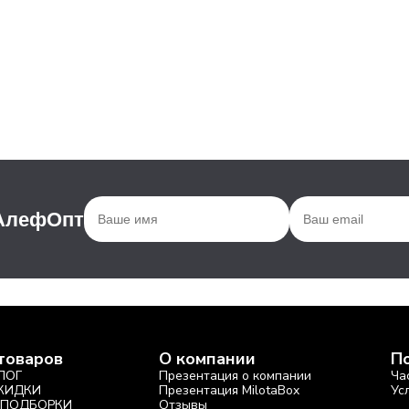
 АлефОпт
товаров
О компании
П
ЛОГ
Презентация о компании
Ча
СКИДКИ
Презентация MilotaBox
Ус
 ПОДБОРКИ
Отзывы