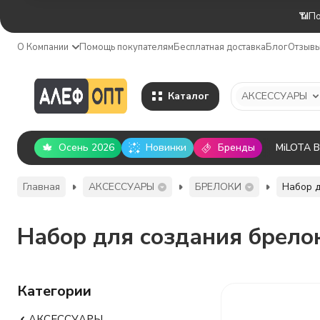
📶По
О Компании
Помощь покупателям
Бесплатная доставка
Блог
Отзыв
Каталог
АКСЕССУАРЫ
Осень 2026
Новинки
Бренды
MiLOTA 
Главная
АКСЕССУАРЫ
БРЕЛОКИ
Набор д
Набор для создания брело
Категории
АКСЕССУАРЫ