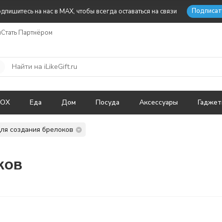
Подписат
дпишитесь на нас в MAX, чтобы всегда оставаться на связи
ы
Стать Партнёром
BOX
Еда
Дом
Посуда
Аксессуары
Гадже
ля создания брелоков
ков