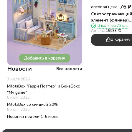
76
₽
оптовая цена:
Светоотражающи
элемент (фликер)
В наличии 72 шт.
"Единорог", брело
Артикул:
15988
В корзину
Новости
Все новости
3 июля 2026
MilotaBox "Гарри Поттер" и БойзБокс
"My game"
8 июня 2026
MilotaBox со скидкой 20%
5 июня 2026
Новинки недели 1-5 июня