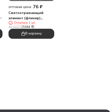
76
₽
оптовая цена:
Светоотражающий
,
элемент (фликер)
Осталась 1 шт.
"Квадратное отверстие",
Артикул:
15944
брелок
В корзину