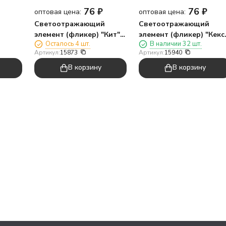
76
₽
76
₽
оптовая цена:
оптовая цена:
й
Светоотражающий
Светоотражающий
элемент (фликер) "Кит",
элемент (фликер) "Кекс"
Осталось 4 шт.
В наличии 32 шт.
к
брелок
брелок
Артикул:
15873
Артикул:
15940
В корзину
В корзину