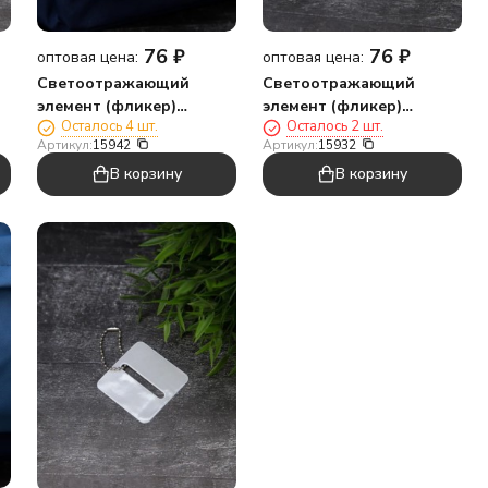
76
₽
76
₽
оптовая цена:
оптовая цена:
Светоотражающий
Светоотражающий
элемент (фликер)
элемент (фликер)
Осталось 4 шт.
Осталось 2 шт.
"Мороженое", брелок
"Сердце", брелок
Артикул:
15942
Артикул:
15932
В корзину
В корзину