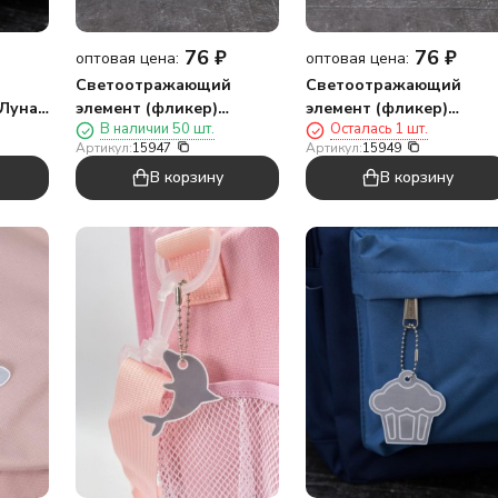
76
₽
76
₽
оптовая цена:
оптовая цена:
й
Светоотражающий
Светоотражающий
Луна",
элемент (фликер)
элемент (фликер)
В наличии 50 шт.
Осталась 1 шт.
"Туфелька", брелок
"Кролик", брелок
Артикул:
15947
Артикул:
15949
В корзину
В корзину