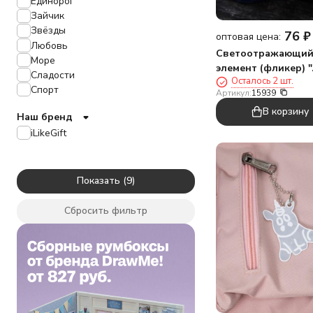
Единорог
Зайчик
Звёзды
76
₽
оптовая цена:
Любовь
Светоотражающи
Море
элемент (фликер) "
Сладости
Осталось 2 шт.
брелок
Спорт
Артикул:
15939
В корзину
Наш бренд
iLikeGift
Показать
Сбросить фильтр