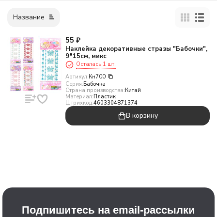
Название
55
₽
Наклейка декоративные стразы "Бабочки",
9*15см, микс
Осталась 1 шт.
Артикул:
Кн700
Серия:
Бабочка
Страна производства:
Китай
Материал:
Пластик
Штрихкод:
4603304871374
В корзину
Подпишитесь на email-рассылки