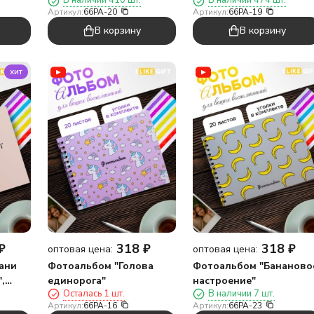
В наличии 410 шт.
В наличии 474 шт.
Артикул:
66PA-20
Артикул:
66PA-19
В корзину
В корзину
хит
₽
318
₽
318
₽
оптовая цена:
оптовая цена:
ани
Фотоальбом "Голова
Фотоальбом "Бананово
,
единорога"
настроение"
Осталась 1 шт.
В наличии 7 шт.
 19
Артикул:
66PA-16
Артикул:
66PA-23