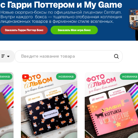
винка
новинка
новинка