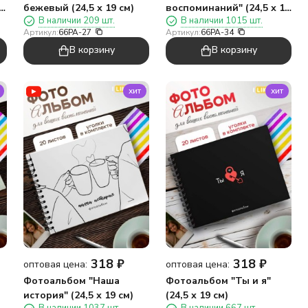
бежевый (24,5 х 19 см)
воспоминаний" (24,5 х 19
В наличии 209 шт.
В наличии 1015 шт.
см)
Артикул:
66PA-27
Артикул:
66PA-34
В корзину
В корзину
хит
хит
318
₽
318
₽
оптовая цена:
оптовая цена:
Фотоальбом "Наша
Фотоальбом "Ты и я"
история" (24,5 х 19 см)
(24,5 х 19 см)