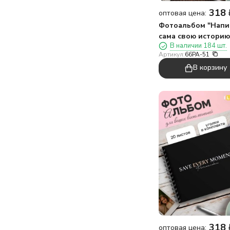
318
оптовая цена:
Фотоальбом "Нап
сама свою историю"
В наличии 184 шт.
х 19 см)
Артикул:
66PA-51
В корзину
318
оптовая цена: