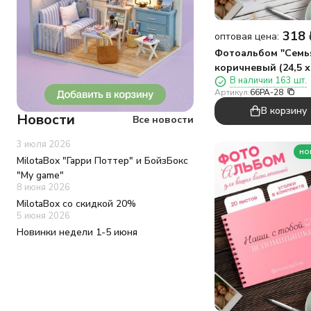
318
оптовая цена:
Фотоальбом "Семья
коричневый (24,5 х
В наличии 163 шт.
см)
Артикул:
66PA-28
В корзину
Новости
Все новости
3 июля 2026
но
MilotaBox "Гарри Поттер" и БойзБокс
"My game"
8 июня 2026
MilotaBox со скидкой 20%
5 июня 2026
Новинки недели 1-5 июня