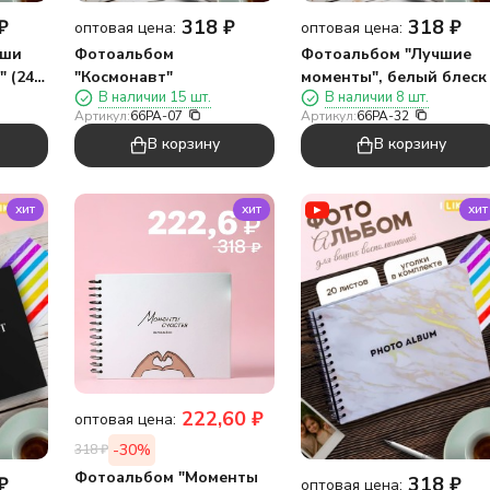
₽
318
₽
318
₽
оптовая цена:
оптовая цена:
иши
Фотоальбом
Фотоальбом "Лучшие
 (24,5
"Космонавт"
моменты", белый блеск
В наличии 15 шт.
В наличии 8 шт.
Артикул:
66PA-07
Артикул:
66PA-32
В корзину
В корзину
хит
хит
хит
222,60
₽
оптовая цена:
-30%
318
₽
Фотоальбом "Моменты
₽
318
₽
оптовая цена: