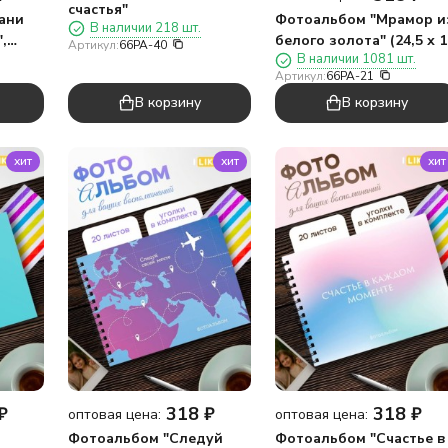
счастья"
ани
Фотоальбом "Мрамор и
В наличии 218 шт.
,
белого золота" (24,5 х 1
Артикул:
66PA-40
В наличии 1081 шт.
см)
Артикул:
66PA-21
В корзину
В корзину
хит
хит
хит
₽
318
₽
318
₽
оптовая цена:
оптовая цена:
Фотоальбом "Следуй
Фотоальбом "Счастье в