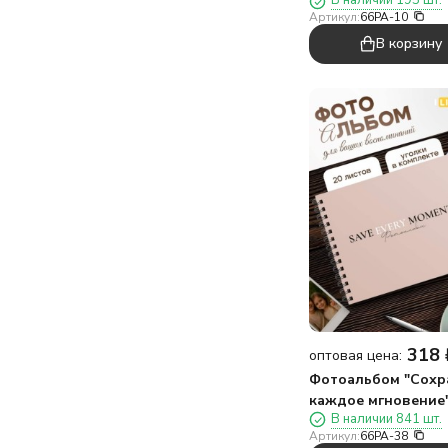
В наличии 195 шт.
Артикул:
66PA-10
В корзину
318
оптовая цена:
Фотоальбом "Сохр
каждое мгновение"
В наличии 841 шт.
коричневый (24,5 х
Артикул:
66PA-38
см)