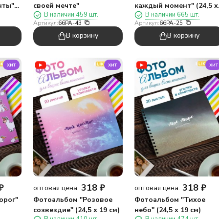
нты"
своей мечте"
каждый момент" (24,5 х
В наличии 459 шт.
В наличии 665 шт.
19 см)
Артикул:
66PA-43
Артикул:
66PA-25
В корзину
В корзину
хит
хит
хит
₽
318
₽
318
₽
оптовая цена:
оптовая цена:
орог"
Фотоальбом "Розовое
Фотоальбом "Тихое
созвездие" (24,5 х 19 см)
небо" (24,5 х 19 см)