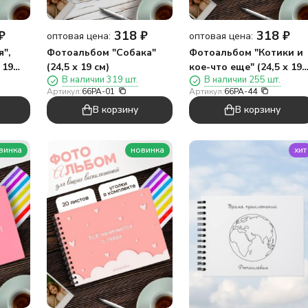
₽
318
₽
318
₽
оптовая цена:
оптовая цена:
",
Фотоальбом "Собака"
Фотоальбом "Котики и
 19
(24,5 х 19 см)
кое-что еще" (24,5 х 19
В наличии 319 шт.
В наличии 255 шт.
см)
Артикул:
66PA-01
Артикул:
66PA-44
В корзину
В корзину
винка
новинка
хит