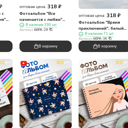
₽
318
₽
оптовая цена:
 с
Фотоальбом "Все
318
₽
оптовая цена:
ия"
начинается с любви"
Фотоальбом "Время
В наличии 390 шт.
(24,5 х 19 см)
приключений", белый
Артикул:
66PA-29
В наличии 71 шт.
(24,5 х 19 см)
Артикул:
66PA-36
В корзину
В корзину