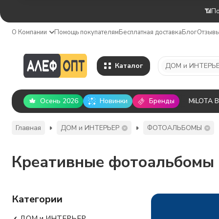
📶По
О Компании
Помощь покупателям
Бесплатная доставка
Блог
Отзыв
Каталог
ДОМ и ИНТЕРЬ
Осень 2026
Новинки
Бренды
MiLOTA 
Главная
ДОМ и ИНТЕРЬЕР
ФОТОАЛЬБОМЫ
Креативные фотоальбомы (2
Категории
ДОМ и ИНТЕРЬЕР