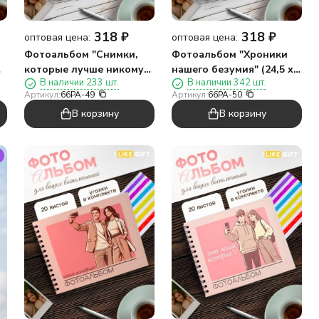
318
₽
318
₽
оптовая цена:
оптовая цена:
Фотоальбом "Снимки,
Фотоальбом "Хроники
которые лучше никому
нашего безумия" (24,5 х
В наличии 233 шт.
В наличии 342 шт.
не показывать" (24,5 х 19
19 см)
Артикул:
66PA-49
Артикул:
66PA-50
см)
В корзину
В корзину