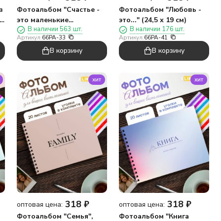
з
Фотоальбом "Счастье -
Фотоальбом "Любовь -
9
это маленькие
это..." (24,5 х 19 см)
В наличии 563 шт.
В наличии 176 шт.
мгновения большой
Артикул:
66PA-33
Артикул:
66PA-41
жизни" (24,5 х 19 см)
В корзину
В корзину
хит
хит
318
₽
318
₽
оптовая цена:
оптовая цена:
Фотоальбом "Семья",
Фотоальбом "Книга