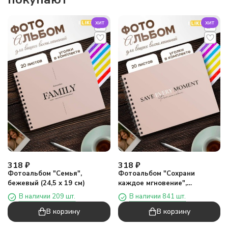
хит
хит
318
₽
318
₽
Фотоальбом "Семья",
Фотоальбом "Сохрани
бежевый (24,5 х 19 см)
каждое мгновение",
коричневый (24,5 х 19 см)
В наличии 209 шт.
В наличии 841 шт.
В корзину
В корзину