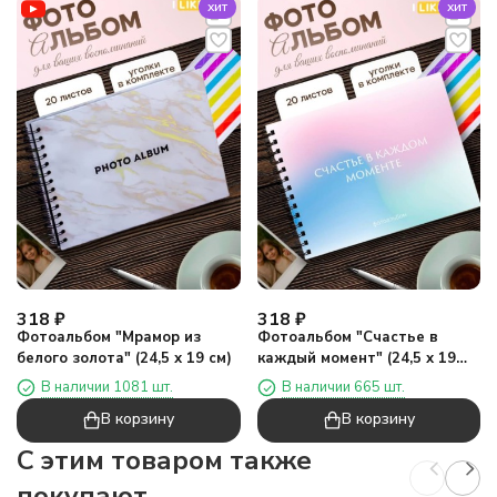
хит
хит
318
₽
318
₽
Фотоальбом "Мрамор из
Фотоальбом "Счастье в
белого золота" (24,5 х 19 см)
каждый момент" (24,5 х 19
см)
В наличии 1081 шт.
В наличии 665 шт.
В корзину
В корзину
C этим товаром также
покупают