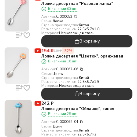
Ложка десертная "Розовая лапка"
В наличии 83 шт.
Артикул:
CJ000052
Серия:
Лапка
Страна производства:
Китай
Размер упаковки, см:
22.5×5.7×1.8
Материал:
Нержавеющая сталь
В корзину
154
₽
-32%
228
₽
Ложка десертная "Цветок", оранжевая
В наличии 16 шт.
Артикул:
CJ000067-06
Серия:
Цветы
Страна производства:
Китай
Размер упаковки, см:
22.5×5.7×1.5
Материал:
Нержавеющая сталь
В корзину
242
₽
Ложка десертная "Облачко", синяя
В наличии 28 шт.
Артикул:
CJ000065-04
Серия:
Дрим
Страна производства:
Китай
Размер упаковки, см:
22.5×5.7×2