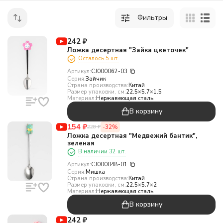
Фильтры
242
₽
Ложка десертная "Зайка цветочек"
Осталось 5 шт.
Артикул:
CJ000062-03
Серия:
Зайчик
Страна производства:
Китай
Размер упаковки, см:
22.5×5.7×1.5
Материал:
Нержавеющая сталь
В корзину
154
₽
-32%
228
₽
Ложка десертная "Медвежий бантик",
зеленая
В наличии 32 шт.
Артикул:
CJ000048-01
Серия:
Мишка
Страна производства:
Китай
Размер упаковки, см:
22.5×5.7×2
Материал:
Нержавеющая сталь
В корзину
242
₽