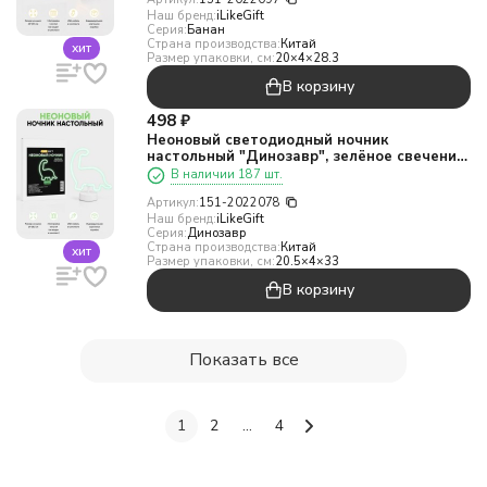
Наш бренд:
iLikeGift
Серия:
Банан
Страна производства:
Китай
хит
Размер упаковки, см:
20×4×28.3
В корзину
498
₽
Неоновый светодиодный ночник
настольный "Динозавр", зелёное свечение
(24х28,5 см)
В наличии 187 шт.
Артикул:
151-2022078
Наш бренд:
iLikeGift
Серия:
Динозавр
Страна производства:
Китай
хит
Размер упаковки, см:
20.5×4×33
В корзину
Показать все
1
2
...
4