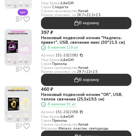
Наш бренд:
iLikeGift
Серия:
Сладости
Страна производства:
Китай
хит
Размер упаковки, см:
26.7×22.2×2.5
В корзину
397
₽
Неоновый подвесной ночник "Надпись:
привет", USB, свечение микс (30*21,5 см)
В наличии 119 шт.
Артикул:
151-2022092
Наш бренд:
iLikeGift
Серия:
Приколы
Страна производства:
Китай
Размер упаковки, см:
29.7×22×2.5
В корзину
460
₽
Неоновый подвесной ночник "ОК", USB,
теплое свечение (25,5х19,5 см)
В наличии 91 шт.
Артикул:
151-2022058
Наш бренд:
iLikeGift
Серия:
Приколы
Страна производства:
Китай
Материал:
Металл, пластик, светодиоды