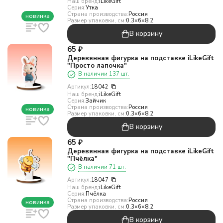
Наш бренд:
iLikeGift
Серия:
Утка
Страна производства:
Россия
новинка
Размер упаковки, см:
0.3×6×8.2
В корзину
65
₽
Деревянная фигурка на подставке iLikeGift
"Просто лапочка"
В наличии 137 шт.
Артикул:
18042
Наш бренд:
iLikeGift
Серия:
Зайчик
Страна производства:
Россия
новинка
Размер упаковки, см:
0.3×6×8.2
В корзину
65
₽
Деревянная фигурка на подставке iLikeGift
"Пчёлка"
В наличии 71 шт.
Артикул:
18047
Наш бренд:
iLikeGift
Серия:
Пчёлка
Страна производства:
Россия
новинка
Размер упаковки, см:
0.3×6×8.2
В корзину