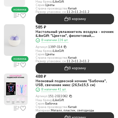
Наш бренд:
iLikeGift
Серия:
Цветы
Страна производства:
Китай
новинка
Размер упаковки, см:
11.2×11.2×11.2
В корзину
585
₽
Настольный увлажнитель воздуха - ночник
iLikeGift "Цветок", фиолетовый,
(портативный, USB)
В наличии 226 шт.
Артикул:
139P-014
Наш бренд:
iLikeGift
Серия:
Цветы
Страна производства:
Китай
новинка
Размер упаковки, см:
11.2×11.2×11.2
В корзину
488
₽
Неоновый подвесной ночник "Бабочка",
USB, свечение микс (26,5х15,5 см)
В наличии 41 шт.
Артикул:
151-2022062
Наш бренд:
iLikeGift
Серия:
Бабочка
Страна производства:
Китай
Материал:
Металл, пластик, светодиоды
В корзину