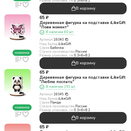
Размер упаковки, см:
0.3×6×8.2
В корзину
65
₽
Деревянная фигурка на подставке iLikeGift
"Лови момент"
В наличии 60 шт.
Артикул:
18040
Наш бренд:
iLikeGift
Серия:
Бабочка
Страна производства:
Россия
новинка
Размер упаковки, см:
0.3×6×8.2
В корзину
65
₽
Деревянная фигурка на подставке iLikeGift
"Люблю поспать"
В наличии 191 шт.
Артикул:
18045
Наш бренд:
iLikeGift
Серия:
Панда
Страна производства:
Россия
новинка
Размер упаковки, см:
0.3×6×8.2
В корзину
65
₽