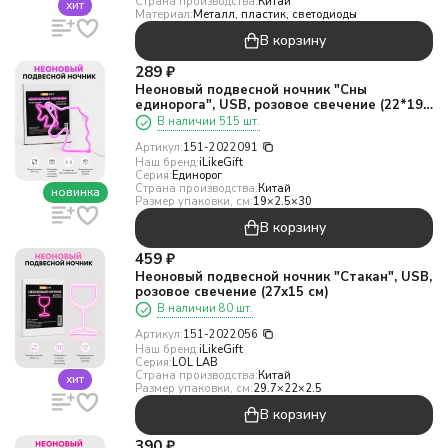
Страна производства:
Китай
хит
Материал:
Металл, пластик, светодиоды
В корзину
289
₽
Неоновый подвесной ночник "Сны
единорога", USB, розовое свечение (22*19
см)
В наличии 515 шт.
Артикул:
151-2022091
Наш бренд:
iLikeGift
Серия:
Единорог
Страна производства:
Китай
новинка
Размер упаковки, см:
19×2.5×30
В корзину
459
₽
Неоновый подвесной ночник "Стакан", USB,
розовое свечение (27х15 см)
В наличии 80 шт.
Артикул:
151-2022056
Наш бренд:
iLikeGift
Серия:
LOL LAB
Страна производства:
Китай
хит
Размер упаковки, см:
29.7×22×2.5
В корзину
390
₽