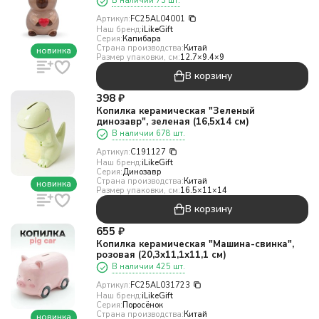
В наличии 73 шт.
Артикул:
FC25AL04001
Наш бренд:
iLikeGift
Серия:
Капибара
Страна производства:
Китай
новинка
Размер упаковки, см:
12.7×9.4×9
В корзину
398
₽
Копилка керамическая "Зеленый
динозавр", зеленая (16,5х14 см)
В наличии 678 шт.
Артикул:
C191127
Наш бренд:
iLikeGift
Серия:
Динозавр
Страна производства:
Китай
новинка
Размер упаковки, см:
16.5×11×14
В корзину
655
₽
Копилка керамическая "Машина-свинка",
розовая (20,3х11,1х11,1 см)
В наличии 425 шт.
Артикул:
FC25AL031723
Наш бренд:
iLikeGift
Серия:
Поросёнок
Страна производства:
Китай
новинка