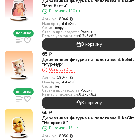
Деревянная фигурка на подставке iLikeGift
"Моя бести"
В наличии 130 шт.
Артикул:
18046
Наш бренд:
iLikeGift
Серия:
подруга
Страна производства:
Россия
новинка
Размер упаковки, см:
0.3×6×8.2
В корзину
65
₽
Деревянная фигурка на подставке iLikeGift
"Мур-мур"
Осталось 2 шт.
Артикул:
18044
Наш бренд:
iLikeGift
Серия:
Кот
Страна производства:
Россия
новинка
Размер упаковки, см:
0.3×6×8.2
В корзину
65
₽
Деревянная фигурка на подставке iLikeGift
"Не крякай!"
В наличии 15 шт.
Артикул:
18050