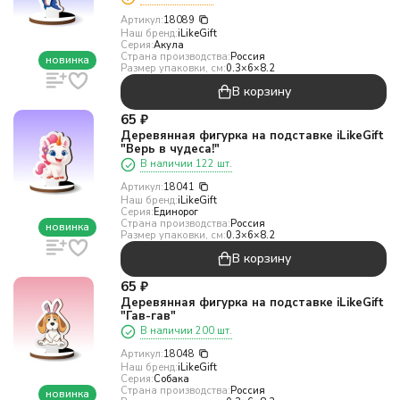
Артикул:
18089
Наш бренд:
iLikeGift
Серия:
Акула
Страна производства:
Россия
новинка
Размер упаковки, см:
0.3×6×8.2
В корзину
65
₽
Деревянная фигурка на подставке iLikeGift
"Верь в чудеса!"
В наличии 122 шт.
Артикул:
18041
Наш бренд:
iLikeGift
Серия:
Единорог
Страна производства:
Россия
новинка
Размер упаковки, см:
0.3×6×8.2
В корзину
65
₽
Деревянная фигурка на подставке iLikeGift
"Гав-гав"
В наличии 200 шт.
Артикул:
18048
Наш бренд:
iLikeGift
Серия:
Собака
Страна производства:
Россия
новинка