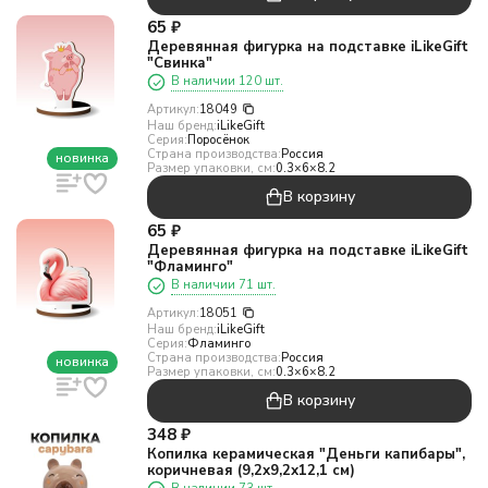
65
₽
Деревянная фигурка на подставке iLikeGift
"Свинка"
В наличии 120 шт.
Артикул:
18049
Наш бренд:
iLikeGift
Серия:
Поросёнок
Страна производства:
Россия
новинка
Размер упаковки, см:
0.3×6×8.2
В корзину
65
₽
Деревянная фигурка на подставке iLikeGift
"Фламинго"
В наличии 71 шт.
Артикул:
18051
Наш бренд:
iLikeGift
Серия:
Фламинго
Страна производства:
Россия
новинка
Размер упаковки, см:
0.3×6×8.2
В корзину
348
₽
Копилка керамическая "Деньги капибары",
коричневая (9,2х9,2х12,1 см)