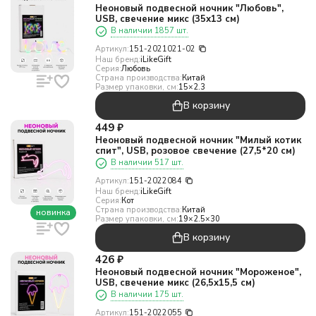
Неоновый подвесной ночник "Любовь",
USB, свечение микс (35х13 см)
В наличии 1857 шт.
Артикул:
151-2021021-02
Наш бренд:
iLikeGift
Серия:
Любовь
Страна производства:
Китай
Размер упаковки, см:
15×2.3
В корзину
449
₽
Неоновый подвесной ночник "Милый котик
спит", USB, розовое свечение (27,5*20 см)
В наличии 517 шт.
Артикул:
151-2022084
Наш бренд:
iLikeGift
Серия:
Кот
Страна производства:
Китай
новинка
Размер упаковки, см:
19×2.5×30
В корзину
426
₽
Неоновый подвесной ночник "Мороженое",
USB, свечение микс (26,5х15,5 см)
В наличии 175 шт.
Артикул:
151-2022055