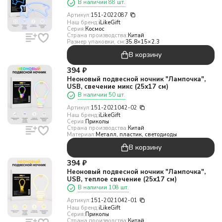
В наличии 88 шт.
Артикул:
151-2022087
Наш бренд:
iLikeGift
Серия:
Космос
Страна производства:
Китай
Размер упаковки, см:
35.8×15×2.3
В корзину
394
₽
Неоновый подвесной ночник "Лампочка",
USB, свечение микс (25х17 см)
В наличии 50 шт.
Артикул:
151-2021042-02
Наш бренд:
iLikeGift
Серия:
Приколы
Страна производства:
Китай
Материал:
Металл, пластик, светодиоды
В корзину
394
₽
Неоновый подвесной ночник "Лампочка",
USB, теплое свечение (25х17 см)
В наличии 108 шт.
Артикул:
151-2021042-01
Наш бренд:
iLikeGift
Серия:
Приколы
Страна производства:
Китай