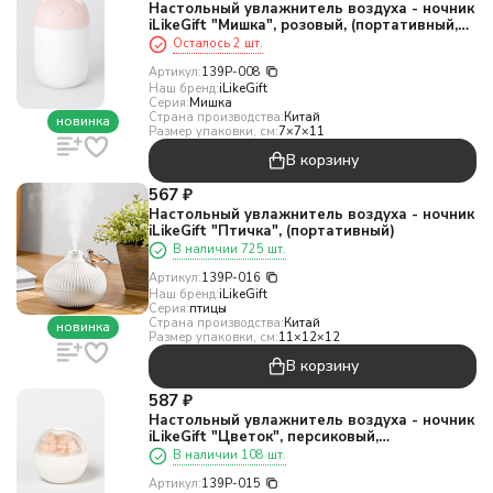
Настольный увлажнитель воздуха - ночник
iLikeGift "Мишка", розовый, (портативный,
USB)
Осталось 2 шт.
Артикул:
139P-008
Наш бренд:
iLikeGift
Серия:
Мишка
Страна производства:
Китай
новинка
Размер упаковки, см:
7×7×11
В корзину
567
₽
Настольный увлажнитель воздуха - ночник
iLikeGift "Птичка", (портативный)
В наличии 725 шт.
Артикул:
139P-016
Наш бренд:
iLikeGift
Серия:
птицы
Страна производства:
Китай
новинка
Размер упаковки, см:
11×12×12
В корзину
587
₽
Настольный увлажнитель воздуха - ночник
iLikeGift "Цветок", персиковый,
(портативный, USB)
В наличии 108 шт.
Артикул:
139P-015