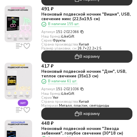
491
₽
Неоновый подвесной ночник "Вишня", USB,
свечение микс (22,5х19,5 см)
В наличии 155 шт.
Артикул:
151-2022066
Наш бренд:
iLikeGift
Серия:
Фрукты
Страна производства:
Китай
Размер упаковки, см:
26.7×22.2×2.5
В корзину
417
₽
Неоновый подвесной ночник "Дом", USB,
теплое свечение (35х13 см)
В наличии 61 шт.
Артикул:
151-2021036
Наш бренд:
iLikeGift
Серия:
Уют
Страна производства:
Китай
хит
Материал:
Металл, пластик, светодиоды
В корзину
448
₽
Неоновый подвесной ночник "Звезда
забвения", голубое свечение (30*18 см)