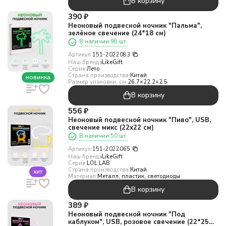
В корзину
390
₽
Неоновый подвесной ночник "Пальма",
зелёное свечение (24*18 см)
В наличии 98 шт.
Артикул:
151-2022083
Наш бренд:
iLikeGift
Серия:
Лето
Страна производства:
Китай
новинка
Размер упаковки, см:
26.7×22.2×2.5
В корзину
556
₽
Неоновый подвесной ночник "Пиво", USB,
свечение микс (22х22 см)
В наличии 50 шт.
Артикул:
151-2022065
Наш бренд:
iLikeGift
Серия:
LOL LAB
Страна производства:
Китай
хит
Материал:
Металл, пластик, светодиоды
В корзину
389
₽
Неоновый подвесной ночник "Под
каблуком", USB, розовое свечение (22*25