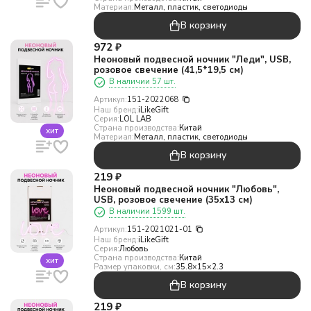
Материал:
Металл, пластик, светодиоды
В корзину
972
₽
Неоновый подвесной ночник "Леди", USB,
розовое свечение (41,5*19,5 см)
В наличии 57 шт.
Артикул:
151-2022068
Наш бренд:
iLikeGift
Серия:
LOL LAB
Страна производства:
Китай
хит
Материал:
Металл, пластик, светодиоды
В корзину
219
₽
Неоновый подвесной ночник "Любовь",
USB, розовое свечение (35х13 см)
В наличии 1599 шт.
Артикул:
151-2021021-01
Наш бренд:
iLikeGift
Серия:
Любовь
Страна производства:
Китай
хит
Размер упаковки, см:
35.8×15×2.3
В корзину
219
₽