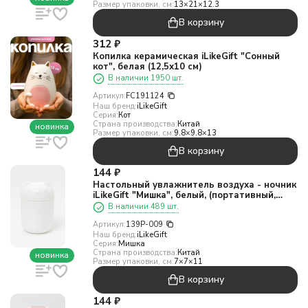
Размер упаковки, см:
13×21×12.3
В корзину
312
₽
Копилка керамическая iLikeGift "Сонный
кот", белая (12,5х10 см)
В наличии 1950 шт.
Артикул:
FC191124
Наш бренд:
iLikeGift
Серия:
Кот
Страна производства:
Китай
новинка
Размер упаковки, см:
9.8×9.8×13
В корзину
144
₽
Настольный увлажнитель воздуха - ночник
iLikeGift "Мишка", белый, (портативный,
USB)
В наличии 489 шт.
Артикул:
139P-009
Наш бренд:
iLikeGift
Серия:
Мишка
Страна производства:
Китай
новинка
Размер упаковки, см:
7×7×11
В корзину
144
₽