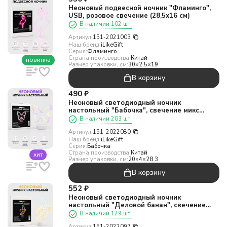
Неоновый подвесной ночник "Фламинго",
USB, розовое свечение (28,5х16 см)
В наличии 102 шт.
Артикул:
151-2021003
Наш бренд:
iLikeGift
Серия:
Фламинго
Страна производства:
Китай
новинка
Размер упаковки, см:
30×2.5×19
В корзину
490
₽
Неоновый светодиодный ночник
настольный "Бабочка", свечение микс
(20*23,5 см)
В наличии 203 шт.
Артикул:
151-2022080
Наш бренд:
iLikeGift
Серия:
Бабочка
Страна производства:
Китай
хит
Размер упаковки, см:
20×4×28.3
В корзину
552
₽
Неоновый светодиодный ночник
настольный "Деловой банан", свечение
микс (20*23,5 см)
В наличии 129 шт.
Артикул:
151-2022097