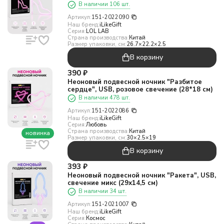
см)
В наличии 106 шт.
Артикул:
151-2022090
Наш бренд:
iLikeGift
Серия:
LOL LAB
Страна производства:
Китай
Размер упаковки, см:
26.7×22.2×2.5
В корзину
390
₽
Неоновый подвесной ночник "Разбитое
сердце", USB, розовое свечение (28*18 см)
В наличии 478 шт.
Артикул:
151-2022086
Наш бренд:
iLikeGift
Серия:
Любовь
Страна производства:
Китай
новинка
Размер упаковки, см:
30×2.5×19
В корзину
393
₽
Неоновый подвесной ночник "Ракета", USB,
свечение микс (29х14,5 см)
В наличии 34 шт.
Артикул:
151-2021007
Наш бренд:
iLikeGift
Серия:
Космос