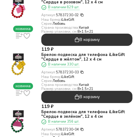
"Сердце в розовом", 12 х 4 см
В наличии 829 шт.
Артикул:
57837230-02
Наш бренд:
iLikeGift
Серия:
Любовь
Страна производства:
Китай
новинка
Размер упаковки, см:
8×1.5×21
В корзину
119
₽
Брелок-подвеска для телефона iLikeGift
"Сердце в жёлтом", 12 х 4 см
В наличии 330 шт.
Артикул:
57837230-03
Наш бренд:
iLikeGift
Серия:
Любовь
Страна производства:
Китай
новинка
Размер упаковки, см:
8×1.5×21
В корзину
119
₽
Брелок-подвеска для телефона iLikeGift
"Сердце в зелёном", 12 х 4 см
В наличии 356 шт.
Артикул:
57837230-04
Наш бренд:
iLikeGift