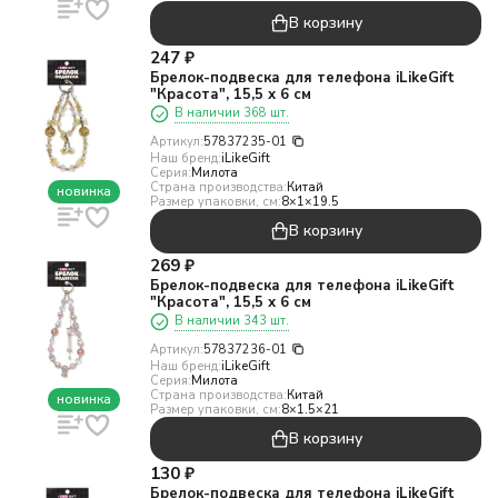
В корзину
247
₽
Брелок-подвеска для телефона iLikeGift
"Красота", 15,5 х 6 см
В наличии 368 шт.
Артикул:
57837235-01
Наш бренд:
iLikeGift
Серия:
Милота
Страна производства:
Китай
новинка
Размер упаковки, см:
8×1×19.5
В корзину
269
₽
Брелок-подвеска для телефона iLikeGift
"Красота", 15,5 х 6 см
В наличии 343 шт.
Артикул:
57837236-01
Наш бренд:
iLikeGift
Серия:
Милота
Страна производства:
Китай
новинка
Размер упаковки, см:
8×1.5×21
В корзину
130
₽
Брелок-подвеска для телефона iLikeGift