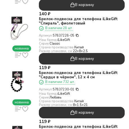
В корзину
140
₽
Брелок-подвеска для телефона iLikeGift
"Спираль", фиолетовый
В наличии 28 шт.
Артикул:
57837228-05
Наш бренд:
iLikeGift
Серия:
Classic
Страна производства:
Китай
новинка
Размер упаковки, см:
22×8×2.5
В корзину
119
₽
Брелок-подвеска для телефона iLikeGift
"Сердце в чёрном", 12 х 4 см
В наличии 732 шт.
Артикул:
57837230-01
Наш бренд:
iLikeGift
Серия:
Любовь
Страна производства:
Китай
новинка
Размер упаковки, см:
8×1.5×21
В корзину
119
₽
Брелок-подвеска для телефона iLikeGift