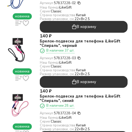
Артикул:
57837228-02
Наш бренд:
iLikeGift
Серия:
Classic
Страна производства:
Китай
новинка
Размер упаковки, см:
22×8×2.5
В корзину
140
₽
Брелок-подвеска для телефона iLikeGift
"Спираль", черный
В наличии 37 шт.
Артикул:
57837228-03
Наш бренд:
iLikeGift
Серия:
Classic
Страна производства:
Китай
новинка
Размер упаковки, см:
22×8×2.5
В корзину
140
₽
Брелок-подвеска для телефона iLikeGift
"Спираль", синий
В наличии 28 шт.
Артикул:
57837228-04
Наш бренд:
iLikeGift
Серия:
Classic
Страна производства:
Китай
новинка
Размер упаковки, см:
22×8×2.5