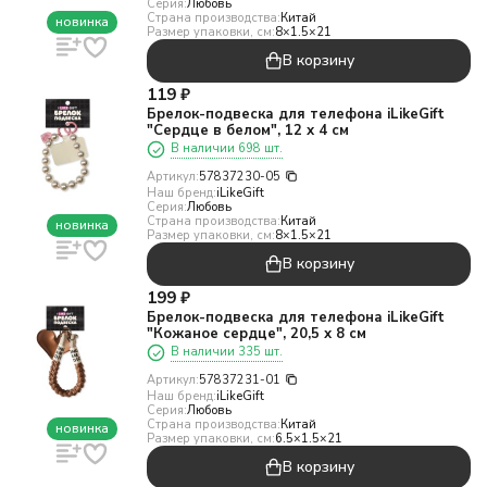
Серия:
Любовь
Страна производства:
Китай
новинка
Размер упаковки, см:
8×1.5×21
В корзину
119
₽
Брелок-подвеска для телефона iLikeGift
"Сердце в белом", 12 х 4 см
В наличии 698 шт.
Артикул:
57837230-05
Наш бренд:
iLikeGift
Серия:
Любовь
Страна производства:
Китай
новинка
Размер упаковки, см:
8×1.5×21
В корзину
199
₽
Брелок-подвеска для телефона iLikeGift
"Кожаное сердце", 20,5 х 8 см
В наличии 335 шт.
Артикул:
57837231-01
Наш бренд:
iLikeGift
Серия:
Любовь
Страна производства:
Китай
новинка
Размер упаковки, см:
6.5×1.5×21
В корзину