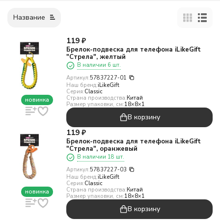
Название
119
₽
Брелок-подвеска для телефона iLikeGift
"Стрела", желтый
В наличии 6 шт.
Артикул:
57837227-01
Наш бренд:
iLikeGift
Серия:
Classic
Страна производства:
Китай
новинка
Размер упаковки, см:
18×8×1
В корзину
119
₽
Брелок-подвеска для телефона iLikeGift
"Стрела", оранжевый
В наличии 18 шт.
Артикул:
57837227-03
Наш бренд:
iLikeGift
Серия:
Classic
Страна производства:
Китай
новинка
Размер упаковки, см:
18×8×1
В корзину