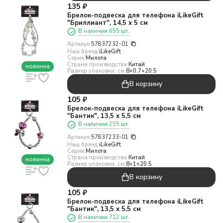
135
₽
Брелок-подвеска для телефона iLikeGift
"Бриллиант", 14,5 х 5 см
В наличии 655 шт.
Артикул:
57837232-01
Наш бренд:
iLikeGift
Серия:
Милота
Страна производства:
Китай
новинка
Размер упаковки, см:
8×0.7×20.5
В корзину
105
₽
Брелок-подвеска для телефона iLikeGift
"Бантик", 13,5 х 5,5 см
В наличии 255 шт.
Артикул:
57837233-01
Наш бренд:
iLikeGift
Серия:
Милота
Страна производства:
Китай
новинка
Размер упаковки, см:
8×1×20.5
В корзину
105
₽
Брелок-подвеска для телефона iLikeGift
"Бантик", 13,5 х 5,5 см
В наличии 712 шт.