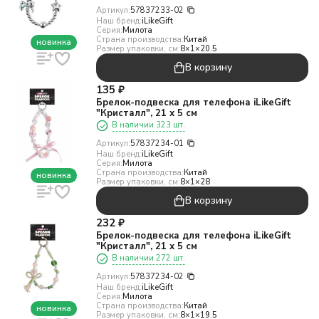
Артикул:
57837233-02
Наш бренд:
iLikeGift
Серия:
Милота
Страна производства:
Китай
новинка
Размер упаковки, см:
8×1×20.5
В корзину
135
₽
Брелок-подвеска для телефона iLikeGift
"Кристалл", 21 х 5 см
В наличии 323 шт.
Артикул:
57837234-01
Наш бренд:
iLikeGift
Серия:
Милота
Страна производства:
Китай
новинка
Размер упаковки, см:
8×1×28
В корзину
232
₽
Брелок-подвеска для телефона iLikeGift
"Кристалл", 21 х 5 см
В наличии 272 шт.
Артикул:
57837234-02
Наш бренд:
iLikeGift
Серия:
Милота
Страна производства:
Китай
новинка
Размер упаковки, см:
8×1×19.5