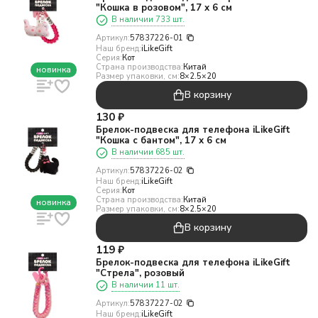
"Кошка в розовом", 17 х 6 см
В наличии 733 шт.
Артикул:
57837226-01
Наш бренд:
iLikeGift
Серия:
Кот
Страна производства:
Китай
новинка
Размер упаковки, см:
8×2.5×20
В корзину
130
₽
Брелок-подвеска для телефона iLikeGift
"Кошка с бантом", 17 х 6 см
В наличии 685 шт.
Артикул:
57837226-02
Наш бренд:
iLikeGift
Серия:
Кот
Страна производства:
Китай
новинка
Размер упаковки, см:
8×2.5×20
В корзину
119
₽
Брелок-подвеска для телефона iLikeGift
"Стрела", розовый
В наличии 11 шт.
Артикул:
57837227-02
Наш бренд:
iLikeGift