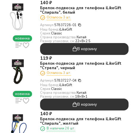
140
₽
Брелок-подвеска для телефона iLikeGift
"Спираль", белый
Осталось 3 шт.
Артикул:
57837228-01
Наш бренд:
iLikeGift
Серия:
Classic
Страна производства:
Китай
новинка
Размер упаковки, см:
22×8×2.5
В корзину
119
₽
Брелок-подвеска для телефона iLikeGift
"Стрела", черный
Осталось 3 шт.
Артикул:
57837227-04
Наш бренд:
iLikeGift
Серия:
Classic
Страна производства:
Китай
новинка
Размер упаковки, см:
18×8×1
В корзину
140
₽
Брелок-подвеска для телефона iLikeGift
"Спираль", желтый
В наличии 26 шт.