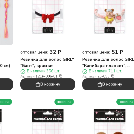
32
₽
51
₽
оптовая цена:
оптовая цена:
Резинка для волос GIRLY
Резинка для волос GIRL
0 см)
"Бант", красная
"Капибара плавает",
В наличии 356 шт.
В наличии 711 шт.
розовый
Артикул:
121P-006-01
Артикул:
25-055
В корзину
В корзину
винка
новинка
новинка