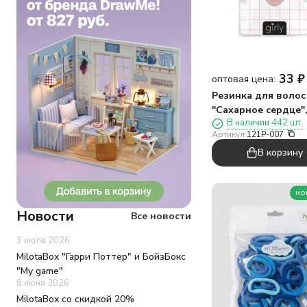
33
₽
оптовая цена:
Резинка для волос
"Сахарное сердце"
В наличии 442 шт.
розовая
Артикул:
121P-007
В корзину
но
Новости
Все новости
3 июля 2026
MilotaBox "Гарри Поттер" и БойзБокс
"My game"
8 июня 2026
MilotaBox со скидкой 20%