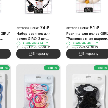
74
₽
51
₽
оптовая цена:
оптовая цена:
 GIRLY
Набор резинок для
Резинка для волос GIRL
,
волос GIRLY 2 шт.
"Разноцветные шарики"
В наличии 414 шт.
В наличии 401 шт.
"Веселые друзья,
белая (10 см)
Артикул:
121P-057-01
Артикул:
25-XZ4548
монстры", черный
В корзину
В корзину
винка
новинка
новинка