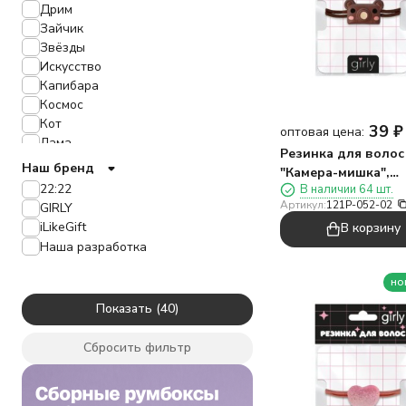
Дрим
Зайчик
Звёзды
Искусство
Капибара
Космос
Кот
39
₽
оптовая цена:
Лама
Резинка для волос
Любовь
Наш бренд
"Камера-мишка",
Лягушка
22:22
В наличии 64 шт.
коричневая
Милота
Артикул:
121P-052-02
GIRLY
Монстры
iLikeGift
В корзину
Панда
Наша разработка
Поросёнок
Принцесса
но
Пчёлка
Показать
Собака
подруга
Сбросить фильтр