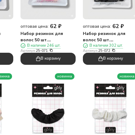
62
₽
62
₽
оптовая цена:
оптовая цена:
я
Набор резинок для
Набор резинок для
волос 50 шт.
волос 50 шт.
В наличии 246 шт.
В наличии 302 шт.
,
"Ежедневная мода",
"Ежедневная мода",
Артикул:
25-071
Артикул:
25-072
радуга
черный
В корзину
В корзину
винка
новинка
новинка