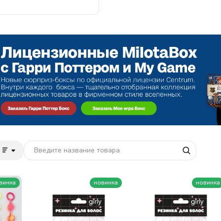
винка
новинка
новинка