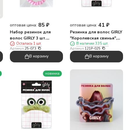
85
₽
41
₽
оптовая цена:
оптовая цена:
Набор резинок для
Резинка для волос GIRLY
волос GIRLY 3 шт.
"Королевская свинья",
Осталась 1 шт.
В наличии 335 шт.
"Цветная весна", бело-
розовая
Артикул:
25-073
Артикул:
121P-025
розовый
В корзину
В корзину
новинка