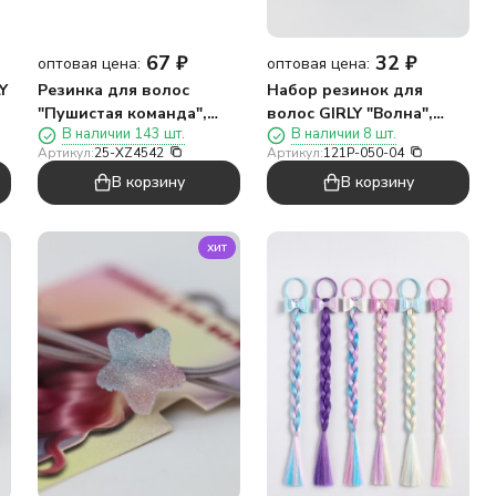
67
₽
32
₽
оптовая цена:
оптовая цена:
Y
Резинка для волос
Набор резинок для
"Пушистая команда",
волос GIRLY "Волна",
В наличии 143 шт.
В наличии 8 шт.
зеленая (8 см)
синий, 4 шт
Артикул:
25-XZ4542
Артикул:
121P-050-04
В корзину
В корзину
хит