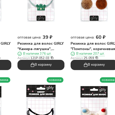
39
₽
60
₽
оптовая цена:
оптовая цена:
 GIRLY
Резинка для волос GIRLY
Резинка для волос GIRL
"Камера-лягушка",
"Помпоны", коричневая
В наличии 376 шт.
В наличии 207 шт.
зеленая
Артикул:
121P-052-03
Артикул:
25-059
В корзину
В корзину
винка
новинка
новинка