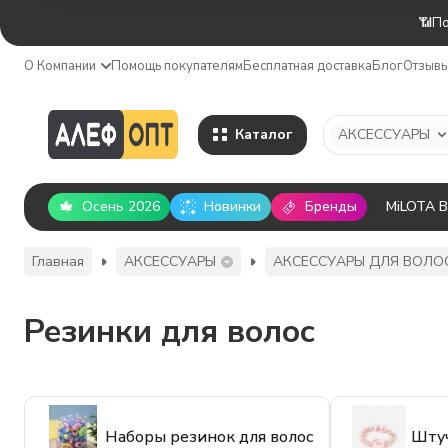
📶По
О Компании
Помощь покупателям
Бесплатная доставка
Блог
Отзыв
Каталог
АКСЕССУАРЫ
Осень 2026
Новинки
Бренды
MiLOTA 
Главная
АКСЕССУАРЫ
АКСЕССУАРЫ ДЛЯ ВОЛО
Резинки для волос
Наборы резинок для волос
Штуч