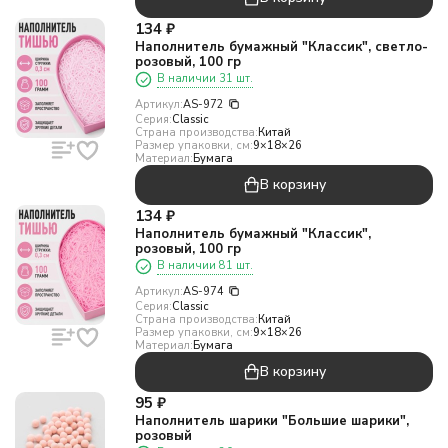
134
₽
Наполнитель бумажный "Классик", светло-
розовый, 100 гр
В наличии 31 шт.
Артикул:
AS-972
Серия:
Classic
Страна производства:
Китай
Размер упаковки, см:
9×18×26
Материал:
Бумага
В корзину
134
₽
Наполнитель бумажный "Классик",
розовый, 100 гр
В наличии 81 шт.
Артикул:
AS-974
Серия:
Classic
Страна производства:
Китай
Размер упаковки, см:
9×18×26
Материал:
Бумага
В корзину
95
₽
Наполнитель шарики "Большие шарики",
розовый