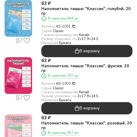
63
₽
Наполнитель тишью "Классик", голубой, 20
гр
В наличии 464 шт.
Артикул:
AS-1001
Серия:
Classic
Страна производства:
Китай
Размер упаковки, см:
2×17.9×24.5
Материал:
Бумага
В корзину
63
₽
Наполнитель тишью "Классик", фуксия, 20
гр
В наличии 397 шт.
Артикул:
AS-1003
Серия:
Classic
Страна производства:
Китай
Размер упаковки, см:
2×17.9×24.5
Материал:
Бумага
В корзину
63
₽
Наполнитель тишью "Классик", розовый, 20
гр
В наличии 387 шт.