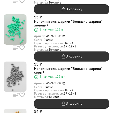
Материал:
Текстиль
В корзину
95
₽
Наполнитель шарики "Большие шарики",
зеленый
В наличии 126 шт.
Артикул:
AS-976-06
Серия:
Classic
Страна производства:
Китай
Размер упаковки, см:
17×19×3
Материал:
Текстиль
В корзину
95
₽
Наполнитель шарики "Большие шарики",
серый
В наличии 122 шт.
Артикул:
AS-976-07
Серия:
Classic
Страна производства:
Китай
Размер упаковки, см:
17×19×3
Материал:
Текстиль
В корзину
94
₽