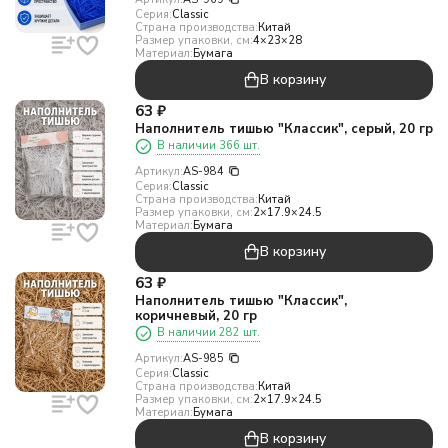
Серия:
Classic
Страна производства:
Китай
Размер упаковки, см:
4×23×28
Материал:
Бумага
В корзину
63
₽
Наполнитель тишью "Классик", серый, 20 гр
В наличии 366 шт.
Артикул:
AS-984
Серия:
Classic
Страна производства:
Китай
Размер упаковки, см:
2×17.9×24.5
Материал:
Бумага
В корзину
63
₽
Наполнитель тишью "Классик",
коричневый, 20 гр
В наличии 282 шт.
Артикул:
AS-985
Серия:
Classic
Страна производства:
Китай
Размер упаковки, см:
2×17.9×24.5
Материал:
Бумага
В корзину