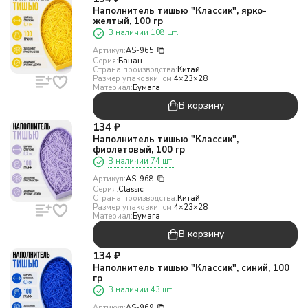
Наполнитель тишью "Классик", ярко-
желтый, 100 гр
В наличии 108 шт.
Артикул:
AS-965
Серия:
Банан
Страна производства:
Китай
Размер упаковки, см:
4×23×28
Материал:
Бумага
В корзину
134
₽
Наполнитель тишью "Классик",
фиолетовый, 100 гр
В наличии 74 шт.
Артикул:
AS-968
Серия:
Classic
Страна производства:
Китай
Размер упаковки, см:
4×23×28
Материал:
Бумага
В корзину
134
₽
Наполнитель тишью "Классик", синий, 100
гр
В наличии 43 шт.
Артикул:
AS-969