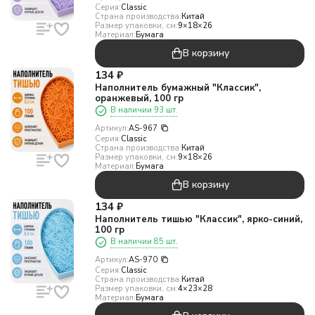
Серия:
Classic
Страна производства:
Китай
Размер упаковки, см:
9×18×26
Материал:
Бумага
В корзину
134
₽
Наполнитель бумажный "Классик",
оранжевый, 100 гр
В наличии 93 шт.
Артикул:
AS-967
Серия:
Classic
Страна производства:
Китай
Размер упаковки, см:
9×18×26
Материал:
Бумага
В корзину
134
₽
Наполнитель тишью "Классик", ярко-синий,
100 гр
В наличии 85 шт.
Артикул:
AS-970
Серия:
Classic
Страна производства:
Китай
Размер упаковки, см:
4×23×28
Материал:
Бумага