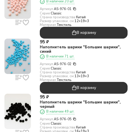
В наличии 20 шт.
Артикул:
AS-976-01
Серия:
Classic
Страна производства:
Китай
Размер упаковки, см:
12×19×3
Материал:
Текстиль
В корзину
95
₽
Наполнитель шарики "Большие шарики",
синий
В наличии 71 шт.
Артикул:
AS-976-02
Серия:
Classic
Страна производства:
Китай
Размер упаковки, см:
13×19×3
Материал:
Текстиль
В корзину
95
₽
Наполнитель шарики "Большие шарики",
черный
В наличии 49 шт.
Артикул:
AS-976-05
Серия:
Classic
Страна производства:
Китай
Размер упаковки, см:
16×19×3