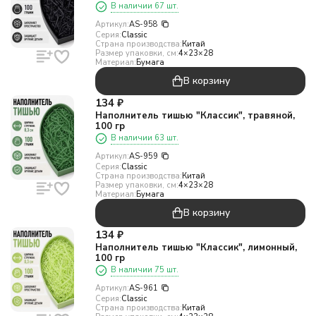
В наличии 67 шт.
Артикул:
AS-958
Серия:
Classic
Страна производства:
Китай
Размер упаковки, см:
4×23×28
Материал:
Бумага
В корзину
134
₽
Наполнитель тишью "Классик", травяной,
100 гр
В наличии 63 шт.
Артикул:
AS-959
Серия:
Classic
Страна производства:
Китай
Размер упаковки, см:
4×23×28
Материал:
Бумага
В корзину
134
₽
Наполнитель тишью "Классик", лимонный,
100 гр
В наличии 75 шт.
Артикул:
AS-961
Серия:
Classic
Страна производства:
Китай