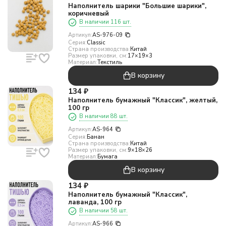
Наполнитель шарики "Большие шарики",
коричневый
В наличии 116 шт.
Артикул:
AS-976-09
Серия:
Classic
Страна производства:
Китай
Размер упаковки, см:
17×19×3
Материал:
Текстиль
В корзину
134
₽
Наполнитель бумажный "Классик", желтый,
100 гр
В наличии 88 шт.
Артикул:
AS-964
Серия:
Банан
Страна производства:
Китай
Размер упаковки, см:
9×18×26
Материал:
Бумага
В корзину
134
₽
Наполнитель бумажный "Классик",
лаванда, 100 гр
В наличии 58 шт.
Артикул:
AS-966