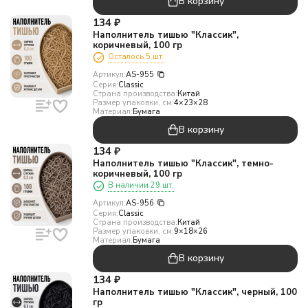
В корзину
134
₽
Наполнитель тишью "Классик",
коричневый, 100 гр
Осталось 5 шт.
Артикул:
AS-955
Серия:
Classic
Страна производства:
Китай
Размер упаковки, см:
4×23×28
Материал:
Бумага
В корзину
134
₽
Наполнитель тишью "Классик", темно-
коричневый, 100 гр
В наличии 29 шт.
Артикул:
AS-956
Серия:
Classic
Страна производства:
Китай
Размер упаковки, см:
9×18×26
Материал:
Бумага
В корзину
134
₽
Наполнитель тишью "Классик", черный, 100
гр