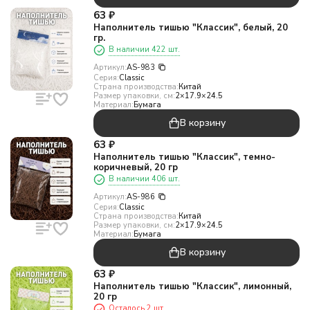
63
₽
Наполнитель тишью "Классик", белый, 20
гр.
В наличии 422 шт.
Артикул:
AS-983
Серия:
Classic
Страна производства:
Китай
Размер упаковки, см:
2×17.9×24.5
Материал:
Бумага
В корзину
63
₽
Наполнитель тишью "Классик", темно-
коричневый, 20 гр
В наличии 406 шт.
Артикул:
AS-986
Серия:
Classic
Страна производства:
Китай
Размер упаковки, см:
2×17.9×24.5
Материал:
Бумага
В корзину
63
₽
Наполнитель тишью "Классик", лимонный,
20 гр
Осталось 2 шт.