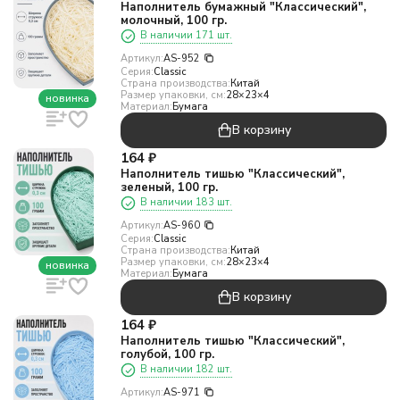
Наполнитель бумажный "Классический",
молочный, 100 гр.
В наличии 171 шт.
Артикул:
AS-952
Серия:
Classic
Страна производства:
Китай
Размер упаковки, см:
28×23×4
новинка
Материал:
Бумага
В корзину
164
₽
Наполнитель тишью "Классический",
зеленый, 100 гр.
В наличии 183 шт.
Артикул:
AS-960
Серия:
Classic
Страна производства:
Китай
Размер упаковки, см:
28×23×4
новинка
Материал:
Бумага
В корзину
164
₽
Наполнитель тишью "Классический",
голубой, 100 гр.
В наличии 182 шт.
Артикул:
AS-971