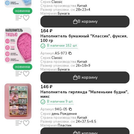
Серия:
Classic
Страна производства:
Китай
Размер упаковки, см:
28×23×4
новинка
Материал:
Бумага
В корзину
164
₽
Наполнитель бумажный "Классик", фуксия,
100 гр
В наличии 182 шт.
Артикул:
AS-973
Серия:
Classic
Страна производства:
Китай
Размер упаковки, см:
26×18×9
новинка
Материал:
Бумага
В корзину
146
₽
Наполнитель гирлянда "Маленькие будни",
микс
В наличии 9 шт.
Артикул:
94G-05
Серия:
день Рождения
Страна производства:
Китай
Размер упаковки, см:
24×37.5×6.5
Материал:
Пластик
В корзину