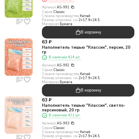
Артикул:
AS-991
Серия:
Classic
Страна производства:
Китай
Размер упаковки, см:
2×17.9×24.5
Материал:
Бумага
В корзину
63
₽
Наполнитель тишью "Классик", персик, 20
гр
В наличии 414 шт.
Артикул:
AS-992
Серия:
Classic
Страна производства:
Китай
Размер упаковки, см:
2×17.9×24.5
Материал:
Бумага
В корзину
63
₽
Наполнитель тишью "Классик", светло-
персиковый, 20 гр
В наличии 421 шт.
Артикул:
AS-993
Серия:
Classic
Страна производства:
Китай
Размер упаковки, см:
2×17.9×24.5