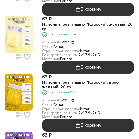
Материал:
Бумага
В корзину
63
₽
Наполнитель тишью "Классик", желтый, 20
гр
В наличии 23 шт.
Артикул:
AS-994
Серия:
Банан
Страна производства:
Китай
Размер упаковки, см:
2×17.9×24.5
Материал:
Бумага
В корзину
63
₽
Наполнитель тишью "Классик", ярко-
желтый, 20 гр
В наличии 497 шт.
Артикул:
AS-995
Серия:
Банан
Страна производства:
Китай
Размер упаковки, см:
2×17.9×24.5
Материал:
Бумага
В корзину
63
₽