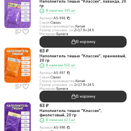
Наполнитель тишью "Классик", лаванда, 20
гр
В наличии 345 шт.
Артикул:
AS-996
Серия:
Classic
Страна производства:
Китай
Размер упаковки, см:
2×17.9×24.5
Материал:
Бумага
В корзину
63
₽
Наполнитель тишью "Классик", оранжевый,
20 гр
В наличии 502 шт.
Артикул:
AS-997
Серия:
Classic
Страна производства:
Китай
Размер упаковки, см:
2×17.9×24.5
Материал:
Бумага
В корзину
63
₽
Наполнитель тишью "Классик",
фиолетовый, 20 гр
В наличии 423 шт.
Артикул:
AS-998