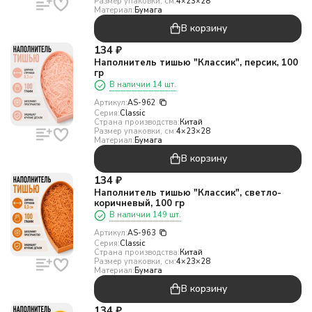
Размер упаковки, см:
4×23×28
Материал:
Бумага
В корзину
134
₽
Наполнитель тишью "Классик", персик, 100
гр
В наличии 14 шт.
Артикул:
AS-962
Серия:
Classic
Страна производства:
Китай
Размер упаковки, см:
4×23×28
Материал:
Бумага
В корзину
134
₽
Наполнитель тишью "Классик", светло-
коричневый, 100 гр
В наличии 149 шт.
Артикул:
AS-963
Серия:
Classic
Страна производства:
Китай
Размер упаковки, см:
4×23×28
Материал:
Бумага
В корзину
134
₽