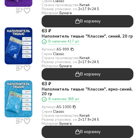
Серия:
Classic
Страна производства:
Китай
Размер упаковки, см:
2×17.9×24.5
Материал:
Бумага
В корзину
63
₽
Наполнитель тишью "Классик", синий, 20 гр
В наличии 417 шт.
Артикул:
AS-999
Серия:
Classic
Страна производства:
Китай
Размер упаковки, см:
2×17.9×24.5
Материал:
Бумага
В корзину
63
₽
Наполнитель тишью "Классик", ярко-синий,
20 гр
В наличии 388 шт.
Артикул:
AS-1000
Серия:
Classic
Страна производства:
Китай
Размер упаковки, см:
2×17.9×24.5
Материал:
Бумага
В корзину