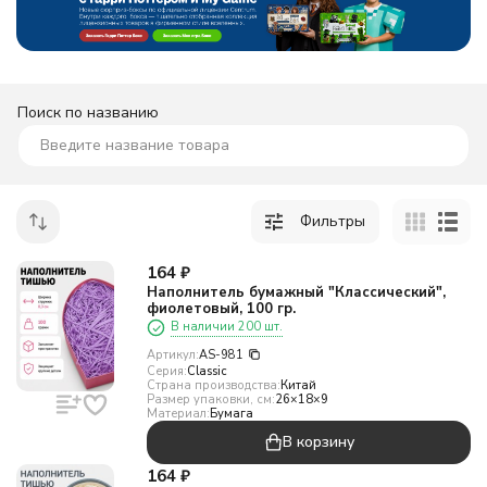
Поиск по названию
Фильтры
164
₽
Наполнитель бумажный "Классический",
фиолетовый, 100 гр.
В наличии 200 шт.
Артикул:
AS-981
Серия:
Classic
Страна производства:
Китай
Размер упаковки, см:
26×18×9
Материал:
Бумага
В корзину
164
₽