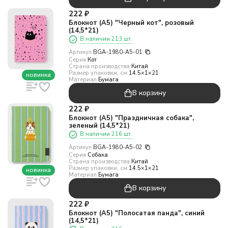
222
₽
Блокнот (А5) "Черный кот", розовый
(14,5*21)
В наличии 213 шт.
Артикул:
BGA-1980-A5-01
Серия:
Кот
Страна производства:
Китай
Размер упаковки, см:
14.5×1×21
новинка
Материал:
Бумага
В корзину
222
₽
Блокнот (А5) "Праздничная собака",
зеленый (14,5*21)
В наличии 216 шт.
Артикул:
BGA-1980-A5-02
Серия:
Собака
Страна производства:
Китай
Размер упаковки, см:
14.5×1×21
новинка
Материал:
Бумага
В корзину
222
₽
Блокнот (А5) "Полосатая панда", синий
(14,5*21)