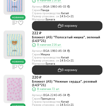
В наличии 216 шт.
Артикул:
BGA-1980-A5-03
Серия:
Панда
Страна производства:
Китай
Размер упаковки, см:
14.5×1×21
новинка
Материал:
Бумага
В корзину
222
₽
Блокнот (А5) "Полосатый мишка", зеленый
(14,5*21)
В наличии 216 шт.
Артикул:
BGA-1980-A5-04
Серия:
Мишка
Страна производства:
Китай
Размер упаковки, см:
14.5×1×21
новинка
Материал:
Бумага
В корзину
220
₽
Блокнот (А5) "Нежные сердца", розовый
(14,5*21)
В наличии 72 шт.
Артикул:
BGA-2240-A5-04
Серия:
Принцесса
Страна производства:
Китай
Размер упаковки, см:
14.5×1×21
новинка