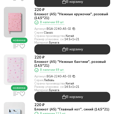
В корзину
220
₽
Блокнот (А5) "Нежные кружочки", розовый
(14,5*21)
В наличии 69 шт.
Артикул:
BGA-2240-A5-02
Серия:
Classic
Страна производства:
Китай
Размер упаковки, см:
14.5×1×21
новинка
Материал:
Бумага
В корзину
220
₽
Блокнот (А5) "Нежные бантики", розовый
(14,5*21)
В наличии 69 шт.
Артикул:
BGA-2240-A5-03
Серия:
Любовь
Страна производства:
Китай
Размер упаковки, см:
14.5×1×21
новинка
Материал:
Бумага
В корзину
220
₽
Блокнот (А5) "Главный кот", синий (14,5*21)
В наличии 213 шт.