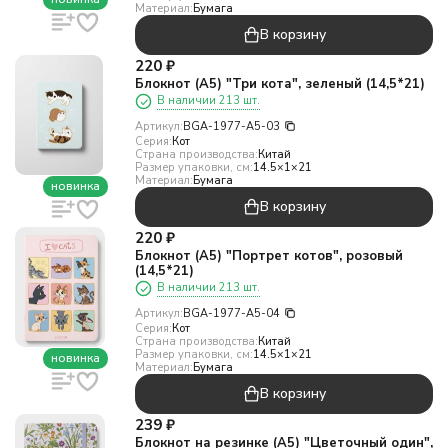
Материал:
Бумага
В корзину
220
₽
Блокнот (А5) "Три кота", зеленый (14,5*21)
В наличии 213 шт.
Артикул:
BGA-1977-A5-03
Серия:
Кот
Страна производства:
Китай
Размер упаковки, см:
14.5×1×21
Материал:
Бумага
новинка
В корзину
220
₽
Блокнот (А5) "Портрет котов", розовый
(14,5*21)
В наличии 213 шт.
Артикул:
BGA-1977-A5-04
Серия:
Кот
Страна производства:
Китай
Размер упаковки, см:
14.5×1×21
новинка
Материал:
Бумага
В корзину
239
₽
Блокнот на резинке (А5) "Цветочный один",