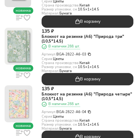
Серия:
Цветы
Страна производства:
Китай
Размер упаковки, см:
10.5×1×14.5
новинка
Материал:
Бумага
В корзину
135
₽
Блокнот на резинке (А6) "Природа три"
(10,5*14,5)
В наличии 288 шт.
Артикул:
BGA-2822-A6-03
Серия:
Цветы
Страна производства:
Китай
Размер упаковки, см:
10.5×1×14.5
новинка
Материал:
Бумага
В корзину
135
₽
Блокнот на резинке (А6) "Природа четыре"
(10,5*14,5)
В наличии 288 шт.
Артикул:
BGA-2822-A6-04
Серия:
Цветы
Страна производства:
Китай
Размер упаковки, см:
10.5×1×14.5
новинка
Материал:
Бумага
В корзину