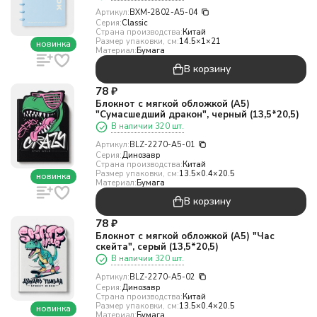
Артикул:
BXM-2802-A5-04
Серия:
Classic
Страна производства:
Китай
Размер упаковки, см:
14.5×1×21
новинка
Материал:
Бумага
В корзину
78
₽
Блокнот с мягкой обложкой (А5)
"Сумасшедший дракон", черный (13,5*20,5)
В наличии 320 шт.
Артикул:
BLZ-2270-A5-01
Серия:
Динозавр
Страна производства:
Китай
Размер упаковки, см:
13.5×0.4×20.5
новинка
Материал:
Бумага
В корзину
78
₽
Блокнот с мягкой обложкой (А5) "Час
скейта", серый (13,5*20,5)
В наличии 320 шт.
Артикул:
BLZ-2270-A5-02
Серия:
Динозавр
Страна производства:
Китай
Размер упаковки, см:
13.5×0.4×20.5
новинка
Материал:
Бумага