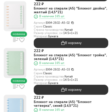
222
₽
Блокнот на спирали (А5) "Блокнот двойка",
желтый (14,5*21)
В наличии 165 шт.
Артикул:
BXM-2802-A5-02
Серия:
Classic
Страна производства:
Китай
Размер упаковки, см:
14.5×1×21
новинка
Материал:
Бумага
В корзину
222
₽
Блокнот на спирали (А5) "Блокнот тройка",
зеленый (14,5*21)
В наличии 165 шт.
Артикул:
BXM-2802-A5-03
Серия:
Classic
Страна производства:
Китай
Размер упаковки, см:
14.5×1×21
новинка
Материал:
Бумага
В корзину
222
₽
Блокнот на спирали (А5) "Блокнот
четверка", синий (14,5*21)
В наличии 165 шт.