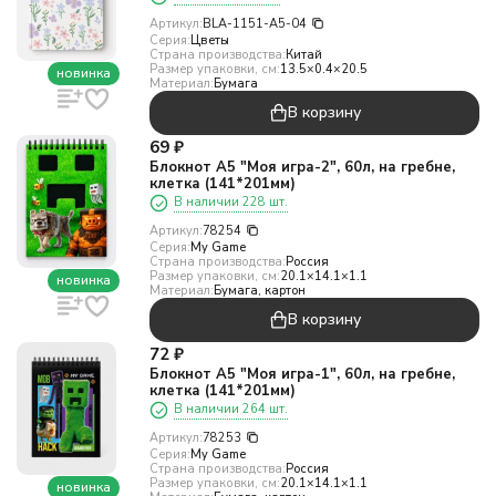
Артикул:
BLA-1151-A5-04
Серия:
Цветы
Страна производства:
Китай
Размер упаковки, см:
13.5×0.4×20.5
новинка
Материал:
Бумага
В корзину
69
₽
Блокнот А5 "Моя игра-2", 60л, на гребне,
клетка (141*201мм)
В наличии 228 шт.
Артикул:
78254
Серия:
My Game
Страна производства:
Россия
Размер упаковки, см:
20.1×14.1×1.1
новинка
Материал:
Бумага, картон
В корзину
72
₽
Блокнот А5 "Моя игра-1", 60л, на гребне,
клетка (141*201мм)
В наличии 264 шт.
Артикул:
78253
Серия:
My Game
Страна производства:
Россия
Размер упаковки, см:
20.1×14.1×1.1
новинка