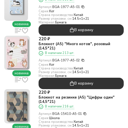
Артикул:
BGA-1977-A5-01
Серия:
Кот
Страна производства:
Китай
Размер упаковки, см:
14.5×1×21
Материал:
Бумага
новинка
В корзину
220
₽
Блокнот (А5) "Много котов", розовый
(14,5*21)
В наличии 213 шт.
Артикул:
BGA-1977-A5-02
Серия:
Кот
Страна производства:
Китай
Размер упаковки, см:
14.5×1×21
новинка
Материал:
Бумага
В корзину
220
₽
Блокнот на резинке (А5) "Цифры один"
(14,5*21)
В наличии 216 шт.
Артикул:
BGA-15410-A5-01
Серия:
Школа
Страна производства:
Китай
Размер упаковки, см:
14.5×1×21
новинка