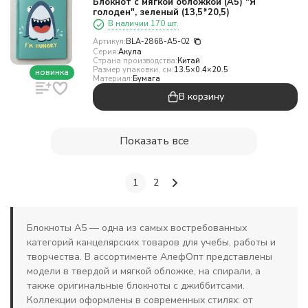
Блокнот с мягкой обложкой (А5) "Я
голоден", зеленый (13,5*20,5)
В наличии 170 шт.
Артикул:
BLA-2868-A5-02
Серия:
Акула
Страна производства:
Китай
Размер упаковки, см:
13.5×0.4×20.5
новинка
Материал:
Бумага
В корзину
Показать все
1
2
Блокноты А5 — одна из самых востребованных
категорий канцелярских товаров для учебы, работы и
творчества. В ассортименте АлефОпт представлены
модели в твердой и мягкой обложке, на спирали, а
также оригинальные блокноты с джиббитсами.
Коллекции оформлены в современных стилях: от