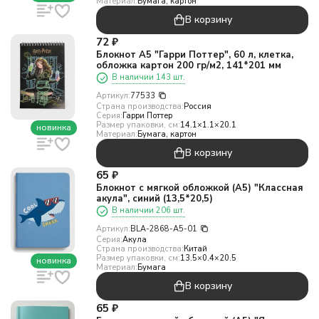
Материал:
Бумага, картон
В корзину
72
₽
Блокнот А5 "Гарри Поттер", 60 л, клетка,
обложка картон 200 гр/м2, 141*201 мм
В наличии 143 шт.
Артикул:
77533
Страна производства:
Россия
Серия:
Гарри Поттер
Размер упаковки, см:
14.1×1.1×20.1
новинка
Материал:
Бумага, картон
В корзину
65
₽
Блокнот с мягкой обложкой (А5) "Классная
акула", синий (13,5*20,5)
В наличии 206 шт.
Артикул:
BLA-2868-A5-01
Серия:
Акула
Страна производства:
Китай
Размер упаковки, см:
13.5×0.4×20.5
новинка
Материал:
Бумага
В корзину
65
₽