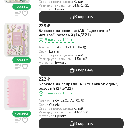
Страна производства:
Китай
Размер упаковки, см:
14.5×1×21
новинка
Материал:
Бумага
В корзину
239
₽
Блокнот на резинке (А5) "Цветочный
четыре", розовый (14,5*21)
В наличии 144 шт.
Артикул:
BGAZ-1989-A5-04
Серия:
Цветы
Страна производства:
Китай
Размер упаковки, см:
14.5×1×21
новинка
Материал:
Бумага
В корзину
222
₽
Блокнот на спирали (А5) "Блокнот один",
розовый (14,5*21)
В наличии 165 шт.
Артикул:
BXM-2802-A5-01
Серия:
Classic
Страна производства:
Китай
Размер упаковки, см:
14.5×1×21
новинка
Материал:
Бумага
В корзину