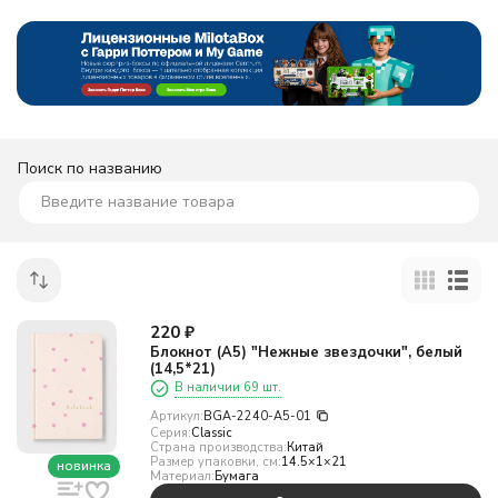
Поиск по названию
220
₽
Блокнот (А5) "Нежные звездочки", белый
(14,5*21)
В наличии 69 шт.
Артикул:
BGA-2240-A5-01
Серия:
Classic
Страна производства:
Китай
Размер упаковки, см:
14.5×1×21
новинка
Материал:
Бумага