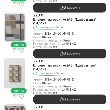
Материал:
Бумага
В корзину
220
₽
Блокнот на резинке (А5) "Цифры два"
(14,5*21)
В наличии 216 шт.
Артикул:
BGA-15410-A5-02
Серия:
Школа
Страна производства:
Китай
Размер упаковки, см:
14.5×1×21
новинка
Материал:
Бумага
В корзину
220
₽
Блокнот на резинке (А5) "Цифры три"
(14,5*21)
В наличии 216 шт.
Артикул:
BGA-15410-A5-03
Серия:
Школа
Страна производства:
Китай
Размер упаковки, см:
14.5×1×21
новинка
Материал:
Бумага
В корзину
220
₽