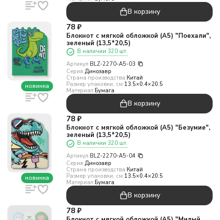
В корзину
78
₽
Блокнот с мягкой обложкой (А5) "Поехали",
зеленый (13,5*20,5)
В наличии 320 шт.
Артикул:
BLZ-2270-A5-03
Серия:
Динозавр
Страна производства:
Китай
Размер упаковки, см:
13.5×0.4×20.5
новинка
Материал:
Бумага
В корзину
78
₽
Блокнот с мягкой обложкой (А5) "Безумие",
зеленый (13,5*20,5)
В наличии 320 шт.
Артикул:
BLZ-2270-A5-04
Серия:
Динозавр
Страна производства:
Китай
Размер упаковки, см:
13.5×0.4×20.5
новинка
Материал:
Бумага
В корзину
78
₽
Блокнот с мягкой обложкой (А5) "Милый