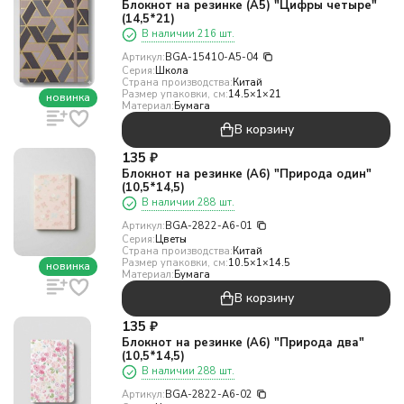
Блокнот на резинке (А5) "Цифры четыре"
(14,5*21)
В наличии 216 шт.
Артикул:
BGA-15410-A5-04
Серия:
Школа
Страна производства:
Китай
Размер упаковки, см:
14.5×1×21
новинка
Материал:
Бумага
В корзину
135
₽
Блокнот на резинке (А6) "Природа один"
(10,5*14,5)
В наличии 288 шт.
Артикул:
BGA-2822-A6-01
Серия:
Цветы
Страна производства:
Китай
Размер упаковки, см:
10.5×1×14.5
новинка
Материал:
Бумага
В корзину
135
₽
Блокнот на резинке (А6) "Природа два"
(10,5*14,5)
В наличии 288 шт.
Артикул:
BGA-2822-A6-02