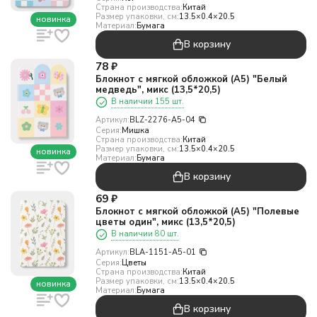
Страна производства:
Китай
Размер упаковки, см:
13.5×0.4×20.5
новинка
Материал:
Бумага
В корзину
78
₽
Блокнот с мягкой обложкой (А5) "Белый
медведь", микс (13,5*20,5)
В наличии 155 шт.
Артикул:
BLZ-2276-A5-04
Серия:
Мишка
Страна производства:
Китай
Размер упаковки, см:
13.5×0.4×20.5
новинка
Материал:
Бумага
В корзину
69
₽
Блокнот с мягкой обложкой (А5) "Полевые
цветы один", микс (13,5*20,5)
В наличии 80 шт.
Артикул:
BLA-1151-A5-01
Серия:
Цветы
Страна производства:
Китай
Размер упаковки, см:
13.5×0.4×20.5
новинка
Материал:
Бумага
В корзину