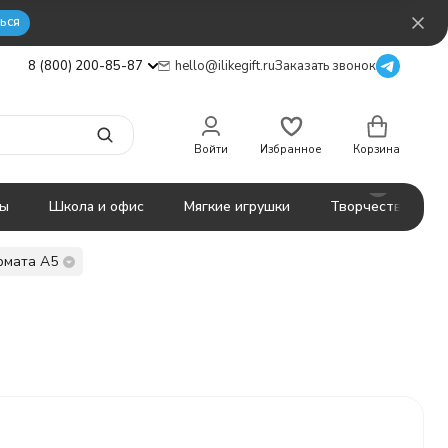
ься
8 (800) 200-85-87
hello@ilikegift.ru
Заказать звонок
Войти
Избранное
Корзина
ты
Школа и офис
Мягкие игрушки
Творчество
рмата А5