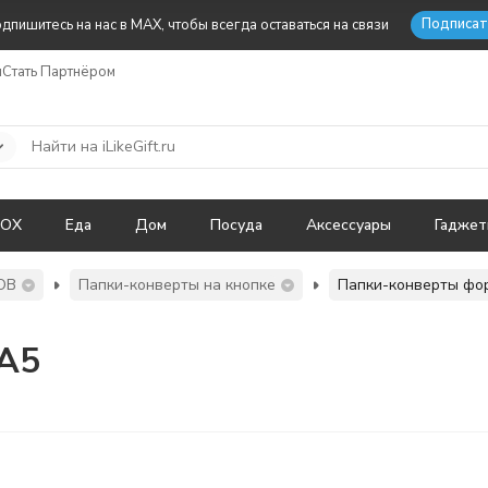
Подписат
дпишитесь на нас в MAX, чтобы всегда оставаться на связи
ы
Стать Партнёром
BOX
Еда
Дом
Посуда
Аксессуары
Гадже
ОВ
Папки-конверты на кнопке
Папки-конверты фо
 А5