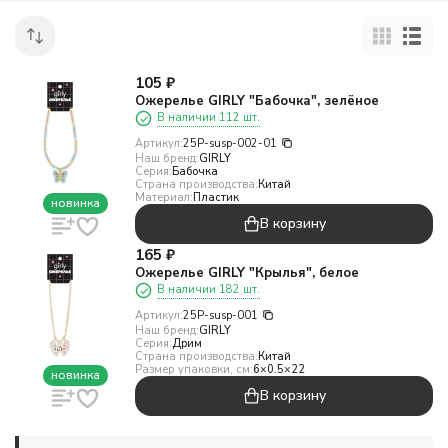
105
₽
Ожерелье GIRLY "Бабочка", зелёное
В наличии 112 шт.
Артикул:
25P-susp-002-01
Наш бренд:
GIRLY
Серия:
Бабочка
Страна производства:
Китай
Материал:
Пластик
новинка
В корзину
165
₽
Ожерелье GIRLY "Крылья", белое
В наличии 182 шт.
Артикул:
25P-susp-001
Наш бренд:
GIRLY
Серия:
Дрим
Страна производства:
Китай
Размер упаковки, см:
6×0.5×22
новинка
В корзину