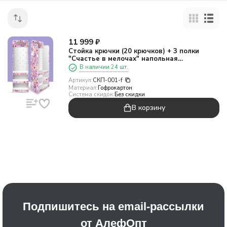
11 999
₽
Стойка крючки (20 крючков) + 3 полки
"Счастье в мелочах" напольная
1940*560*300 мм
В наличии 24 шт.
Артикул:
СКП-001-f
Материал:
Гофрокартон
Система скидок:
Без скидки
В корзину
Подпишитесь на email-рассылки
от АлефОпт