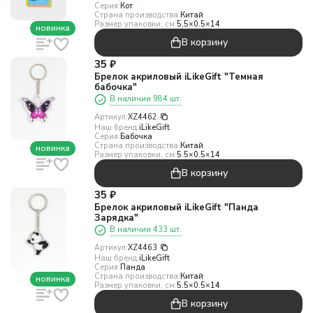
Серия:
Кот
Страна производства:
Китай
Размер упаковки, см:
5.5×0.5×14
новинка
В корзину
35
₽
Брелок акриловый iLikeGift "Темная
бабочка"
В наличии 984 шт.
Артикул:
XZ4462
Наш бренд:
iLikeGift
Серия:
Бабочка
Страна производства:
Китай
новинка
Размер упаковки, см:
5.5×0.5×14
В корзину
35
₽
Брелок акриловый iLikeGift "Панда
Зарядка"
В наличии 433 шт.
Артикул:
XZ4463
Наш бренд:
iLikeGift
Серия:
Панда
Страна производства:
Китай
новинка
Размер упаковки, см:
5.5×0.5×14
В корзину