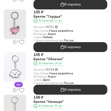
В корзину
105
₽
Брелок "Сердце"
В наличии 11 шт.
Артикул:
15722
Наш бренд:
Наша разработка
Материал:
Акрил
Серия:
Любовь
Страна производства:
Россия
В корзину
105
₽
Брелок "Облачко"
В наличии 24 шт.
Артикул:
15724
Наш бренд:
Наша разработка
Материал:
Акрил
Серия:
Дрим
Страна производства:
Россия
хит
В корзину
106
₽
Брелок "Авокадо"
В наличии 35 шт.