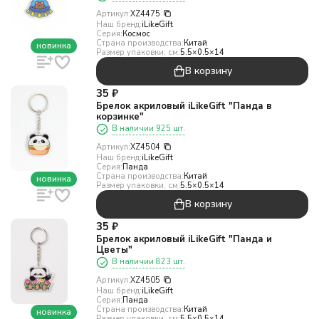
Артикул:
XZ4475
Наш бренд:
iLikeGift
Серия:
Космос
Страна производства:
Китай
новинка
Размер упаковки, см:
5.5×0.5×14
В корзину
35
₽
Брелок акриловый iLikeGift "Панда в
корзинке"
В наличии 925 шт.
Артикул:
XZ4504
Наш бренд:
iLikeGift
Серия:
Панда
Страна производства:
Китай
новинка
Размер упаковки, см:
5.5×0.5×14
В корзину
35
₽
Брелок акриловый iLikeGift "Панда и
Цветы"
В наличии 823 шт.
Артикул:
XZ4505
Наш бренд:
iLikeGift
Серия:
Панда
Страна производства:
Китай
новинка
Размер упаковки, см:
5.5×0.5×14