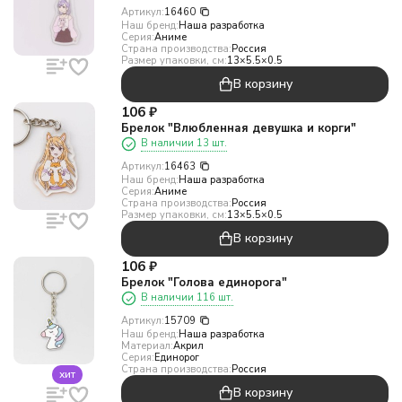
Артикул:
16460
Наш бренд:
Наша разработка
Серия:
Аниме
Страна производства:
Россия
Размер упаковки, см:
13×5.5×0.5
В корзину
106
₽
Брелок "Влюбленная девушка и корги"
В наличии 13 шт.
Артикул:
16463
Наш бренд:
Наша разработка
Серия:
Аниме
Страна производства:
Россия
Размер упаковки, см:
13×5.5×0.5
В корзину
106
₽
Брелок "Голова единорога"
В наличии 116 шт.
Артикул:
15709
Наш бренд:
Наша разработка
Материал:
Акрил
Серия:
Единорог
Страна производства:
Россия
хит
В корзину