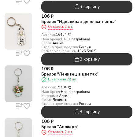
В корзину
106
₽
Брелок "Идеальная девочка-панда"
Осталось 2 шт.
Артикул:
16464
Наш бренд:
Наша разработка
Серия:
Аниме
Страна производства:
Россия
Размер упаковки, см:
13×5.5×0.5
В корзину
106
₽
Брелок "Ленивец в цветах"
В наличии 28 шт.
Артикул:
15704
Наш бренд:
Наша разработка
Материал:
Акрил
Серия:
Ленивец
Страна производства:
Россия
В корзину
106
₽
Брелок "Авокадо"
Осталось 2 шт.