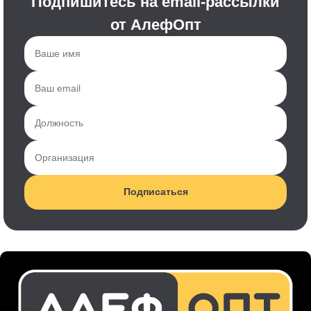
Подпишитесь на email-рассылки
от АлефОпт
Подписаться