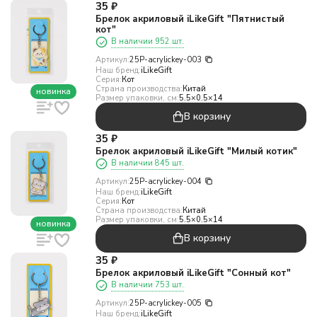
35
₽
Брелок акриловый iLikeGift "Пятнистый
кот"
В наличии 952 шт.
Артикул:
25P-acrylickey-003
Наш бренд:
iLikeGift
Серия:
Кот
Страна производства:
Китай
новинка
Размер упаковки, см:
5.5×0.5×14
В корзину
35
₽
Брелок акриловый iLikeGift "Милый котик"
В наличии 845 шт.
Артикул:
25P-acrylickey-004
Наш бренд:
iLikeGift
Серия:
Кот
Страна производства:
Китай
Размер упаковки, см:
5.5×0.5×14
новинка
В корзину
35
₽
Брелок акриловый iLikeGift "Сонный кот"
В наличии 753 шт.
Артикул:
25P-acrylickey-005
Наш бренд:
iLikeGift