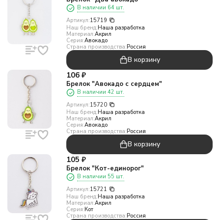
В наличии 64 шт.
Артикул:
15719
Наш бренд:
Наша разработка
Материал:
Акрил
Серия:
Авокадо
Страна производства:
Россия
В корзину
106
₽
Брелок "Авокадо с сердцем"
В наличии 42 шт.
Артикул:
15720
Наш бренд:
Наша разработка
Материал:
Акрил
Серия:
Авокадо
Страна производства:
Россия
В корзину
105
₽
Брелок "Кот-единорог"
В наличии 55 шт.
Артикул:
15721
Наш бренд:
Наша разработка
Материал:
Акрил
Серия:
Кот
Страна производства:
Россия