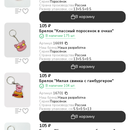
Серия:
Поросёнок
Страна производства:
Россия
Размер упаковки, см:
13×5.5×0.5
В корзину
105
₽
Брелок "Классный поросенок в очках"
В наличии 175 шт.
Артикул:
16699
Наш бренд:
Наша разработка
Серия:
Поросёнок
Страна производства:
Россия
Размер упаковки, см:
13×5.5×0.5
В корзину
105
₽
Брелок "Милая свинка с гамбургером"
В наличии 104 шт.
Артикул:
16701
Наш бренд:
Наша разработка
Серия:
Поросёнок
Страна производства:
Россия
Размер упаковки, см:
5.5×0.5×13
В корзину
105
₽