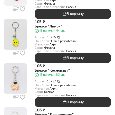
Материал:
Акрил
Серия:
Фрукты
Страна производства:
Россия
В корзину
105
₽
Брелок "Лимон"
В наличии 64 шт.
Артикул:
15715
Наш бренд:
Наша разработка
Материал:
Акрил
Серия:
Фрукты
Страна производства:
Россия
В корзину
106
₽
Брелок "Космонавт"
В наличии 83 шт.
Артикул:
15717
Наш бренд:
Наша разработка
Материал:
Акрил
Серия:
Космос
Страна производства:
Россия
В корзину
106
₽
Брелок "Два авокадо"