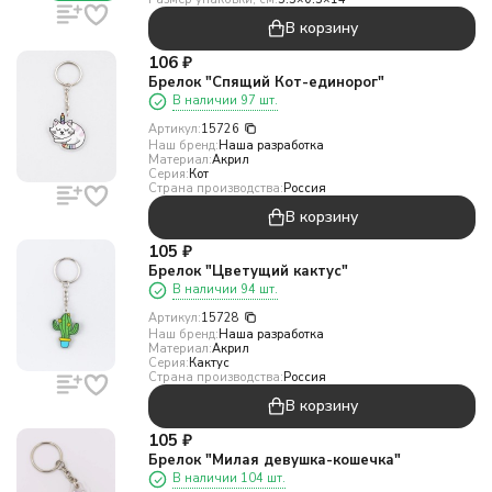
В корзину
106
₽
Брелок "Спящий Кот-единорог"
В наличии 97 шт.
Артикул:
15726
Наш бренд:
Наша разработка
Материал:
Акрил
Серия:
Кот
Страна производства:
Россия
В корзину
105
₽
Брелок "Цветущий кактус"
В наличии 94 шт.
Артикул:
15728
Наш бренд:
Наша разработка
Материал:
Акрил
Серия:
Кактус
Страна производства:
Россия
В корзину
105
₽
Брелок "Милая девушка-кошечка"
В наличии 104 шт.