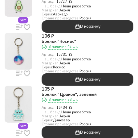
Артикул:
15727
Наш бренд:
Наша разработка
Материал:
Акрил
Серия:
Авокадо
Страна производства:
Россия
хит
В корзину
106
₽
Брелок "Космос"
В наличии 42 шт.
Артикул:
15731
Наш бренд:
Наша разработка
Материал:
Акрил
Серия:
Космос
Страна производства:
Россия
В корзину
105
₽
Брелок "Дракон", зеленый
В наличии 33 шт.
Артикул:
16434
Наш бренд:
Наша разработка
Материал:
Акрил
Серия:
Динозавр
Страна производства:
Россия
хит
В корзину