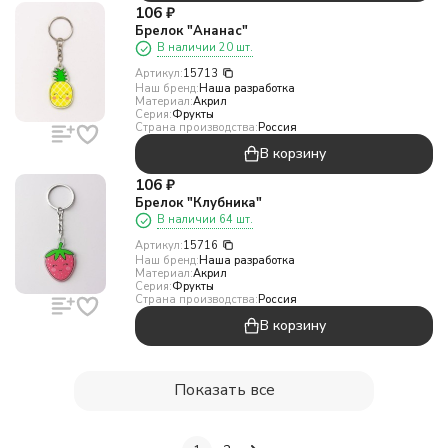
106
₽
Брелок "Ананас"
В наличии 20 шт.
Артикул:
15713
Наш бренд:
Наша разработка
Материал:
Акрил
Серия:
Фрукты
Страна производства:
Россия
В корзину
106
₽
Брелок "Клубника"
В наличии 64 шт.
Артикул:
15716
Наш бренд:
Наша разработка
Материал:
Акрил
Серия:
Фрукты
Страна производства:
Россия
В корзину
Показать все