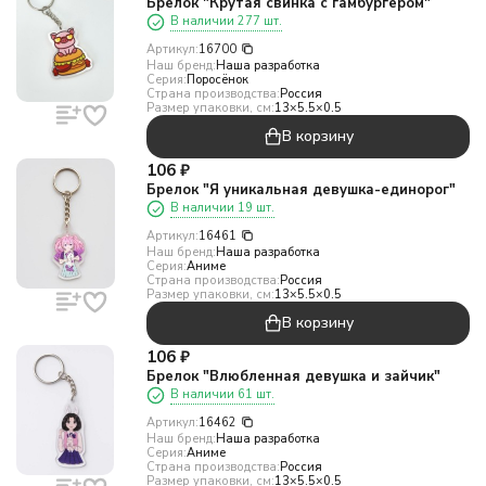
Брелок "Крутая свинка с гамбургером"
В наличии 277 шт.
Артикул:
16700
Наш бренд:
Наша разработка
Серия:
Поросёнок
Страна производства:
Россия
Размер упаковки, см:
13×5.5×0.5
В корзину
106
₽
Брелок "Я уникальная девушка-единорог"
В наличии 19 шт.
Артикул:
16461
Наш бренд:
Наша разработка
Серия:
Аниме
Страна производства:
Россия
Размер упаковки, см:
13×5.5×0.5
В корзину
106
₽
Брелок "Влюбленная девушка и зайчик"
В наличии 61 шт.
Артикул:
16462
Наш бренд:
Наша разработка
Серия:
Аниме
Страна производства:
Россия
Размер упаковки, см:
13×5.5×0.5