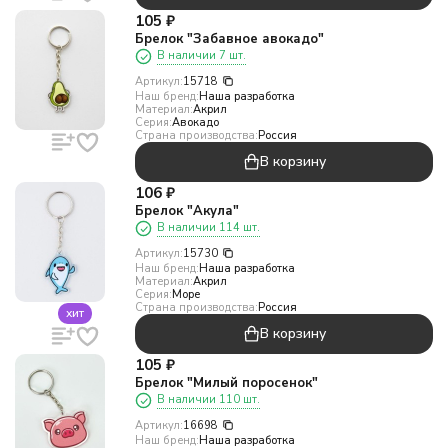
105
₽
Брелок "Забавное авокадо"
В наличии 7 шт.
Артикул:
15718
Наш бренд:
Наша разработка
Материал:
Акрил
Серия:
Авокадо
Страна производства:
Россия
В корзину
106
₽
Брелок "Акула"
В наличии 114 шт.
Артикул:
15730
Наш бренд:
Наша разработка
Материал:
Акрил
Серия:
Море
Страна производства:
Россия
хит
В корзину
105
₽
Брелок "Милый поросенок"
В наличии 110 шт.
Артикул:
16698
Наш бренд:
Наша разработка