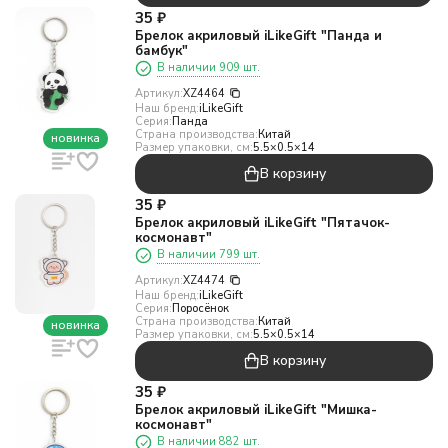
35
₽
Брелок акриловый iLikeGift "Панда и
бамбук"
В наличии 909 шт.
Артикул:
XZ4464
Наш бренд:
iLikeGift
Серия:
Панда
Страна производства:
Китай
новинка
Размер упаковки, см:
5.5×0.5×14
В корзину
35
₽
Брелок акриловый iLikeGift "Пятачок-
космонавт"
В наличии 799 шт.
Артикул:
XZ4474
Наш бренд:
iLikeGift
Серия:
Поросёнок
Страна производства:
Китай
новинка
Размер упаковки, см:
5.5×0.5×14
В корзину
35
₽
Брелок акриловый iLikeGift "Мишка-
космонавт"
В наличии 882 шт.