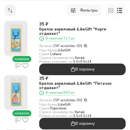
Фильтры
35
₽
Брелок акриловый iLikeGift "Корги
отдыхает"
В наличии 723 шт.
Артикул:
25P-acrylickey-001
Наш бренд:
iLikeGift
Серия:
Собака
Страна производства:
Китай
новинка
Размер упаковки, см:
5.5×0.5×14
В корзину
35
₽
Брелок акриловый iLikeGift "Пятачок
отдыхает"
В наличии 890 шт.
Артикул:
25P-acrylickey-002
Наш бренд:
iLikeGift
Серия:
Поросёнок
Страна производства:
Китай
новинка
Размер упаковки, см:
5.5×0.5×14
В корзину