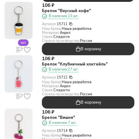
106
₽
Брелок "Вкусный кофе"
В наличии 13 шт.
Артикул:
15711
Наш бренд:
Наша разработка
Материал:
Акрил
Серия:
Сладости
Страна производства:
Россия
хит
В корзину
106
₽
Брелок "Клубничный коктейль"
В наличии 27 шт.
Артикул:
15712
Наш бренд:
Наша разработка
Материал:
Акрил
Серия:
Сладости
Страна производства:
Россия
В корзину
106
₽
Брелок "Вишня"
В наличии 7 шт.
Артикул:
15714
Наш бренд:
Наша разработка