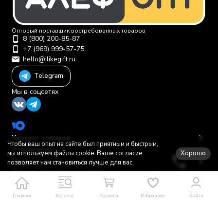
Оптовый поставщик востребованных товаров
8 (800) 200-85-87
+7 (969) 999-57-75
hello@ilikegift.ru
Telegram
Мы в соцсетях
Каталог товаров
Чтобы ваш опыт на сайте был приятным и быстрым,
О компании
Хорошо
мы используем файлы cookie. Ваше согласие
Помощь
позволяет нам становиться лучше для вас.
Политика персональных данных
© 2012-2026 ООО "Первая торговая компания"
Главная
Каталог
Корзина
Избранное
Войти