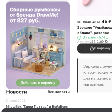
46
₽
оптовая цена:
Зеркало "Улыбающ
облако", розовое
В наличии 574 шт.
Артикул:
132-0109
В корзину
Зеркала с руч
классические 
для магазинов 
магазинов.
Новости
Все новости
3 июля 2026
MilotaBox "Гарри Поттер" и БойзБокс
"My game"