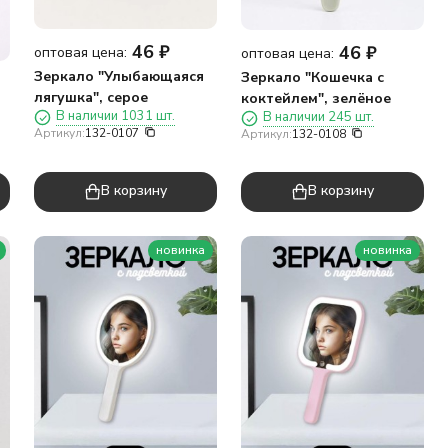
46
₽
46
₽
оптовая цена:
оптовая цена:
Зеркало "Улыбающаяся
Зеркало "Кошечка с
лягушка", серое
коктейлем", зелёное
В наличии 1031 шт.
В наличии 245 шт.
Артикул:
132-0107
Артикул:
132-0108
В корзину
В корзину
новинка
новинка