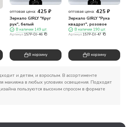
425
₽
425
₽
оптовая цена:
оптовая цена:
Зеркало GIRLY "Круг
Зеркало GIRLY "Рука
рук", белый
квадрат", розовое
В наличии 149 шт.
В наличии 190 шт.
Артикул:
157P-DJ-46
Артикул:
157P-DJ-47
В корзину
В корзину
ходит и детям, и взрослым. В ассортименте
для макияжа в любых условиях освещения. Подходят
о дизайна пользуются высоким спросом в формате