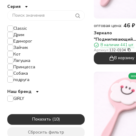
Серия
46
₽
оптовая цена:
Classic
Зеркало
Дрим
"Подмигивающий
Единорог
В наличии 441 шт.
малыш", розовое
Зайчик
Артикул:
132-0104
Кот
В корзину
Лягушка
Принцесса
Собака
но
подруга
Наш бренд
GIRLY
Показать
Сбросить фильтр