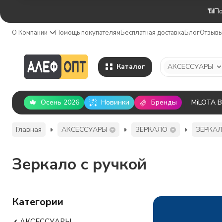
📶По
О Компании
Помощь покупателям
Бесплатная доставка
Блог
Отзыв
Каталог
АКСЕССУАРЫ
Осень 2026
Новинки
Бренды
MiLOTA 
Главная
АКСЕССУАРЫ
ЗЕРКАЛО
ЗЕРКА
Зеркало с ручкой
Категории
АКСЕССУАРЫ