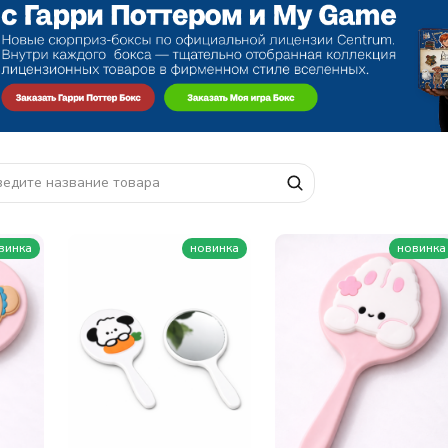
винка
новинка
новинка