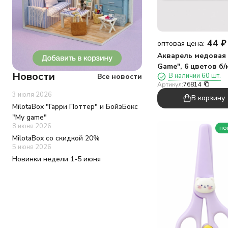
Новый год
Панда
Пингвин
Поросёнок
44
₽
оптовая цена:
Принцесса
Акварель медовая
Путешествие
Game", 6 цветов б/
Пчёлка
Новости
В наличии 60 шт.
Все новости
Растения
Артикул:
76814
Русалка
3 июля 2026
В корзину
Сладости
MilotaBox "Гарри Поттер" и БойзБокс
Собака
"My game"
Сова
8 июня 2026
но
Союзмультфильм
MilotaBox со скидкой 20%
Спорт
5 июня 2026
Транспорт
Новинки недели 1-5 июня
Утка
Уют
Фламинго
Фрукты
Хомяк
Цветы