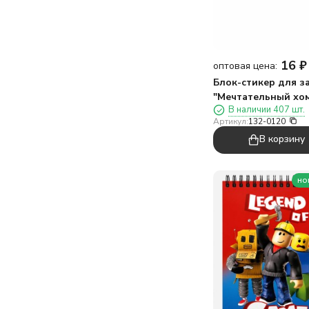
16
₽
оптовая цена:
Блок-стикер для з
"Мечтательный хом
В наличии 407 шт.
фиолетовый
Артикул:
132-0120
В корзину
но