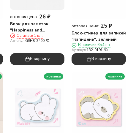
26
₽
оптовая цена:
Блок для заметок
25
₽
оптовая цена:
"Happiness and
Блок-стикер для записей
Осталась 1 шт.
capybaras", 50 л. 8*8 см
"Капидень", зеленый
Артикул:
GSHS-2490
В наличии 654 шт.
Артикул:
132-0191
В корзину
В корзину
новинка
новинка