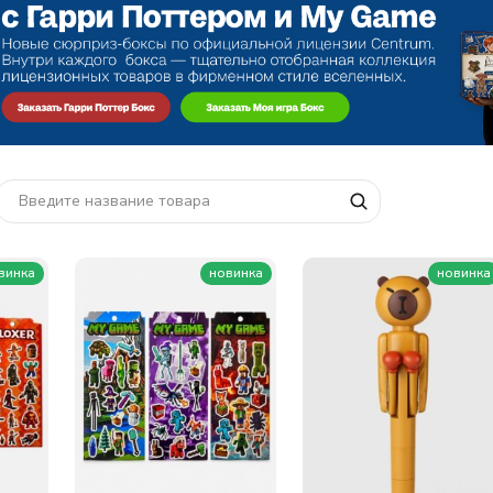
винка
новинка
новинка