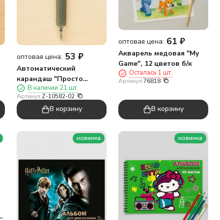
61
₽
оптовая цена:
Акварель медовая "My
53
₽
оптовая цена:
Game", 12 цветов б/к
Автоматический
Осталась 1 шт.
карандаш "Просто
Артикул:
76818
В наличии 21 шт.
черти", серый
Артикул:
Z-10582-02
В корзину
В корзину
новинка
новинка