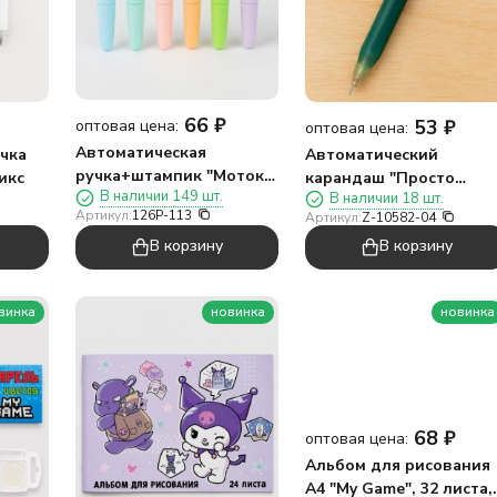
66
₽
53
₽
оптовая цена:
оптовая цена:
Автоматическая
чка
Автоматический
ручка+штампик "Моток
икс
карандаш "Просто
В наличии 149 шт.
В наличии 18 шт.
фруктов", микс
напиши", зеленый
Артикул:
126P-113
Артикул:
Z-10582-04
В корзину
В корзину
винка
новинка
новинка
68
₽
оптовая цена:
Альбом для рисования
А4 "My Game", 32 листа,