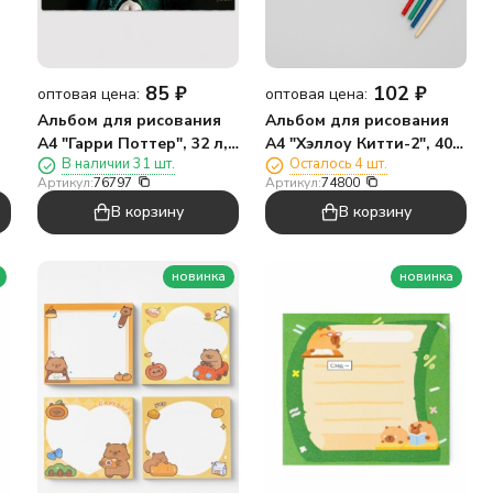
0
85
₽
102
₽
оптовая цена:
оптовая цена:
Альбом для рисования
Альбом для рисования
А4 "Гарри Поттер", 32 л,
А4 "Хэллоу Китти-2", 40
В наличии 31 шт.
Осталось 4 шт.
на скрепке, мел обл 235
л, на гребне, мел
Артикул:
76797
Артикул:
74800
гр/м2
обложка 235 гр/м2
В корзину
В корзину
новинка
новинка