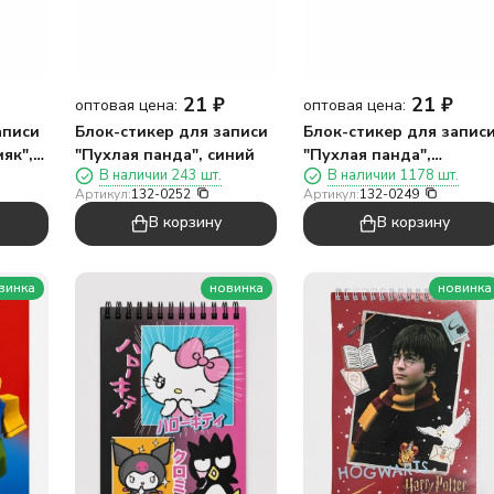
21
₽
21
₽
оптовая цена:
оптовая цена:
аписи
Блок-стикер для записи
Блок-стикер для запис
як",
"Пухлая панда", синий
"Пухлая панда",
В наличии 243 шт.
В наличии 1178 шт.
фиолетовый
Артикул:
132-0252
Артикул:
132-0249
В корзину
В корзину
винка
новинка
новинка