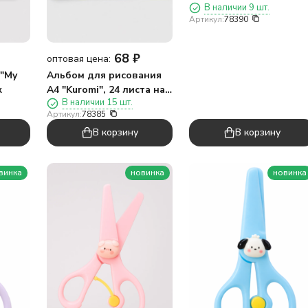
В наличии 9 шт.
на скрепке, обложка 19
Артикул:
78390
гр/м2, блок офсет 100г/
м2
68
₽
оптовая цена:
 "My
Альбом для рисования
к
А4 "Kuromi", 24 листа на
В наличии 15 шт.
скрепке, обложка 190г/
Артикул:
78385
м2, блок офсет 100г/м2
В корзину
В корзину
винка
новинка
новинка