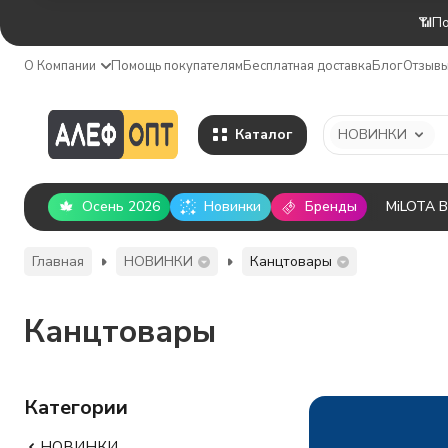
📶По
О Компании
Помощь покупателям
Бесплатная доставка
Блог
Отзыв
Каталог
НОВИНКИ
Осень 2026
Новинки
Бренды
MiLOTA 
Главная
НОВИНКИ
Канцтовары
Канцтовары
Категории
НОВИНКИ