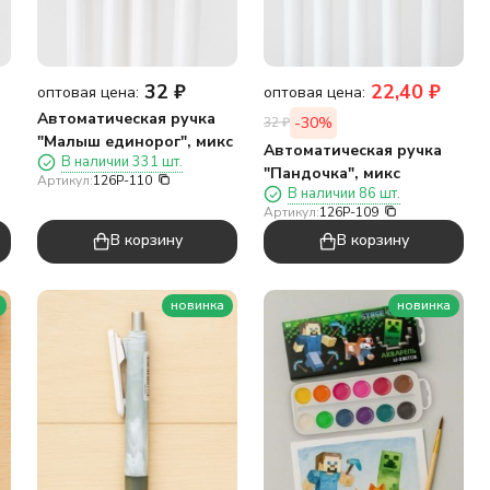
32
₽
22,40
₽
оптовая цена:
оптовая цена:
Автоматическая ручка
-30%
32
₽
"Малыш единорог", микс
Автоматическая ручка
В наличии 331 шт.
"Пандочка", микс
Артикул:
126P-110
В наличии 86 шт.
Артикул:
126P-109
В корзину
В корзину
новинка
новинка