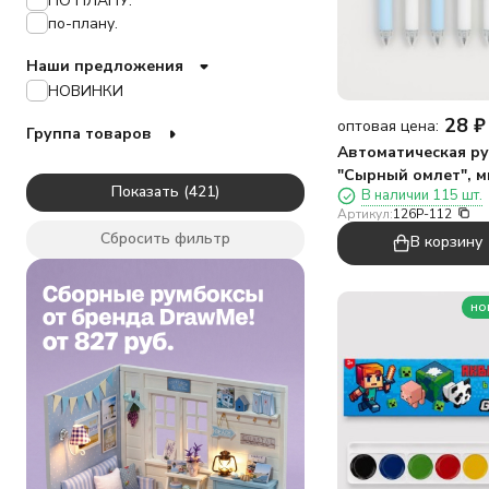
ПО ПЛАНУ.
Дрим
по-плану.
Еда
Единорог
Наши предложения
Зайчик
НОВИНКИ
Звёзды
28
₽
оптовая цена:
Искусство
Группа товаров
Капибара
Автоматическая ру
Корова
"Сырный омлет", м
Показать
В наличии 115 шт.
Космос
Артикул:
126P-112
Кот
Сбросить фильтр
В корзину
Курица
Лама
Лапка
но
Ленивец
Лето
Лиса
Любовь
Лягушка
Мишка
Монстры
Море