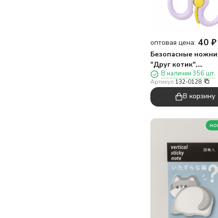
Чебурашка
день Рождения
птицы
40
₽
оптовая цена:
Безопасные ножн
"Друг котик",
В наличии 356 шт.
фиолетовые
Артикул:
132-0128
В корзину
но