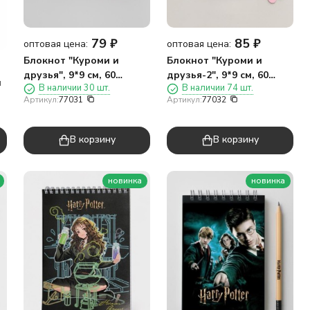
79
₽
85
₽
оптовая цена:
оптовая цена:
Блокнот "Куроми и
Блокнот "Куроми и
друзья", 9*9 см, 60
друзья-2", 9*9 см, 60
и
В наличии 30 шт.
В наличии 74 шт.
листов
листов
Артикул:
77031
Артикул:
77032
В корзину
В корзину
новинка
новинка