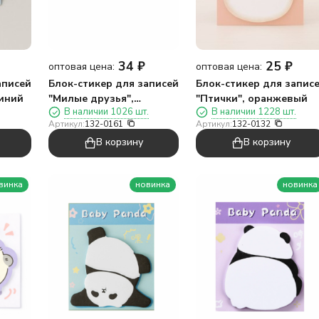
34
₽
25
₽
оптовая цена:
оптовая цена:
аписей
Блок-стикер для записей
Блок-стикер для запис
синий
"Милые друзья",
"Птички", оранжевый
В наличии 1026 шт.
В наличии 1228 шт.
зеленый
Артикул:
132-0161
Артикул:
132-0132
В корзину
В корзину
винка
новинка
новинка