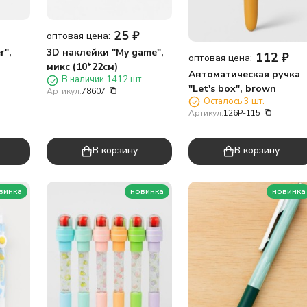
25
₽
оптовая цена:
r",
3D наклейки "My game",
112
₽
оптовая цена:
микс (10*22см)
Автоматическая ручка
В наличии 1412 шт.
"Let's box", brown
Артикул:
78607
Осталось 3 шт.
Артикул:
126P-115
В корзину
В корзину
винка
новинка
новинка