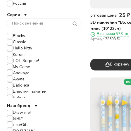
Россия
25
₽
Серия
оптовая цена:
3D наклейки "Bloxe
микс (10*22см)
В наличии 576 шт.
Blocks
Артикул:
78608
Classic
Hello Kitty
Kuromi
L.O.L Surprise!
В корзину
My Game
Авокадо
Акула
но
Бабочка
Блёстки, пайетки
Бобёр
Влад А4
Наш бренд
Гарри Поттер
Draw me!
Города
GIRLY
Гусь
iLikeGift
Динозавр