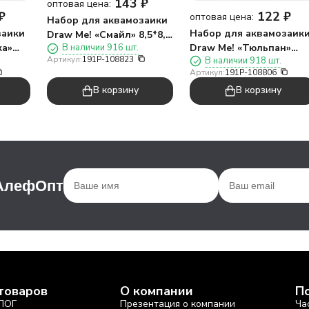
143
₽
оптовая цена:
₽
122
₽
оптовая цена:
Набор для аквамозаики
заики
Набор для аквамозаик
Draw Me! «Смайл» 8,5*8,5
ка»
Draw Me! «Тюльпан»
В наличии 916 шт.
см.
Артикул:
191P-108823
В наличии 918 шт.
8,5*8,5 см.
Артикул:
191P-108806
В корзину
В корзину
 АлефОпт
товаров
О компании
П
ЛОГ
Презентация о компании
Ча