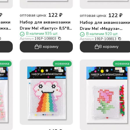
₽
122
₽
122
₽
оптовая цена:
оптовая цена:
заики
Набор для аквамозаики
Набор для аквамозаик
ожка»
Draw Me! «Кактус» 8,5*8,5
Draw Me! «Медуза»
В наличии 935 шт.
В наличии 920 шт.
см.
8,5*8,5 см.
Артикул:
191P-108803
Артикул:
191P-108813
В корзину
В корзину
винка
новинка
новинка