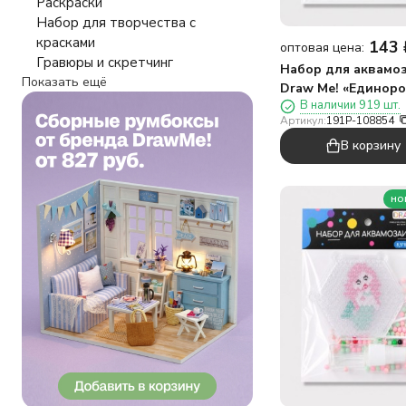
Раскраски
Набор для творчества с
красками
143
оптовая цена:
Гравюры и скретчинг
Набор для аквамо
Показать ещё
Draw Me! «Единор
В наличии 919 шт.
8,5*8,5 см.
Артикул:
191P-108854
В корзину
но