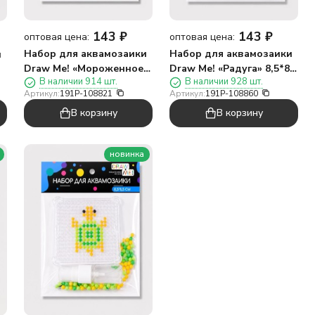
143
₽
143
₽
оптовая цена:
оптовая цена:
Набор для аквамозаики
Набор для аквамозаики
и
Draw Me! «Мороженное»
Draw Me! «Радуга» 8,5*8,5
В наличии 914 шт.
В наличии 928 шт.
8,5*8,5 см.
см.
Артикул:
191P-108821
Артикул:
191P-108860
В корзину
В корзину
новинка