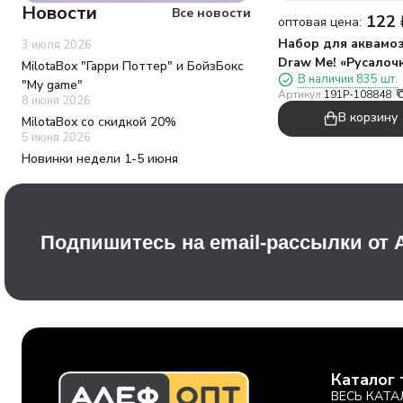
Новости
Все новости
122
оптовая цена:
Набор для аквамо
3 июля 2026
Draw Me! «Русалоч
MilotaBox "Гарри Поттер" и БойзБокс
В наличии 835 шт.
8,5*8,5 см.
"My game"
Артикул:
191P-108848
8 июня 2026
В корзину
MilotaBox со скидкой 20%
5 июня 2026
Новинки недели 1-5 июня
Подпишитесь на email-рассылки от
Каталог 
ВЕСЬ КАТА