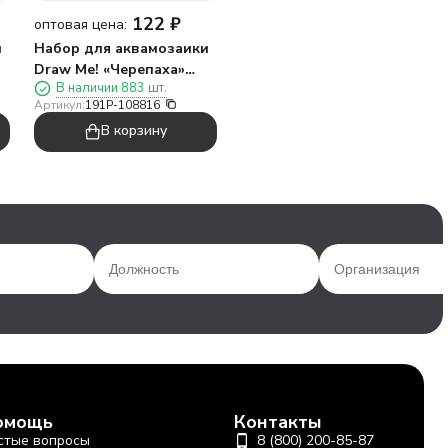
122
₽
оптовая цена:
и
Набор для аквамозаики
Draw Me! «Черепаха»
В наличии 883 шт.
8,5*8,5 см.
Артикул:
191P-108816
В корзину
омощь
Контакты
стые вопросы
8 (800) 200-85-87