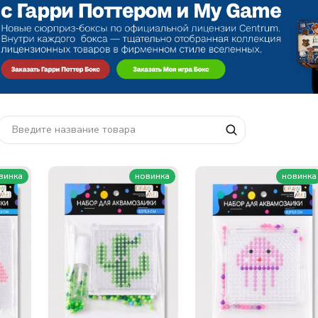
винка
новинка
новинка