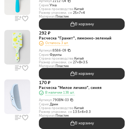
Артикул:
2212-04
Серия:
Утка
Страна производства:
Китай
Размер упаковки, см:
25×7×4
Материал:
Пластик
В корзину
292
₽
Расческа "Гранит", лимонно-зеленый
Осталось 3 шт.
Артикул:
8586-09
Серия:
Фрукты
Страна производства:
Китай
Размер упаковки, см:
27×8×3.5
Материал:
Пластик
В корзину
170
₽
Расческа "Милое личико", синяя
В наличии 138 шт.
Артикул:
790BN-03
Серия:
Дрим
Страна производства:
Китай
Размер упаковки, см:
13.5×6×0.3
Материал:
Пластик
В корзину