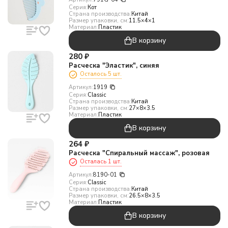
Серия:
Кот
Страна производства:
Китай
Размер упаковки, см:
11.5×4×1
Материал:
Пластик
В корзину
280
₽
Расческа "Эластик", синяя
Осталось 5 шт.
Артикул:
1919
Серия:
Classic
Страна производства:
Китай
Размер упаковки, см:
27×8×3.5
Материал:
Пластик
В корзину
264
₽
Расческа "Спиральный массаж", розовая
Осталась 1 шт.
Артикул:
8190-01
Серия:
Classic
Страна производства:
Китай
Размер упаковки, см:
26.5×8×3.5
Материал:
Пластик
В корзину