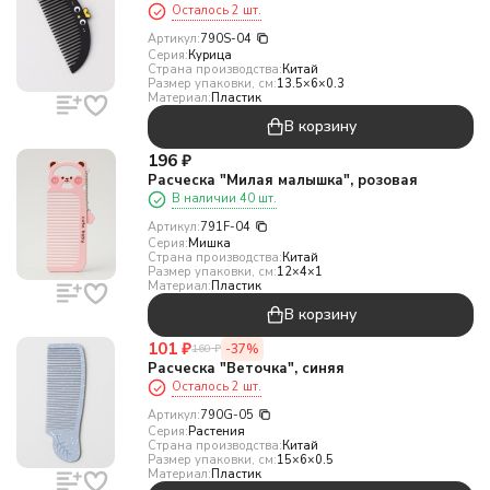
Осталось 2 шт.
Артикул:
790S-04
Серия:
Курица
Страна производства:
Китай
Размер упаковки, см:
13.5×6×0.3
Материал:
Пластик
В корзину
196
₽
Расческа "Милая малышка", розовая
В наличии 40 шт.
Артикул:
791F-04
Серия:
Мишка
Страна производства:
Китай
Размер упаковки, см:
12×4×1
Материал:
Пластик
В корзину
101
₽
-37%
160
₽
Расческа "Веточка", синяя
Осталось 2 шт.
Артикул:
790G-05
Серия:
Растения
Страна производства:
Китай
Размер упаковки, см:
15×6×0.5
Материал:
Пластик