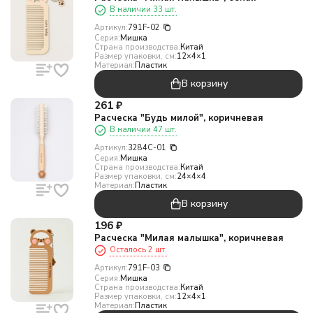
В наличии 33 шт.
Артикул:
791F-02
Серия:
Мишка
Страна производства:
Китай
Размер упаковки, см:
12×4×1
Материал:
Пластик
В корзину
261
₽
Расческа "Будь милой", коричневая
В наличии 47 шт.
Артикул:
3284C-01
Серия:
Мишка
Страна производства:
Китай
Размер упаковки, см:
24×4×4
Материал:
Пластик
В корзину
196
₽
Расческа "Милая малышка", коричневая
Осталось 2 шт.
Артикул:
791F-03
Серия:
Мишка
Страна производства:
Китай
Размер упаковки, см:
12×4×1
Материал:
Пластик