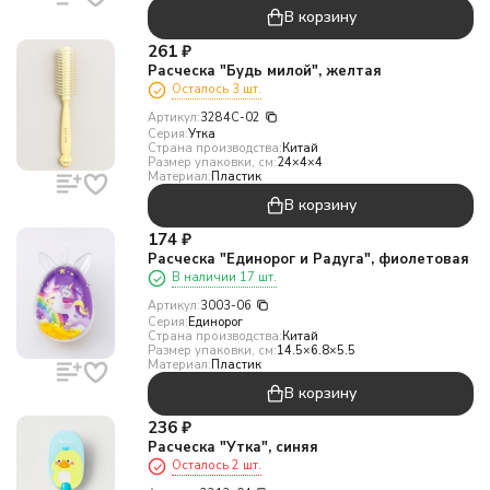
В корзину
261
₽
Расческа "Будь милой", желтая
Осталось 3 шт.
Артикул:
3284C-02
Серия:
Утка
Страна производства:
Китай
Размер упаковки, см:
24×4×4
Материал:
Пластик
В корзину
174
₽
Расческа "Единорог и Радуга", фиолетовая
В наличии 17 шт.
Артикул:
3003-06
Серия:
Единорог
Страна производства:
Китай
Размер упаковки, см:
14.5×6.8×5.5
Материал:
Пластик
В корзину
236
₽
Расческа "Утка", синяя
Осталось 2 шт.