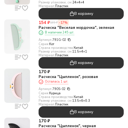
Размер упаковки, см:
24×4×4
Материал:
Пластик
В корзину
154
₽
-17%
185
₽
Расческа "Веселая мордочка", зеленая
В наличии 245 шт.
Артикул:
791G-02
Серия:
Кот
Страна производства:
Китай
Размер упаковки, см:
11.5×4×1
Материал:
Пластик
В корзину
170
₽
Расческа "Цыпленок", розовая
Осталась 1 шт.
Артикул:
790S-02
Серия:
Курица
Страна производства:
Китай
Размер упаковки, см:
13.5×6×0.3
Материал:
Пластик
В корзину
170
₽
Расческа "Цыпленок", черная