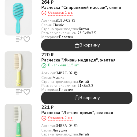
264
₽
Расческа "Спиральный массаж", синяя
Осталась 1 шт.
Артикул:
8190-03
Серия:
Classic
Страна производства:
Китай
Размер упаковки, см:
26.5×8×3.5
Материал:
Пластик
В корзину
220
₽
Расческа "Жизнь медведя", желтая
В наличии 115 шт.
Артикул:
3487C-02
Серия:
Мишка
Страна производства:
Китай
Размер упаковки, см:
21×5×2.2
Материал:
Пластик
В корзину
221
₽
Расческа "Летнее время", зеленая
Осталось 2 шт.
Артикул:
3487A-04
Серия:
Лягушка
Страна производства:
Китай