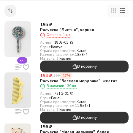
195
₽
Расческа "Листья", черная
Осталась 1 шт.
Артикул:
1808-01
Серия:
Кактус
Страна производства:
Китай
Размер упаковки, см:
18×8×4
Материал:
Пластик
хит
В корзину
154
₽
-17%
185
₽
Расческа "Веселая мордочка", желтая
В наличии 130 шт.
Артикул:
791G-01
Серия:
Банан
Страна производства:
Китай
Размер упаковки, см:
11.5×4×1
Материал:
Пластик
В корзину
196
₽
Расческа "Милая малышка", белая