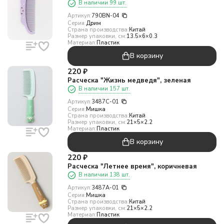
В наличии 99 шт.
Артикул:
790BN-04
Серия:
Дрим
Страна производства:
Китай
Размер упаковки, см:
13.5×6×0.3
Материал:
Пластик
В корзину
220
₽
Расческа "Жизнь медведя", зеленая
В наличии 157 шт.
Артикул:
3487C-01
Серия:
Мишка
Страна производства:
Китай
Размер упаковки, см:
21×5×2.2
Материал:
Пластик
В корзину
220
₽
Расческа "Летнее время", коричневая
В наличии 138 шт.
Артикул:
3487A-01
Серия:
Мишка
Страна производства:
Китай
Размер упаковки, см:
21×5×2.2
Материал:
Пластик