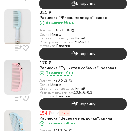
В корзину
221
₽
Расческа "Жизнь медведя", синяя
В наличии 55 шт.
Артикул:
3487C-04
Серия:
Мишка
Страна производства:
Китай
Размер упаковки, см:
21×5×2.2
Материал:
Пластик
В корзину
170
₽
Расческа "Пушистая собачка", розовая
В наличии 10 шт.
Артикул:
790R-02
Серия:
Мишка
Страна производства:
Китай
Размер упаковки, см:
13.5×6×0.3
Материал:
Пластик
В корзину
154
₽
-17%
185
₽
Расческа "Веселая мордочка", синяя
В наличии 240 шт.
Артикул:
791G-04