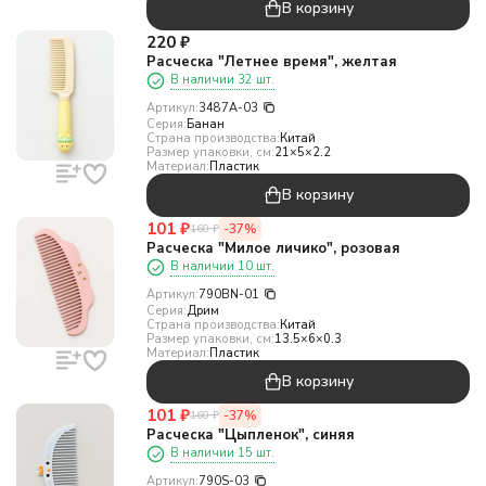
В корзину
220
₽
Расческа "Летнее время", желтая
В наличии 32 шт.
Артикул:
3487A-03
Серия:
Банан
Страна производства:
Китай
Размер упаковки, см:
21×5×2.2
Материал:
Пластик
В корзину
101
₽
-37%
160
₽
Расческа "Милое личико", розовая
В наличии 10 шт.
Артикул:
790BN-01
Серия:
Дрим
Страна производства:
Китай
Размер упаковки, см:
13.5×6×0.3
Материал:
Пластик
В корзину
101
₽
-37%
160
₽
Расческа "Цыпленок", синяя
В наличии 15 шт.
Артикул:
790S-03