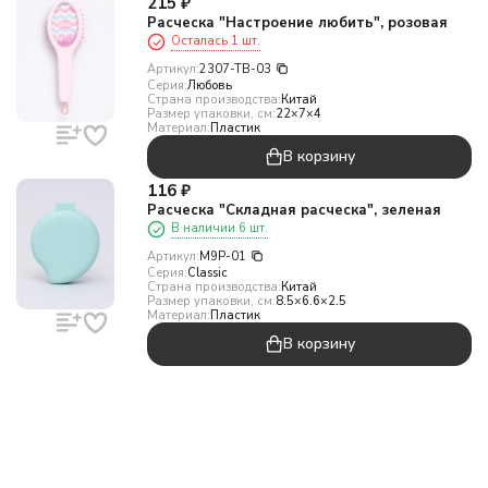
215
₽
Расческа "Настроение любить", розовая
Осталась 1 шт.
Артикул:
2307-TB-03
Серия:
Любовь
Страна производства:
Китай
Размер упаковки, см:
22×7×4
Материал:
Пластик
В корзину
116
₽
Расческа "Складная расческа", зеленая
В наличии 6 шт.
Артикул:
M9P-01
Серия:
Classic
Страна производства:
Китай
Размер упаковки, см:
8.5×6.6×2.5
Материал:
Пластик
В корзину