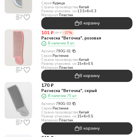
Серия:
Курица
Страна производства:
Китай
Размер упаковки, см:
13.5×6×0.3
Материал:
Пластик
В корзину
101
₽
-37%
160
₽
Расческа "Веточка", розовая
В наличии 9 шт.
Артикул:
790G-01
Серия:
Растения
Страна производства:
Китай
Размер упаковки, см:
15×6×0.5
Материал:
Пластик
В корзину
170
₽
Расческа "Веточка", серый
В наличии 75 шт.
Артикул:
790G-03
Серия:
Растения
Страна производства:
Китай
Размер упаковки, см:
15×6×0.5
Материал:
Пластик
В корзину