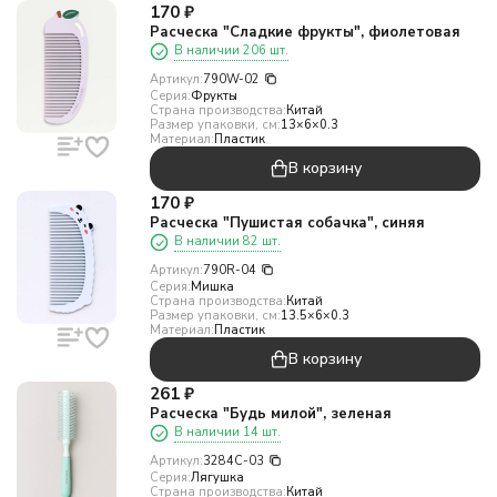
170
₽
Расческа "Сладкие фрукты", фиолетовая
В наличии 206 шт.
Артикул:
790W-02
Серия:
Фрукты
Страна производства:
Китай
Размер упаковки, см:
13×6×0.3
Материал:
Пластик
В корзину
170
₽
Расческа "Пушистая собачка", синяя
В наличии 82 шт.
Артикул:
790R-04
Серия:
Мишка
Страна производства:
Китай
Размер упаковки, см:
13.5×6×0.3
Материал:
Пластик
В корзину
261
₽
Расческа "Будь милой", зеленая
В наличии 14 шт.
Артикул:
3284C-03
Серия:
Лягушка
Страна производства:
Китай