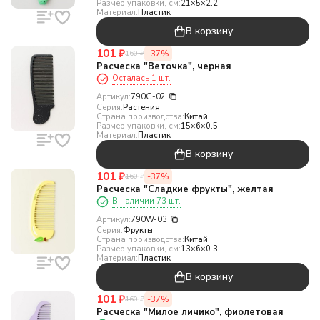
Размер упаковки, см:
21×5×2.2
Материал:
Пластик
В корзину
101
₽
-37%
160
₽
Расческа "Веточка", черная
Осталась 1 шт.
Артикул:
790G-02
Серия:
Растения
Страна производства:
Китай
Размер упаковки, см:
15×6×0.5
Материал:
Пластик
В корзину
101
₽
-37%
160
₽
Расческа "Сладкие фрукты", желтая
В наличии 73 шт.
Артикул:
790W-03
Серия:
Фрукты
Страна производства:
Китай
Размер упаковки, см:
13×6×0.3
Материал:
Пластик
В корзину
101
₽
-37%
160
₽
Расческа "Милое личико", фиолетовая