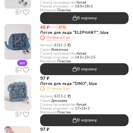
Страна производства:
Китай
Размер упаковки, см:
18.5×18×3
Материал:
Пластик
В корзину
48
₽
-47%
91
₽
Лоток для льда "ELEPHANT", blue
Осталась 1 шт.
Артикул:
6312-2
Серия:
Животные
Страна производства:
Китай
Размер упаковки, см:
14.5×23×2.5
Материал:
Пластик
хит
В корзину
97
₽
Лоток для льда "DINO", blue
Осталось 5 шт.
Артикул:
6313-2
Серия:
Динозавр
Страна производства:
Китай
Размер упаковки, см:
17×16×2
Материал:
Пластик
В корзину
97
₽