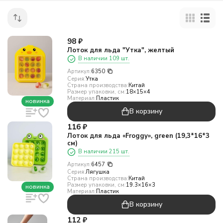
98
₽
Лоток для льда "Утка", желтый
В наличии 109 шт.
Артикул:
6350
Серия:
Утка
Страна производства:
Китай
Размер упаковки, см:
18×15×4
Материал:
Пластик
новинка
В корзину
116
₽
Лоток для льда «Froggy», green (19,3*16*3
см)
В наличии 215 шт.
Артикул:
6457
Серия:
Лягушка
Страна производства:
Китай
Размер упаковки, см:
19.3×16×3
новинка
Материал:
Пластик
В корзину
112
₽