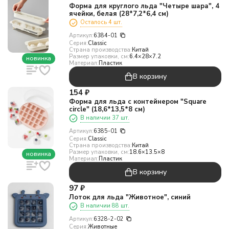
Форма для круглого льда "Четыре шара", 4
ячейки, белая (28*7,2*6,4 см)
Осталось 4 шт.
Артикул:
6384-01
Серия:
Classic
Страна производства:
Китай
Размер упаковки, см:
6.4×28×7.2
новинка
Материал:
Пластик
В корзину
154
₽
Форма для льда с контейнером "Square
circle" (18,6*13,5*8 см)
В наличии 37 шт.
Артикул:
6385-01
Серия:
Classic
Страна производства:
Китай
Размер упаковки, см:
18.6×13.5×8
новинка
Материал:
Пластик
В корзину
97
₽
Лоток для льда "Животное", синий
В наличии 88 шт.
Артикул:
6328-2-02
Серия:
Животные