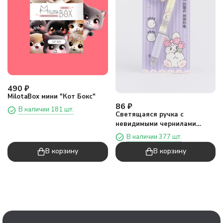
490
₽
MilotaBox мини "Кот Бокс"
86
₽
В наличии 181 шт.
Светящаяся ручка с
невидимыми чернилами
"Фиолетовый зайчик из
В наличии 377 шт.
ваты", микс
В корзину
В корзину