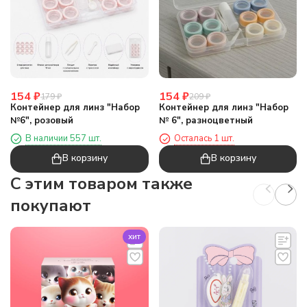
154
₽
154
₽
179
₽
209
₽
Контейнер для линз "Набор
Контейнер для линз "Набор
№6", розовый
№ 6", разноцветный
В наличии 557 шт.
Осталась 1 шт.
В корзину
В корзину
C этим товаром также
покупают
хит