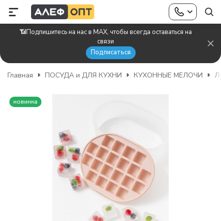
📶Подпишитесь на нас в MAX, чтобы всегда оставаться на
связи
Подписаться
Главная
ПОСУДА и ДЛЯ КУХНИ
КУХОННЫЕ МЕЛОЧИ
Л
новинка