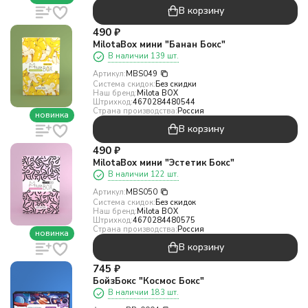
В корзину
490
₽
MilotaBox мини "Банан Бокс"
В наличии 139 шт.
Артикул:
MBS049
Система скидок:
Без скидки
Наш бренд:
Milota BOX
Штрихкод:
4670284480544
Страна производства:
Россия
новинка
В корзину
490
₽
MilotaBox мини "Эстетик Бокс"
В наличии 122 шт.
Артикул:
MBS050
Система скидок:
Без скидок
Наш бренд:
Milota BOX
Штрихкод:
4670284480575
Страна производства:
Россия
новинка
В корзину
745
₽
БойзБокс "Космос Бокс"
В наличии 183 шт.