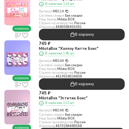
В наличии 114 шт.
Артикул:
MB114
Система скидок:
Без скидки
Наш бренд:
Milota BOX
Страна производства:
Россия
Штрихкод:
4680086455091
новинка
В корзину
745
₽
MilotaBox "Хэллоу Китти Бокс"
В наличии 138 шт.
Артикул:
MB144
Система скидок:
Без скидки
Наш бренд:
Milota BOX
Страна производства:
Россия
Штрихкод:
4610558024838
новинка
В корзину
745
₽
MilotaBox "Эстетик Бокс"
В наличии 110 шт.
Артикул:
MB146
Система скидок:
Без скидок
Наш бренд:
Milota BOX
Страна производства:
Россия
Штрихкод:
4670284480568
новинка