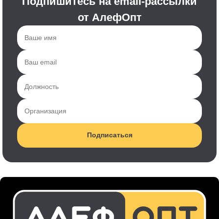
Подпишитесь на email-рассылки
от АлефОпт
Подписаться