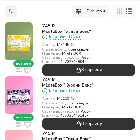
Фильтры
745
₽
MilotaBox "Банан Бокс"
В наличии 191 шт.
Артикул:
MB145
Система скидок:
Без скидки
Наш бренд:
Milota BOX
Страна производства:
Россия
Штрихкод:
4670284480490
новинка
В корзину
745
₽
MilotaBox "Куроми Бокс"
В наличии 166 шт.
Артикул:
MB139
Система скидок:
Без скидки
Наш бренд:
Milota BOX
Страна производства:
Россия
Штрихкод:
4670284451407
новинка
В корзину
745
₽
MilotaBox "Тренд Бокс"