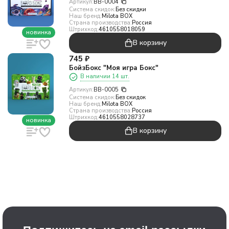
Артикул:
BB-0004
Система скидок:
Без скидки
Наш бренд:
Milota BOX
Страна производства:
Россия
Штрихкод:
4610558018059
новинка
В корзину
745
₽
БойзБокс "Моя игра Бокс"
В наличии 14 шт.
Артикул:
BB-0005
Система скидок:
Без скидок
Наш бренд:
Milota BOX
Страна производства:
Россия
Штрихкод:
4610558028737
новинка
В корзину