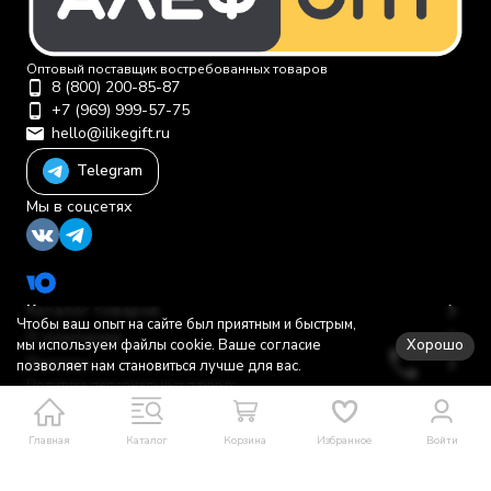
Оптовый поставщик востребованных товаров
8 (800) 200-85-87
+7 (969) 999-57-75
hello@ilikegift.ru
Telegram
Мы в соцсетях
Каталог товаров
Чтобы ваш опыт на сайте был приятным и быстрым,
О компании
Хорошо
мы используем файлы cookie. Ваше согласие
Помощь
позволяет нам становиться лучше для вас.
Политика персональных данных
© 2012-2026 ООО "Первая торговая компания"
Главная
Каталог
Корзина
Избранное
Войти