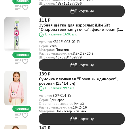
новинка
Штрихкод:
4897121577056
В корзину
111
₽
Зубная щётка для взрослых iLikeGift
"Очаровательная уточка", фиолетовая (19
см)
В наличии 1690 шт.
Артикул:
K311E-003-02
Серия:
Утка
Материал:
Пластик
Размер упаковки, см:
3.5×2.5×20.5
новинка
Штрихкод:
4670284459779
В корзину
139
₽
Сумочка плюшевая "Розовый единорог",
розовая (13*14 см)
В наличии 997 шт.
Артикул:
80P-014
Серия:
Единорог
Страна производства:
Китай
Размер упаковки, см:
16×2×16
новинка
Материал:
Полиэстер, иск. мех.
В корзину
142
₽