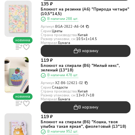
135
₽
Блокнот на резинке (А6) "Природа четыре"
(10,5*14,5)
В наличии 288 шт.
Артикул:
BGA-2822-A6-04
Серия:
Цветы
Страна производства:
Китай
Размер упаковки, см:
10.5×1×14.5
новинка
Материал:
Бумага
В корзину
119
₽
Блокнот на спирали (B6) "Милый кекс",
зеленый (13*18)
В наличии 478 шт.
Артикул:
XZ-B6-12621-02
Серия:
Сладости
Страна производства:
Китай
Размер упаковки, см:
13×0.7×18
новинка
Материал:
Бумага
В корзину
119
₽
Блокнот на спирали (B6) "Кошка, твоя
улыбка такая яркая", фиолетовый (13*18)
В наличии 952 шт.