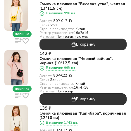
Сумочка плюшевая "Веселая утка", желтая
(13*11,5 см)
В наличии 996 шт.
Артикул:
80P-017
Серия:
Утка
Страна производства:
Китай
Размер упаковки, см:
16×2×16
новинка
Материал:
Полиэстер, иск. мех.
В корзину
142
₽
Сумочка плюшевая "Черный зайчик",
черная (10*12,5 cm)
В наличии 998 шт.
Артикул:
80P-022
Серия:
Зайчик
Страна производства:
Китай
Размер упаковки, см:
16×4×16
новинка
Материал:
Полиэстер
В корзину
139
₽
Сумочка плюшевая "Капибара", коричневая
(12*10 см)
В наличии 1743 шт.
Артикул:
80P-032