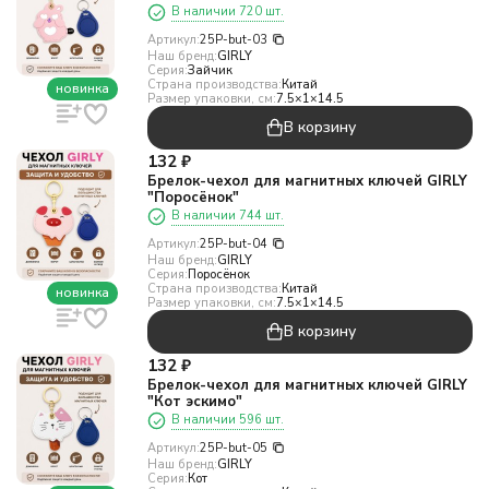
В наличии 720 шт.
Артикул:
25P-but-03
Наш бренд:
GIRLY
Серия:
Зайчик
Страна производства:
Китай
новинка
Размер упаковки, см:
7.5×1×14.5
В корзину
132
₽
Брелок-чехол для магнитных ключей GIRLY
"Поросёнок"
В наличии 744 шт.
Артикул:
25P-but-04
Наш бренд:
GIRLY
Серия:
Поросёнок
Страна производства:
Китай
новинка
Размер упаковки, см:
7.5×1×14.5
В корзину
132
₽
Брелок-чехол для магнитных ключей GIRLY
"Кот эскимо"
В наличии 596 шт.
Артикул:
25P-but-05
Наш бренд:
GIRLY
Серия:
Кот