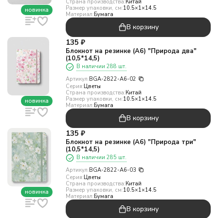
Страна производства:
Китай
Размер упаковки, см:
10.5×1×14.5
новинка
Материал:
Бумага
В корзину
135
₽
Блокнот на резинке (А6) "Природа два"
(10,5*14,5)
В наличии 288 шт.
Артикул:
BGA-2822-A6-02
Серия:
Цветы
Страна производства:
Китай
Размер упаковки, см:
10.5×1×14.5
новинка
Материал:
Бумага
В корзину
135
₽
Блокнот на резинке (А6) "Природа три"
(10,5*14,5)
В наличии 285 шт.
Артикул:
BGA-2822-A6-03
Серия:
Цветы
Страна производства:
Китай
Размер упаковки, см:
10.5×1×14.5
новинка
Материал:
Бумага
В корзину