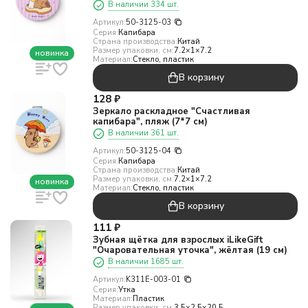
В наличии 334 шт.
Артикул:
50-3125-03
Серия:
Капибара
Страна производства:
Китай
Размер упаковки, см:
7.2×1×7.2
новинка
Материал:
Стекло, пластик
В корзину
128
₽
Зеркало раскладное "Счастливая
капибара", пляж (7*7 см)
В наличии 361 шт.
Артикул:
50-3125-04
Серия:
Капибара
Страна производства:
Китай
Размер упаковки, см:
7.2×1×7.2
новинка
Материал:
Стекло, пластик
В корзину
111
₽
Зубная щётка для взрослых iLikeGift
"Очаровательная уточка", жёлтая (19 см)
В наличии 1685 шт.
Артикул:
K311E-003-01
Серия:
Утка
Материал:
Пластик
Размер упаковки, см:
3.5×2.5×20.5