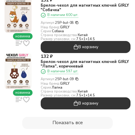
132
₽
Брелок-чехол для магнитных ключей GIRLY
"Собачка"
В наличии 600 шт.
Артикул:
25P-but-08
Наш бренд:
GIRLY
Серия:
Собака
Страна производства:
Китай
новинка
Размер упаковки, см:
7.5×1×14.5
В корзину
132
₽
Брелок-чехол для магнитных ключей GIRLY
"Лапка", коричневый
В наличии 597 шт.
Артикул:
25P-but-09
Наш бренд:
GIRLY
Серия:
Лапка
Страна производства:
Китай
новинка
Размер упаковки, см:
7.5×1×14.5
В корзину
Показать все