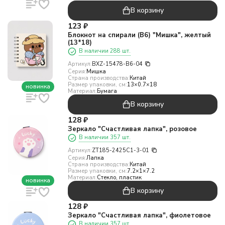
В корзину
123
₽
Блокнот на спирали (В6) "Мишка", желтый
(13*18)
В наличии 288 шт.
Артикул:
BXZ-15478-B6-04
Серия:
Мишка
Страна производства:
Китай
Размер упаковки, см:
13×0.7×18
новинка
Материал:
Бумага
В корзину
128
₽
Зеркало "Счастливая лапка", розовое
В наличии 357 шт.
Артикул:
ZT185-2425C1-3-01
Серия:
Лапка
Страна производства:
Китай
Размер упаковки, см:
7.2×1×7.2
Материал:
Стекло, пластик
новинка
В корзину
128
₽
Зеркало "Счастливая лапка", фиолетовое
В наличии 357 шт.