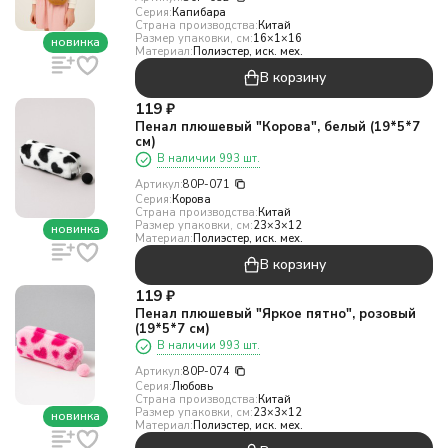
Серия:
Капибара
Страна производства:
Китай
Размер упаковки, см:
16×1×16
новинка
Материал:
Полиэстер, иск. мех.
В корзину
119
₽
Пенал плюшевый "Корова", белый (19*5*7
см)
В наличии 993 шт.
Артикул:
80P-071
Серия:
Корова
Страна производства:
Китай
Размер упаковки, см:
23×3×12
новинка
Материал:
Полиэстер, иск. мех.
В корзину
119
₽
Пенал плюшевый "Яркое пятно", розовый
(19*5*7 см)
В наличии 993 шт.
Артикул:
80P-074
Серия:
Любовь
Страна производства:
Китай
Размер упаковки, см:
23×3×12
новинка
Материал:
Полиэстер, иск. мех.