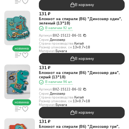
В корзину
131
₽
Блокнот на спирали (B6) "Динозавр один",
зеленый (13*18)
В наличии 92 шт.
Артикул:
BXZ-15122-B6-01
Серия:
Динозавр
Страна производства:
Китай
Размер упаковки, см:
13×0.7×18
новинка
Материал:
Бумага
В корзину
131
₽
Блокнот на спирали (B6) "Динозавр два",
серый (13*18)
В наличии 96 шт.
Артикул:
BXZ-15122-B6-02
Серия:
Динозавр
Страна производства:
Китай
Размер упаковки, см:
13×0.7×18
новинка
Материал:
Бумага
В корзину
131
₽
Блокнот на спирали (B6) "Динозавр три",