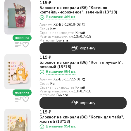
119
₽
Блокнот на спирали (B6) "Котенок
коктейль-мороженое", зеленый (13*18)
В наличии 469 шт.
Артикул:
XZ-B6-12619-03
Серия:
Кот
Страна производства:
Китай
Размер упаковки, см:
13×0.7×18
новинка
Материал:
Бумага
В корзину
119
₽
Блокнот на спирали (B6) "Кот ты лучший",
розовый (13*18)
В наличии 954 шт.
Артикул:
XZ-B6-11722-01
Серия:
Кот
Страна производства:
Китай
Размер упаковки, см:
13×0.7×18
новинка
Материал:
Бумага
В корзину
119
₽
Блокнот на спирали (B6) "Котик для тебя",
желтый (13*18)
В наличии 954 шт.