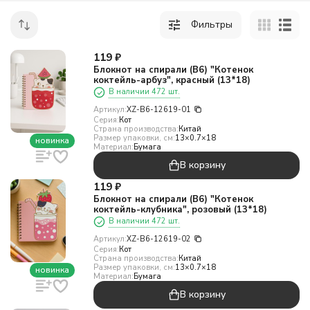
Фильтры
119
₽
Блокнот на спирали (B6) "Котенок
коктейль-арбуз", красный (13*18)
В наличии 472 шт.
Артикул:
XZ-B6-12619-01
Серия:
Кот
Страна производства:
Китай
Размер упаковки, см:
13×0.7×18
новинка
Материал:
Бумага
В корзину
119
₽
Блокнот на спирали (B6) "Котенок
коктейль-клубника", розовый (13*18)
В наличии 472 шт.
Артикул:
XZ-B6-12619-02
Серия:
Кот
Страна производства:
Китай
Размер упаковки, см:
13×0.7×18
новинка
Материал:
Бумага
В корзину