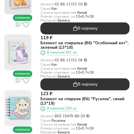
Артикул:
XZ-B6-11722-03
Серия:
Кот
Страна производства:
Китай
Размер упаковки, см:
13×0.7×18
новинка
Материал:
Бумага
В корзину
119
₽
Блокнот на спиральи (B6) "Особенный кот",
зеленый (13*18)
В наличии 951 шт.
Артикул:
XZ-B6-11722-04
Серия:
Кот
Страна производства:
Китай
Размер упаковки, см:
13×0.7×18
новинка
Материал:
Бумага
В корзину
123
₽
Блокнот на спирали (B6) "Русалка", синий
(13*18)
В наличии 286 шт.
Артикул:
BXZ-15478-B6-03
Серия:
Русалка
Страна производства:
Китай
Размер упаковки, см:
13×0.7×18
новинка
Материал:
Бумага