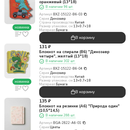
оранжевый (13*18)
В наличии 96 шт.
Артикул:
BXZ-15122-B6-03
Серия:
Динозавр
Страна производства:
Китай
Размер упаковки, см:
13×0.7×18
новинка
Материал:
Бумага
В корзину
131
₽
Блокнот на спирали (B6) "Динозавр
четыре", желтый (13*18)
В наличии 302 шт.
Артикул:
BXZ-15122-B6-04
Серия:
Динозавр
Страна производства:
Китай
Размер упаковки, см:
13×0.7×18
новинка
Материал:
Бумага
В корзину
135
₽
Блокнот на резинке (А6) "Природа один"
(10,5*14,5)
В наличии 288 шт.
Артикул:
BGA-2822-A6-01
Серия:
Цветы