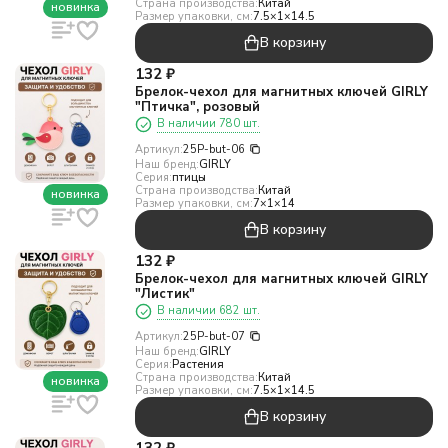
Страна производства:
Китай
новинка
Размер упаковки, см:
7.5×1×14.5
В корзину
132
₽
Брелок-чехол для магнитных ключей GIRLY
"Птичка", розовый
В наличии 780 шт.
Артикул:
25P-but-06
Наш бренд:
GIRLY
Серия:
птицы
Страна производства:
Китай
новинка
Размер упаковки, см:
7×1×14
В корзину
132
₽
Брелок-чехол для магнитных ключей GIRLY
"Листик"
В наличии 682 шт.
Артикул:
25P-but-07
Наш бренд:
GIRLY
Серия:
Растения
Страна производства:
Китай
новинка
Размер упаковки, см:
7.5×1×14.5
В корзину