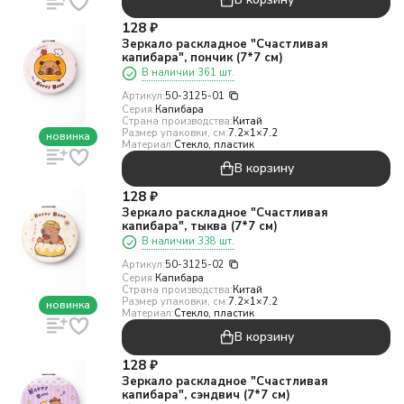
128
₽
Зеркало раскладное "Счастливая
капибара", пончик (7*7 см)
В наличии 361 шт.
Артикул:
50-3125-01
Серия:
Капибара
Страна производства:
Китай
Размер упаковки, см:
7.2×1×7.2
новинка
Материал:
Стекло, пластик
В корзину
128
₽
Зеркало раскладное "Счастливая
капибара", тыква (7*7 см)
В наличии 338 шт.
Артикул:
50-3125-02
Серия:
Капибара
Страна производства:
Китай
Размер упаковки, см:
7.2×1×7.2
новинка
Материал:
Стекло, пластик
В корзину
128
₽
Зеркало раскладное "Счастливая
капибара", сэндвич (7*7 см)