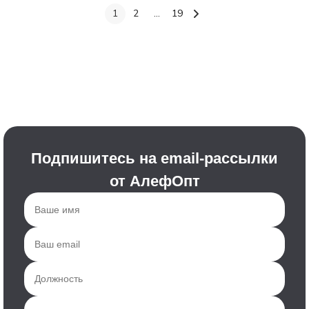
1
2
...
19
Подпишитесь на email-рассылки
от АлефОпт