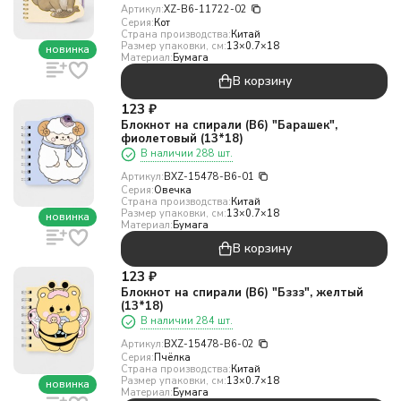
Артикул:
XZ-B6-11722-02
Серия:
Кот
Страна производства:
Китай
Размер упаковки, см:
13×0.7×18
новинка
Материал:
Бумага
В корзину
123
₽
Блокнот на спирали (B6) "Барашек",
фиолетовый (13*18)
В наличии 288 шт.
Артикул:
BXZ-15478-B6-01
Серия:
Овечка
Страна производства:
Китай
Размер упаковки, см:
13×0.7×18
новинка
Материал:
Бумага
В корзину
123
₽
Блокнот на спирали (B6) "Бззз", желтый
(13*18)
В наличии 284 шт.
Артикул:
BXZ-15478-B6-02
Серия:
Пчёлка
Страна производства:
Китай
Размер упаковки, см:
13×0.7×18
новинка
Материал:
Бумага