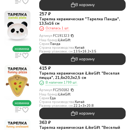
В корзину
257
₽
Тарелка керамическая "Тарелка Панды",
13,5х16 см
Осталась 1 шт.
Артикул:
FC191323
Наш бренд:
iLikeGift
Серия:
Панда
Страна производства:
Китай
новинка
Размер упаковки, см:
13.5×16.2×3.5
В корзину
415
₽
Тарелка керамическая iLikeGift "Веселая
пицца", 21,6х20,3х2,5 см
В наличии 1799 шт.
Артикул:
FC250182
Наш бренд:
iLikeGift
Серия:
Еда
Страна производства:
Китай
новинка
Размер упаковки, см:
22.1×3×20.8
В корзину
363
₽
Тарелка керамическая iLikeGift "Веселый