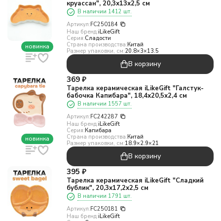
круассан", 20,3х13х2,5 см
В наличии 1412 шт.
Артикул:
FC250184
Наш бренд:
iLikeGift
Серия:
Сладости
Страна производства:
Китай
новинка
Размер упаковки, см:
20.8×3×13.5
В корзину
369
₽
Тарелка керамическая iLikeGift "Галстук-
бабочка Капибара", 18,4х20,5х2,4 см
В наличии 1557 шт.
Артикул:
FC242287
Наш бренд:
iLikeGift
Серия:
Капибара
Страна производства:
Китай
новинка
Размер упаковки, см:
18.9×2.9×21
В корзину
395
₽
Тарелка керамическая iLikeGift "Сладкий
бублик", 20,3х17,2х2,5 см
В наличии 1791 шт.
Артикул:
FC250181
Наш бренд:
iLikeGift