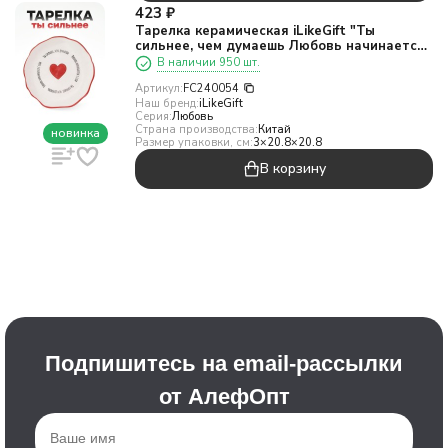
423
₽
Тарелка керамическая iLikeGift "Ты
сильнее, чем думаешь Любовь начинается
с себя"
В наличии 950 шт.
Артикул:
FC240054
Наш бренд:
iLikeGift
Серия:
Любовь
Страна производства:
Китай
новинка
Размер упаковки, см:
3×20.8×20.8
В корзину
Подпишитесь на email-рассылки
от АлефОпт