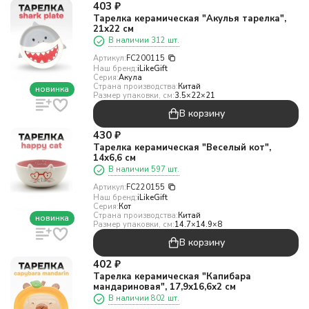
403
₽
Тарелка керамическая "Акулья тарелка",
21х22 см
В наличии 312 шт.
Артикул:
FC200115
Наш бренд:
iLikeGift
Серия:
Акула
Страна производства:
Китай
новинка
Размер упаковки, см:
3.5×22×21
В корзину
430
₽
Тарелка керамическая "Веселый кот",
14х6,6 см
В наличии 597 шт.
Артикул:
FC220155
Наш бренд:
iLikeGift
Серия:
Кот
Страна производства:
Китай
новинка
Размер упаковки, см:
14.7×14.9×8
В корзину
402
₽
Тарелка керамическая "Капибара
мандариновая", 17,9х16,6х2 см
В наличии 802 шт.