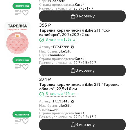
Серия:
Сладости
Страна производства:
Китай
новинка
Размер упаковки, см:
20.8×3×17.7
В корзину
395
₽
Тарелка керамическая iLikeGift "Сон
капибары", 20,2х20,2х2 см
В наличии 1562 шт.
Артикул:
FC242288
Наш бренд:
iLikeGift
Серия:
Капибара
Страна производства:
Китай
новинка
Размер упаковки, см:
20.7×2.5×20.7
В корзину
374
₽
Тарелка керамическая iLikeGift "Тарелка-
облако", 22,5х16 см
В наличии 479 шт.
Артикул:
FC191443
Наш бренд:
iLikeGift
Серия:
Дрим
Страна производства:
Китай
новинка
Размер упаковки, см:
22.5×3.3×16.2
В корзину