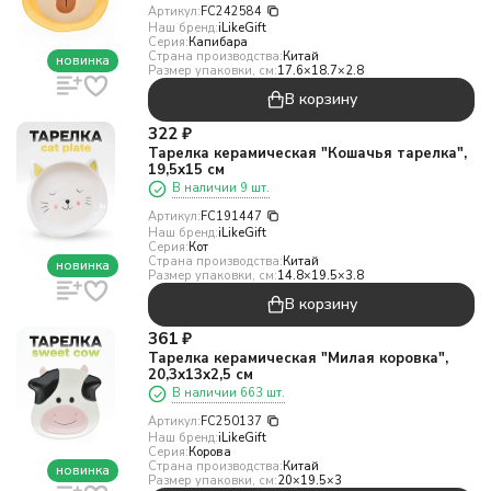
Артикул:
FC242584
Наш бренд:
iLikeGift
Серия:
Капибара
Страна производства:
Китай
новинка
Размер упаковки, см:
17.6×18.7×2.8
В корзину
322
₽
Тарелка керамическая "Кошачья тарелка",
19,5х15 см
В наличии 9 шт.
Артикул:
FC191447
Наш бренд:
iLikeGift
Серия:
Кот
Страна производства:
Китай
новинка
Размер упаковки, см:
14.8×19.5×3.8
В корзину
361
₽
Тарелка керамическая "Милая коровка",
20,3х13х2,5 см
В наличии 663 шт.
Артикул:
FC250137
Наш бренд:
iLikeGift
Серия:
Корова
Страна производства:
Китай
новинка
Размер упаковки, см:
20×19.5×3