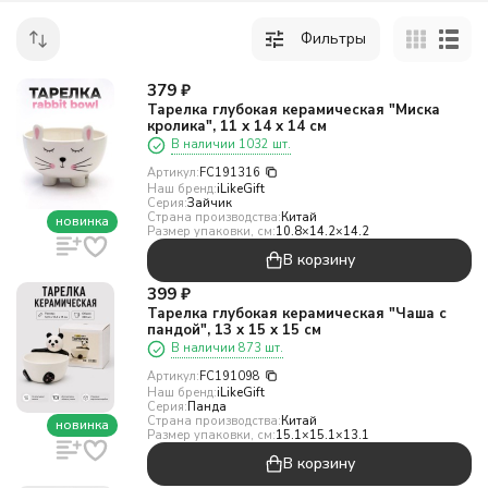
Фильтры
379
₽
Тарелка глубокая керамическая "Миска
кролика", 11 х 14 х 14 см
В наличии 1032 шт.
Артикул:
FC191316
Наш бренд:
iLikeGift
Серия:
Зайчик
Страна производства:
Китай
новинка
Размер упаковки, см:
10.8×14.2×14.2
В корзину
399
₽
Тарелка глубокая керамическая "Чаша с
пандой", 13 х 15 х 15 см
В наличии 873 шт.
Артикул:
FC191098
Наш бренд:
iLikeGift
Серия:
Панда
Страна производства:
Китай
новинка
Размер упаковки, см:
15.1×15.1×13.1
В корзину