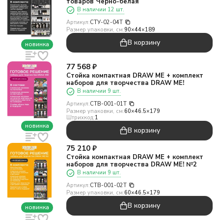
товаров Черно-белая
В наличии 12 шт.
Артикул:
СТУ-02-04T
Размер упаковки, см:
90×44×189
В корзину
новинка
77 568
₽
Стойка компактная DRAW ME + комплект
наборов для творчества DRAW ME!
В наличии 9 шт.
Артикул:
СТВ-001-01T
Размер упаковки, см:
60×46.5×179
Штрихкод:
1
новинка
В корзину
75 210
₽
Стойка компактная DRAW ME + комплект
наборов для творчества DRAW ME! №2
В наличии 9 шт.
Артикул:
СТВ-001-02T
Размер упаковки, см:
60×46.5×179
В корзину
новинка