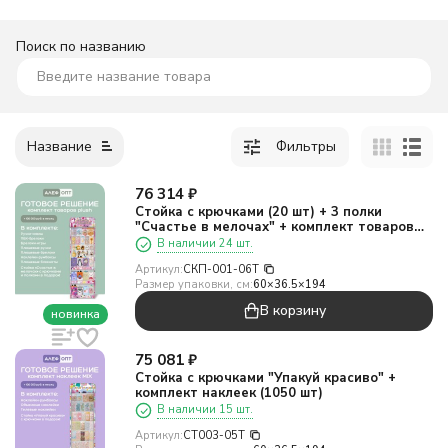
Поиск по названию
Название
Фильтры
76 314
₽
Стойка с крючками (20 шт) + 3 полки
"Счастье в мелочах" + комплект товаров
ПЛЮШ
В наличии 24 шт.
Артикул:
СКП-001-06T
Размер упаковки, см:
60×36.5×194
В корзину
новинка
75 081
₽
Стойка с крючками "Упакуй красиво" +
комплект наклеек (1050 шт)
В наличии 15 шт.
Артикул:
CT003-05T