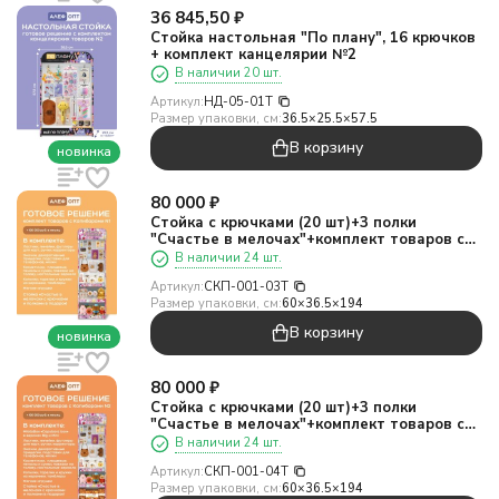
36 845,50
₽
Стойка настольная "По плану", 16 крючков
+ комплект канцелярии №2
В наличии 20 шт.
Артикул:
НД-05-01T
Размер упаковки, см:
36.5×25.5×57.5
В корзину
новинка
80 000
₽
Стойка с крючками (20 шт)+3 полки
"Счастье в мелочах"+комплект товаров с
капибарами №1
В наличии 24 шт.
Артикул:
СКП-001-03T
Размер упаковки, см:
60×36.5×194
В корзину
новинка
80 000
₽
Стойка с крючками (20 шт)+3 полки
"Счастье в мелочах"+комплект товаров с
капибарами №2
В наличии 24 шт.
Артикул:
СКП-001-04T
Размер упаковки, см:
60×36.5×194