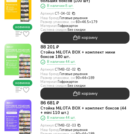
больших боксов (100 шт)
В наличии 8 шт.
Артикул:
СТ-04-02
Наш бренд:
Готовые решения
Размер упаковки, см:
60×46.5×179
Материал:
Гофрокартон
новинка
Система скидок:
Без скидки
В корзину
88 201
₽
Стойка MiLOTA BOX + комплект мини
боксов 180 шт.
В наличии 44 шт.
Артикул:
СТMB-02-02
Наш бренд:
Готовые решения
Размер упаковки, см:
90×44×189
Материал:
Гофрокартон
новинка
Система скидок:
Без скидки
В корзину
86 681
₽
Стойка MiLOTA BOX + комплект боксов (44
+ mini 110 шт.)
В наличии 44 шт.
Артикул:
СТMB-02-03
Наш бренд:
Готовые решения
Размер упаковки, см:
90×44×189