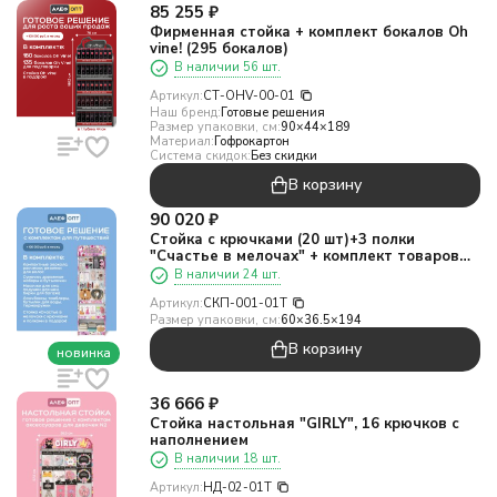
85 255
₽
Фирменная стойка + комплект бокалов Oh
vine! (295 бокалов)
В наличии 56 шт.
Артикул:
СТ-OHV-00-01
Наш бренд:
Готовые решения
Размер упаковки, см:
90×44×189
Материал:
Гофрокартон
Система скидок:
Без скидки
В корзину
90 020
₽
Стойка с крючками (20 шт)+3 полки
"Счастье в мелочах" + комплект товаров
для путешествий
В наличии 24 шт.
Артикул:
СКП-001-01T
Размер упаковки, см:
60×36.5×194
В корзину
новинка
36 666
₽
Стойка настольная "GIRLY", 16 крючков с
наполнением
В наличии 18 шт.
Артикул:
НД-02-01T