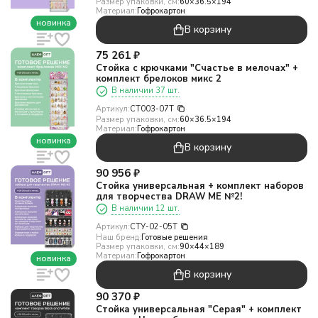
Размер упаковки, см:
60×36.5×194
Материал:
Гофрокартон
новинка
В корзину
75 261
₽
Стойка с крючками "Счастье в мелочах" +
комплект брелоков микс 2
В наличии 37 шт.
Артикул:
CT003-07T
Размер упаковки, см:
60×36.5×194
Материал:
Гофрокартон
новинка
В корзину
90 956
₽
Стойка универсальная + комплект наборов
для творчества DRAW ME №2!
В наличии 12 шт.
Артикул:
СТУ-02-05T
Наш бренд:
Готовые решения
Размер упаковки, см:
90×44×189
Материал:
Гофрокартон
новинка
В корзину
90 370
₽
Стойка универсальная "Серая" + комплект