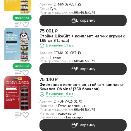
Артикул:
СТМИ-02-05T
Серия:
Гусь
Размер упаковки, см:
60×46.5×179
новинка
В корзину
75 001
₽
Стойка iLikeGift + комплект мягких игрушек
185 шт (Панда)
В наличии 13 шт.
Артикул:
СТМИ-02-08T
Серия:
Панда
Размер упаковки, см:
60×46.5×179
новинка
В корзину
75 140
₽
Фирменная компактная стойка + комплект
бокалов Oh vine! (260 бокалов)
В наличии 16 шт.
Артикул:
СТ-OHV-02-01
Наш бренд:
Готовые решения
Размер упаковки, см:
60×46.5×179
Материал:
Гофрокартон
Система скидок:
Без скидки
В корзину