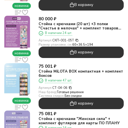
В корзину
новинка
80 000
₽
Стойка с крючками (20 шт) +3 полки
"Счастье в мелочах" + комплект товаров
АНИМЕ
В наличии 24 шт.
Артикул:
СКП-001-05T
Размер упаковки, см:
60×36.5×194
В корзину
новинка
75 001
₽
Стойка MiLOTA BOX компактная + комплект
боксов
В наличии 47 шт.
Артикул:
СТ-04-06
Наш бренд:
Готовые решения
Система скидок:
Без скидки
новинка
В корзину
75 081
₽
Стойка с крючками "Женская сила" +
комплект футляров для карты ПО ПЛАНУ
В наличии 16 шт.