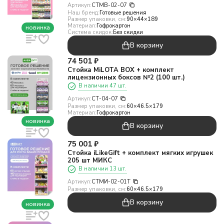
Артикул:
СТMB-02-07
Наш бренд:
Готовые решения
Размер упаковки, см:
90×44×189
Материал:
Гофрокартон
новинка
Система скидок:
Без скидки
В корзину
74 501
₽
Стойка MiLOTA BOX + комплект
лицензионных боксов №2 (100 шт.)
В наличии 47 шт.
Артикул:
СТ-04-07
Размер упаковки, см:
60×46.5×179
Материал:
Гофрокартон
новинка
В корзину
75 001
₽
Стойка iLikeGift + комплект мягких игрушек
205 шт МИКС
В наличии 13 шт.
Артикул:
СТМИ-02-01T
Размер упаковки, см:
60×46.5×179
В корзину
новинка