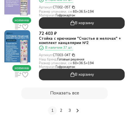
Артикул:
CT002-05Т
Размер упаковки, см:
60×36.5×194
Материал:
Гофрокартон
новинка
В корзину
72 403
₽
Стойка с крючками "Счастье в мелочах" +
комплект канцелярии №2
В наличии 37 шт.
Артикул:
CT003-04Т
Наш бренд:
Готовые решения
Размер упаковки, см:
60×36.5×194
Материал:
Гофрокартон
новинка
В корзину
Показать все
1
2
3