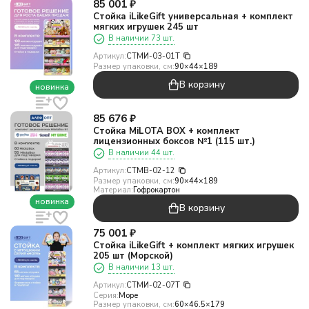
85 001
₽
Стойка iLikeGift универсальная + комплект
мягких игрушек 245 шт
В наличии 73 шт.
Артикул:
СТМИ-03-01T
Размер упаковки, см:
90×44×189
В корзину
новинка
85 676
₽
Стойка MiLOTA BOX + комплект
лицензионных боксов №1 (115 шт.)
В наличии 44 шт.
Артикул:
СТMB-02-12
Размер упаковки, см:
90×44×189
Материал:
Гофрокартон
новинка
В корзину
75 001
₽
Стойка iLikeGift + комплект мягких игрушек
205 шт (Морской)
В наличии 13 шт.
Артикул:
СТМИ-02-07T
Серия:
Море
Размер упаковки, см:
60×46.5×179