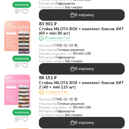
Материал:
Гофрокартон
новинка
Система скидок:
Без скидки
В корзину
83 901
₽
Стойка MiLOTA BOX + комплект боксов ХИТ
(60 + mini 80 шт)
В наличии 7 шт.
Артикул:
СТMB-02-04
Наш бренд:
Готовые решения
Размер упаковки, см:
90×44×189
Материал:
Гофрокартон
новинка
Система скидок:
Без скидки
В корзину
86 151
₽
Стойка MiLOTA BOX + комплект боксов ХИТ
2 (40 + mini 115 шт)
Осталось 4 шт.
Артикул:
СТMB-02-05
Наш бренд:
Готовые решения
Размер упаковки, см:
90×44×189
Материал:
Гофрокартон
новинка
Система скидок:
Без скидки
В корзину