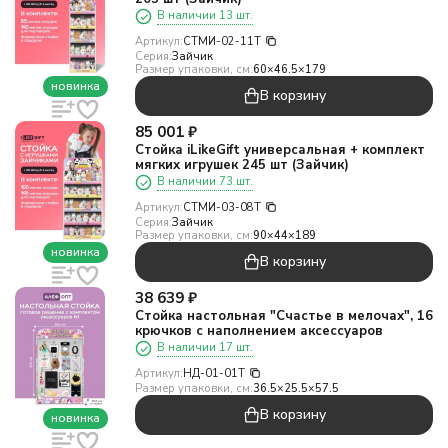
В наличии 13 шт.
Артикул:
СТМИ-02-11T
Серия:
Зайчик
Размер упаковки, см:
60×46.5×179
новинка
В корзину
85 001
₽
Стойка iLikeGift универсальная + комплект
мягких игрушек 245 шт (Зайчик)
В наличии 73 шт.
Артикул:
СТМИ-03-08T
Серия:
Зайчик
Размер упаковки, см:
90×44×189
новинка
В корзину
38 639
₽
Стойка настольная "Счастье в мелочах", 16
крючков с наполнением аксессуаров
В наличии 17 шт.
Артикул:
НД-01-01T
Размер упаковки, см:
36.5×25.5×57.5
В корзину
новинка