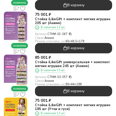
новинка
В корзину
75 001
₽
Стойка iLikeGift + комплект мягких игрушек
205 шт (Аниме)
В наличии 13 шт.
Артикул:
СТМИ-02-06T
Серия:
Аниме
Размер упаковки, см:
60×46.5×179
новинка
В корзину
85 001
₽
Стойка iLikeGift универсальная + комплект
мягких игрушек 245 шт (Аниме)
В наличии 73 шт.
Артикул:
СТМИ-03-05T
Серия:
Аниме
Размер упаковки, см:
90×44×189
новинка
В корзину
75 001
₽
Стойка iLikeGift + комплект мягких игрушек
185 шт (Утки и гуси)
В наличии 13 шт.