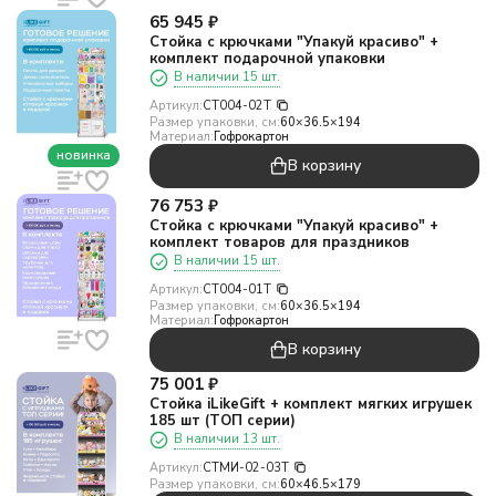
65 945
₽
Стойка с крючками "Упакуй красиво" +
комплект подарочной упаковки
В наличии 15 шт.
Артикул:
CT004-02T
Размер упаковки, см:
60×36.5×194
Материал:
Гофрокартон
новинка
В корзину
76 753
₽
Стойка с крючками "Упакуй красиво" +
комплект товаров для праздников
В наличии 15 шт.
Артикул:
CT004-01T
Размер упаковки, см:
60×36.5×194
Материал:
Гофрокартон
В корзину
75 001
₽
Стойка iLikeGift + комплект мягких игрушек
185 шт (ТОП серии)
В наличии 13 шт.
Артикул:
СТМИ-02-03T
Размер упаковки, см:
60×46.5×179