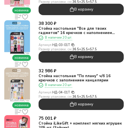
Размер упаковки, см:
36.5×25.5×57.5
В корзину
новинка
38 300
₽
Стойка настольная "Все для твоих
гаджетов" 16 крючков с наполнением
аксессуаров для гаджетов
В наличии 20 шт.
Артикул:
НД-03-01T
Размер упаковки, см:
36.5×25.5×57.5
В корзину
новинка
32 986
₽
Стойка настольная "По плану" ч/б 16
крючков с заполнением канцелярии
В наличии 20 шт.
Артикул:
НД-04-01T
Размер упаковки, см:
36.5×25.5×57.5
В корзину
новинка
75 001
₽
Стойка iLikeGift + комплект мягких игрушек
205 шт (Зайчик)