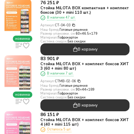
76 251
₽
Стойка MiLOTA BOX компактная + комплект
боксов (30 + mini 110 шт.)
В наличии 47 шт.
Артикул:
СТ-04-03
Наш бренд:
Готовые решения
Размер упаковки, см:
60×46.5×179
Материал:
Гофрокартон
новинка
Система скидок:
Без скидки
В корзину
83 901
₽
Стойка MiLOTA BOX + комплект боксов ХИТ
3 (60 + mini 80 шт)
В наличии 7 шт.
Артикул:
СТMB-02-06
Наш бренд:
Готовые решения
Размер упаковки, см:
90×44×189
Материал:
Гофрокартон
новинка
Система скидок:
Без скидки
В корзину
86 151
₽
Стойка MiLOTA BOX + комплект боксов ХИТ
4 (40 + mini 115 шт)
Осталось 5 шт.