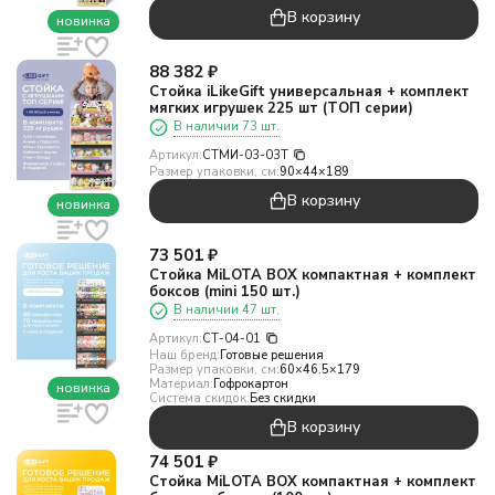
В корзину
новинка
88 382
₽
Стойка iLikeGift универсальная + комплект
мягких игрушек 225 шт (ТОП серии)
В наличии 73 шт.
Артикул:
СТМИ-03-03T
Размер упаковки, см:
90×44×189
В корзину
новинка
73 501
₽
Стойка MiLOTA BOX компактная + комплект
боксов (mini 150 шт.)
В наличии 47 шт.
Артикул:
СТ-04-01
Наш бренд:
Готовые решения
Размер упаковки, см:
60×46.5×179
Материал:
Гофрокартон
новинка
Система скидок:
Без скидки
В корзину
74 501
₽
Стойка MiLOTA BOX компактная + комплект