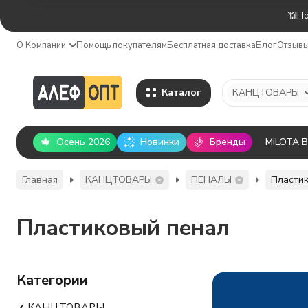
📶По
О Компании
Помощь покупателям
Бесплатная доставка
Блог
Отзыв
Каталог
КАНЦТОВАРЫ
Осень 2026
Новинки
Бренды
MiLOTA 
Главная
КАНЦТОВАРЫ
ПЕНАЛЫ
Пласти
Пластиковый пенал
Категории
КАНЦТОВАРЫ