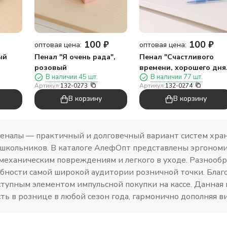
100
₽
100
₽
оптовая цена:
оптовая цена:
ый
Пенал "Я очень рада",
Пенал "Счастливого
розовый
времени, хорошего дня
В наличии 45 шт.
В наличии 77 шт.
синий
Артикул:
132-0273
Артикул:
132-0274
В корзину
В корзину
еналы — практичный и долговечный вариант систем хра
 школьников. В каталоге АлефОпт представлены эргономи
 механическим повреждениям и легкого в уходе. Разнооб
бности самой широкой аудитории розничной точки. Благо
ступным элементом импульсной покупки на кассе. Данная
ть в рознице в любой сезон года, гармонично дополняя в