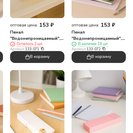
153
₽
153
₽
оптовая цена:
оптовая цена:
Пенал
Пенал
"Водонепроницаемый",
"Водонепроницаемый",
Осталось 2 шт.
В наличии 18 шт.
желтый (22*8*3,3 см)
розовый (22*8*3,3 см)
Артикул:
133-071
Артикул:
133-072
В корзину
В корзину