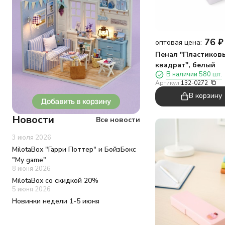
76
₽
оптовая цена:
Пенал "Пластиков
квадрат", белый
В наличии 580 шт.
Артикул:
132-0272
В корзину
Новости
Все новости
3 июля 2026
MilotaBox "Гарри Поттер" и БойзБокс
"My game"
8 июня 2026
MilotaBox со скидкой 20%
5 июня 2026
Новинки недели 1-5 июня