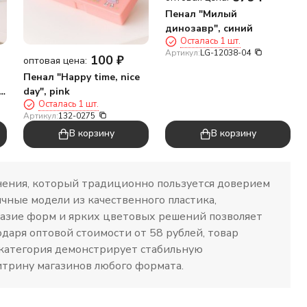
Пенал "Милый
динозавр", синий
Осталась 1 шт.
Артикул:
LG-12038-04
100
₽
оптовая цена:
Пенал "Happy time, nice
",
day", pink
Осталась 1 шт.
Артикул:
132-0275
В корзину
В корзину
нения, который традиционно пользуется доверием
чные модели из качественного пластика,
разие форм и ярких цветовых решений позволяет
даря оптовой стоимости от 58 рублей, товар
 категория демонстрирует стабильную
итрину магазинов любого формата.