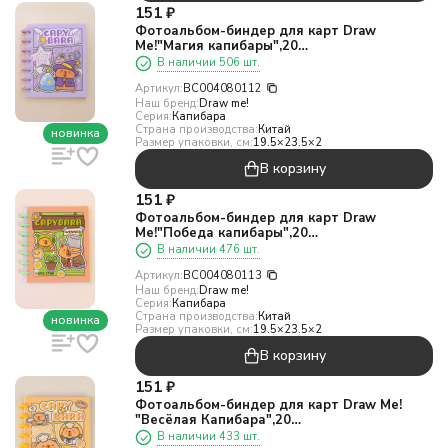
151
₽
Фотоальбом-биндер для карт Draw
Me!"Магия капибары",20
страниц(19,5*23,5см)
В наличии 506 шт.
Артикул:
BC004080112
Наш бренд:
Draw me!
Серия:
Капибара
Страна производства:
Китай
новинка
Размер упаковки, см:
19.5×23.5×2
В корзину
151
₽
Фотоальбом-биндер для карт Draw
Me!"Победа капибары",20
страниц(19,5*23,5см)
В наличии 476 шт.
Артикул:
BC004080113
Наш бренд:
Draw me!
Серия:
Капибара
Страна производства:
Китай
новинка
Размер упаковки, см:
19.5×23.5×2
В корзину
151
₽
Фотоальбом-биндер для карт Draw Me!
"Весёлая Капибара",20
страниц(19,5*23,5см)
В наличии 433 шт.