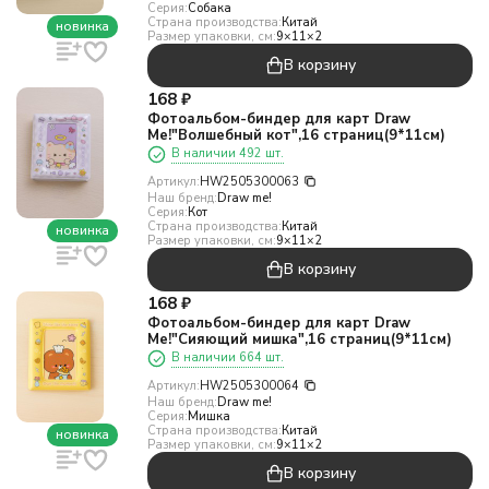
Серия:
Собака
Страна производства:
Китай
новинка
Размер упаковки, см:
9×11×2
В корзину
168
₽
Фотоальбом-биндер для карт Draw
Me!"Волшебный кот",16 страниц(9*11см)
В наличии 492 шт.
Артикул:
HW2505300063
Наш бренд:
Draw me!
Серия:
Кот
Страна производства:
Китай
новинка
Размер упаковки, см:
9×11×2
В корзину
168
₽
Фотоальбом-биндер для карт Draw
Me!"Сияющий мишка",16 страниц(9*11см)
В наличии 664 шт.
Артикул:
HW2505300064
Наш бренд:
Draw me!
Серия:
Мишка
Страна производства:
Китай
новинка
Размер упаковки, см:
9×11×2
В корзину