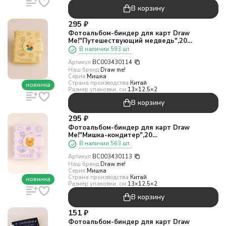
В корзину
295
₽
Фотоальбом-биндер для карт Draw
Me!"Путешествующий медведь",20
страниц(13*12,5см)
В наличии 593 шт.
Артикул:
BC003430114
Наш бренд:
Draw me!
Серия:
Мишка
Страна производства:
Китай
новинка
Размер упаковки, см:
13×12.5×2
В корзину
295
₽
Фотоальбом-биндер для карт Draw
Me!"Мишка-кондитер",20
страниц(13*12,5см)
В наличии 563 шт.
Артикул:
BC003430113
Наш бренд:
Draw me!
Серия:
Мишка
Страна производства:
Китай
новинка
Размер упаковки, см:
13×12.5×2
В корзину
151
₽
Фотоальбом-биндер для карт Draw