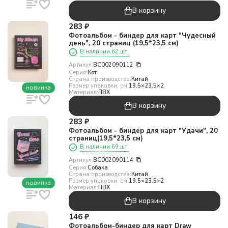
В корзину
283
₽
Фотоальбом - биндер для карт "Чудесный
день", 20 страниц (19,5*23,5 см)
В наличии 62 шт.
Артикул:
BC002090112
Серия:
Кот
Страна производства:
Китай
Размер упаковки, см:
19.5×23.5×2
новинка
Материал:
ПВХ
В корзину
283
₽
Фотоальбом - биндер для карт "Удачи", 20
страниц(19,5*23,5 см)
В наличии 69 шт.
Артикул:
BC002090114
Серия:
Собака
Страна производства:
Китай
Размер упаковки, см:
19.5×23.5×2
новинка
Материал:
ПВХ
В корзину
146
₽
Фотоальбом-биндер для карт Draw