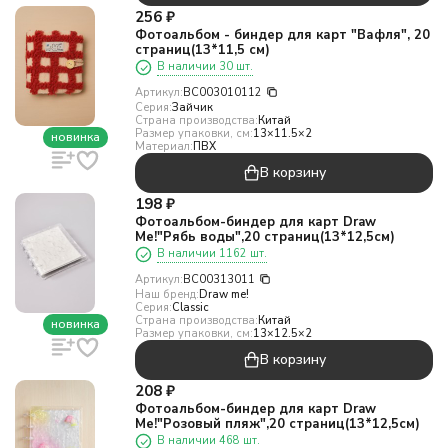
256
₽
Фотоальбом - биндер для карт "Вафля", 20
страниц(13*11,5 см)
В наличии 30 шт.
Артикул:
BC003010112
Серия:
Зайчик
Страна производства:
Китай
Размер упаковки, см:
13×11.5×2
новинка
Материал:
ПВХ
В корзину
198
₽
Фотоальбом-биндер для карт Draw
Me!"Рябь воды",20 страниц(13*12,5см)
В наличии 1162 шт.
Артикул:
BC00313011
Наш бренд:
Draw me!
Серия:
Classic
Страна производства:
Китай
новинка
Размер упаковки, см:
13×12.5×2
В корзину
208
₽
Фотоальбом-биндер для карт Draw
Me!"Розовый пляж",20 страниц(13*12,5см)
В наличии 468 шт.