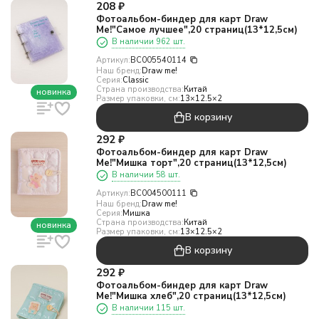
208
₽
Фотоальбом-биндер для карт Draw
Me!"Самое лучшее",20 страниц(13*12,5см)
В наличии 962 шт.
Артикул:
BC005540114
Наш бренд:
Draw me!
Серия:
Classic
Страна производства:
Китай
новинка
Размер упаковки, см:
13×12.5×2
В корзину
292
₽
Фотоальбом-биндер для карт Draw
Me!"Мишка торт",20 страниц(13*12,5см)
В наличии 58 шт.
Артикул:
BC004500111
Наш бренд:
Draw me!
Серия:
Мишка
Страна производства:
Китай
новинка
Размер упаковки, см:
13×12.5×2
В корзину
292
₽
Фотоальбом-биндер для карт Draw
Me!"Мишка хлеб",20 страниц(13*12,5см)
В наличии 115 шт.