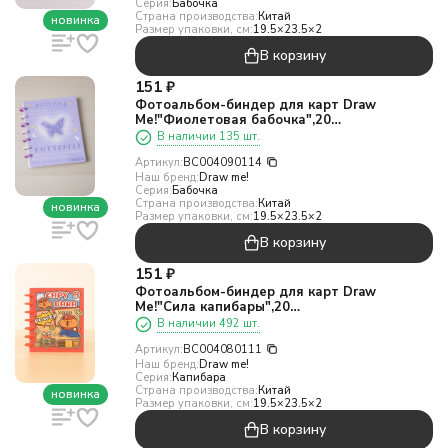
Серия:
Бабочка
Страна производства:
Китай
новинка
Размер упаковки, см:
19.5×23.5×2
В корзину
151
₽
Фотоальбом-биндер для карт Draw
Me!"Фиолетовая бабочка",20
страниц(19,5*23,5см)
В наличии 135 шт.
Артикул:
BC004090114
Наш бренд:
Draw me!
Серия:
Бабочка
Страна производства:
Китай
новинка
Размер упаковки, см:
19.5×23.5×2
В корзину
151
₽
Фотоальбом-биндер для карт Draw
Me!"Сила капибары",20
страниц(19,5*23,5см)
В наличии 492 шт.
Артикул:
BC004080111
Наш бренд:
Draw me!
Серия:
Капибара
Страна производства:
Китай
новинка
Размер упаковки, см:
19.5×23.5×2
В корзину