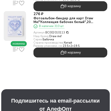
В корзину
276
₽
Фотоальбом-биндер для карт Draw
Me!"Коллекция бабочек белый",20
страниц(18*24см)
В наличии 310 шт.
Артикул:
BC002010113
Наш бренд:
Draw me!
Серия:
Бабочка
Страна производства:
Китай
новинка
Размер упаковки, см:
23.5×2×19.5
В корзину
Подпишитесь на email-рассылки
от АлефОпт