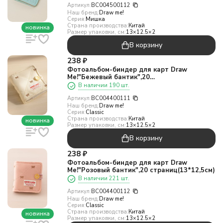
Артикул:
BC004500112
Наш бренд:
Draw me!
Серия:
Мишка
Страна производства:
Китай
новинка
Размер упаковки, см:
13×12.5×2
В корзину
238
₽
Фотоальбом-биндер для карт Draw
Me!"Бежевый бантик",20
страниц(13*12,5см)
В наличии 190 шт.
Артикул:
BC004400111
Наш бренд:
Draw me!
Серия:
Classic
Страна производства:
Китай
новинка
Размер упаковки, см:
13×12.5×2
В корзину
238
₽
Фотоальбом-биндер для карт Draw
Me!"Розовый бантик",20 страниц(13*12,5см)
В наличии 221 шт.
Артикул:
BC004400112
Наш бренд:
Draw me!
Серия:
Classic
Страна производства:
Китай
новинка
Размер упаковки, см:
13×12.5×2