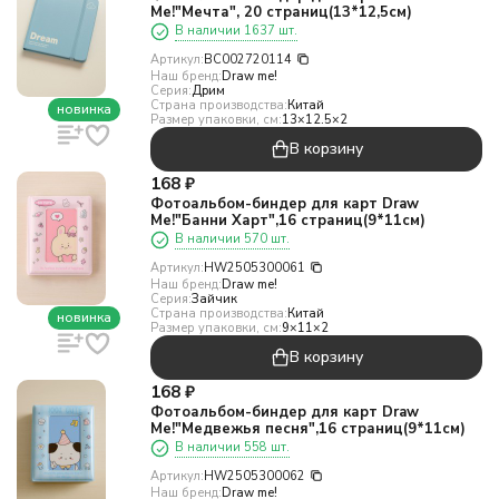
Me!"Мечта", 20 страниц(13*12,5см)
В наличии 1637 шт.
Артикул:
BC002720114
Наш бренд:
Draw me!
Серия:
Дрим
Страна производства:
Китай
новинка
Размер упаковки, см:
13×12.5×2
В корзину
168
₽
Фотоальбом-биндер для карт Draw
Me!"Банни Харт",16 страниц(9*11см)
В наличии 570 шт.
Артикул:
HW2505300061
Наш бренд:
Draw me!
Серия:
Зайчик
Страна производства:
Китай
новинка
Размер упаковки, см:
9×11×2
В корзину
168
₽
Фотоальбом-биндер для карт Draw
Me!"Медвежья песня",16 страниц(9*11см)
В наличии 558 шт.
Артикул:
HW2505300062
Наш бренд:
Draw me!