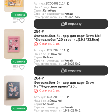
Артикул:
BC004080114
Наш бренд:
Draw me!
Серия:
Капибара
Страна производства:
Китай
новинка
Размер упаковки, см:
19.5×23.5×2
В корзину
284
₽
Фотоальбом-биндер для карт Draw Me!
"Фотоальбом",20 страниц(19,5*23,5см)
Осталась 1 шт.
Артикул:
BC002090111
Наш бренд:
Draw me!
Серия:
Любовь
Страна производства:
Китай
новинка
Размер упаковки, см:
19.5×23.5×2
В корзину
284
₽
Фотоальбом-биндер для карт Draw
Me!"Чудесное время",20
страниц(19,5*23,5см)
Осталась 1 шт.
Артикул:
BC002090113
Наш бренд:
Draw me!
Серия:
Бабочка
Страна производства:
Китай
новинка
Размер упаковки, см:
19.5×23.5×2