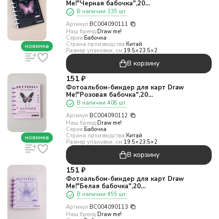
Me!"Черная бабочка",20
страниц(19,5*23,5см)
В наличии 335 шт.
Артикул:
BC004090111
Наш бренд:
Draw me!
Серия:
Бабочка
Страна производства:
Китай
новинка
Размер упаковки, см:
19.5×23.5×2
В корзину
151
₽
Фотоальбом-биндер для карт Draw
Me!"Розовая бабочка",20
страниц(19,5*23,5см)
В наличии 408 шт.
Артикул:
BC004090112
Наш бренд:
Draw me!
Серия:
Бабочка
Страна производства:
Китай
новинка
Размер упаковки, см:
19.5×23.5×2
В корзину
151
₽
Фотоальбом-биндер для карт Draw
Me!"Белая бабочка",20
страниц(19,5*23,5см)
В наличии 455 шт.
Артикул:
BC004090113
Наш бренд:
Draw me!