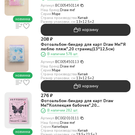
Артикул:
BC005450114
Наш бренд:
Draw me!
Серия:
Море
Страна производства:
Китай
новинка
Размер упаковки, см:
13×12.5×2
В корзину
208
₽
Фотоальбом-биндер для карт Draw Me!"Я
люблю пляж",20 страниц(13*12,5см)
В наличии 578 шт.
Артикул:
BC005450113
Наш бренд:
Draw me!
Серия:
Море
Страна производства:
Китай
новинка
Размер упаковки, см:
13×12.5×2
В корзину
276
₽
Фотоальбом-биндер для карт Draw
Me!"Коллекция бабочек",20
страниц(18*24см)
В наличии 282 шт.
Артикул:
BC002010111
Наш бренд:
Draw me!
Серия:
Капибара
Страна производства:
Китай
новинка
Размер упаковки, см:
19.5×23.5×2