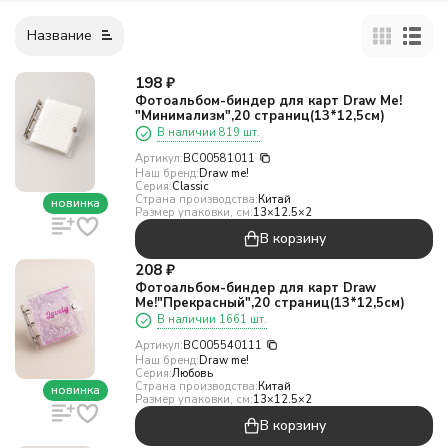
Название
198
₽
Фотоальбом-биндер для карт Draw Me!
"Минимализм",20 страниц(13*12,5см)
В наличии 819 шт.
Артикул:
BC00581011
Наш бренд:
Draw me!
Серия:
Classic
Страна производства:
Китай
новинка
Размер упаковки, см:
13×12.5×2
В корзину
208
₽
Фотоальбом-биндер для карт Draw
Me!"Прекрасный",20 страниц(13*12,5см)
В наличии 1661 шт.
Артикул:
BC005540111
Наш бренд:
Draw me!
Серия:
Любовь
Страна производства:
Китай
новинка
Размер упаковки, см:
13×12.5×2
В корзину