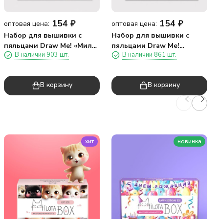
154
₽
154
₽
оптовая цена:
оптовая цена:
Набор для вышивки с
Набор для вышивки с
пяльцами Draw Me! «Милая
пяльцами Draw Me!
В наличии 903 шт.
В наличии 861 шт.
капибара» 15 см.
«Капибара наслаждается»
15 см.
В корзину
В корзину
хит
новинка