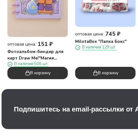
745
₽
оптовая цена:
MilotaBox "Лапка Бокс"
151
₽
оптовая цена:
В наличии 129 шт.
Фотоальбом-биндер для
карт Draw Me!"Магия
В наличии 506 шт.
капибары",20
страниц(19,5*23,5см)
В корзину
В корзину
Подпишитесь на email-рассылки от