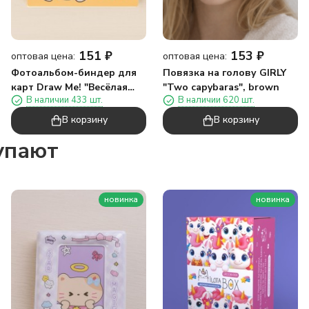
151
₽
153
₽
оптовая цена:
оптовая цена:
Фотоальбом-биндер для
Повязка на голову GIRLY
карт Draw Me! "Весёлая
"Two capybaras", brown
В наличии 433 шт.
В наличии 620 шт.
Капибара",20
страниц(19,5*23,5см)
В корзину
В корзину
упают
новинка
новинка