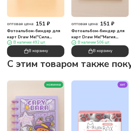
151
₽
151
₽
оптовая цена:
оптовая цена:
Фотоальбом-биндер для
Фотоальбом-биндер для
карт Draw Me!"Сила
карт Draw Me!"Магия
В наличии 492 шт.
В наличии 506 шт.
капибары",20
капибары",20
страниц(19,5*23,5см)
страниц(19,5*23,5см)
В корзину
В корзину
C этим товаром также пок
новинка
хит