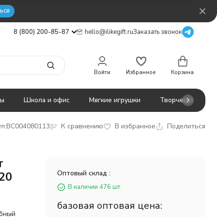
ься
8 (800) 200-85-87
hello@ilikegift.ru
Заказать звонок
Войти
Избранное
Корзина
ты
Школа и офис
Мягкие игрушки
Творчество
л:
BC004080113
К сравнению
В избранное
Поделиться
т
Оптовый склад :
20
В наличии 476 шт.
базовая оптовая цена:
обный