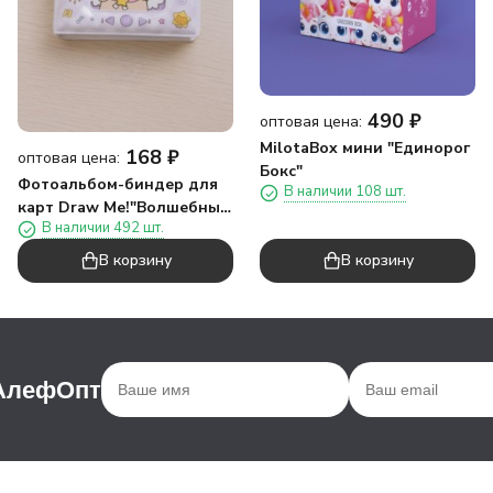
490
₽
оптовая цена:
MilotaBox мини "Единорог
168
₽
оптовая цена:
Бокс"
Фотоальбом-биндер для
В наличии 108 шт.
карт Draw Me!"Волшебный
В наличии 492 шт.
кот",16 страниц(9*11см)
В корзину
В корзину
 АлефОпт