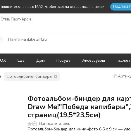
Подписат
дпишитесь на нас в MAX, чтобы всегда оставаться на связи
ы
Стать Партнёром
BOX
Еда
Дом
Посуда
Аксессуары
Гадже
Артику
Фотоальбомы-биндеры
Фотоальбом-биндер для кар
Draw Me!"Победа капибары",
страниц(19,5*23,5см)
Написать отзыв
Фотоальбом-биндер для мини-фото 6,5 x 9 см — уд