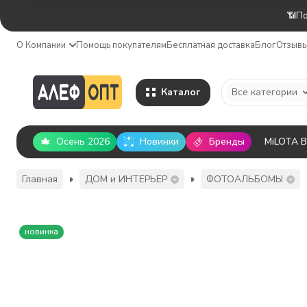
📶По
О Компании
Помощь покупателям
Бесплатная доставка
Блог
Отзыв
Каталог
Все категории
Осень 2026
Новинки
Бренды
MiLOTA 
Главная
ДОМ и ИНТЕРЬЕР
ФОТОАЛЬБОМЫ
новинка