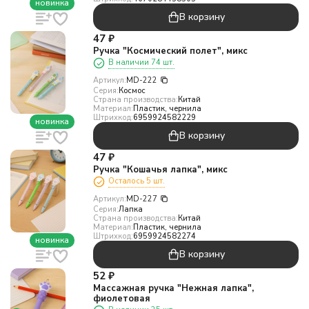
новинка
В корзину
47
₽
Ручка "Космический полет", микс
В наличии 74 шт.
Артикул:
MD-222
Серия:
Космос
Страна производства:
Китай
Материал:
Пластик, чернила
Штрихкод:
6959924582229
новинка
В корзину
47
₽
Ручка "Кошачья лапка", микс
Осталось 5 шт.
Артикул:
MD-227
Серия:
Лапка
Страна производства:
Китай
Материал:
Пластик, чернила
Штрихкод:
6959924582274
новинка
В корзину
52
₽
Массажная ручка "Нежная лапка",
фиолетовая