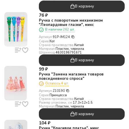
В корзину
76
₽
Ручка с поворотным механизмом
"Леопардовые глазки", микс
В наличии 262 шт.
Артикул:
91P-IM124
Серия:
Кот
Страна производства:
Китай
Материал:
Пластик, чернила
Штрихкод:
4630196791671
В корзину
99
₽
Ручка "Замена магазина товаров
повседневного спроса"
Осталось 4 шт.
Артикул:
Z10190
Серия:
Принцесса
Страна производства:
Китай
Размер упаковки, см:
17.3×12×1.5
Материал:
Пластик, чернила
В корзину
104
₽
Ручка "Красивое платье", микс