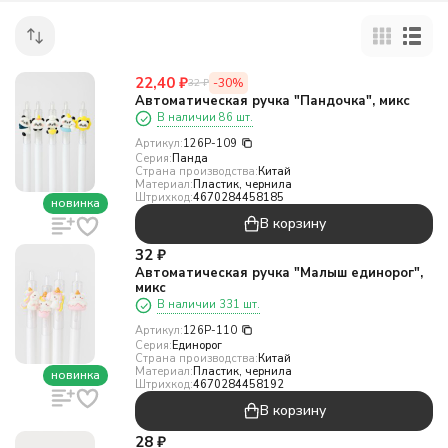
22,40
₽
-30%
32
₽
Автоматическая ручка "Пандочка", микс
В наличии 86 шт.
Артикул:
126P-109
Серия:
Панда
Страна производства:
Китай
Материал:
Пластик, чернила
Штрихкод:
4670284458185
новинка
В корзину
32
₽
Автоматическая ручка "Малыш единорог",
микс
В наличии 331 шт.
Артикул:
126P-110
Серия:
Единорог
Страна производства:
Китай
Материал:
Пластик, чернила
новинка
Штрихкод:
4670284458192
В корзину
28
₽