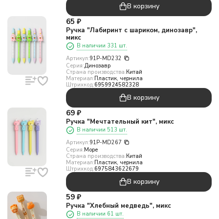
В корзину
65
₽
Ручка "Лабиринт с шариком, динозавр",
микс
В наличии 331 шт.
Артикул:
91P-MD232
Серия:
Динозавр
Страна производства:
Китай
Материал:
Пластик, чернила
Штрихкод:
6959924582328
В корзину
69
₽
Ручка "Мечтательный кит", микс
В наличии 513 шт.
Артикул:
91P-MD267
Серия:
Море
Страна производства:
Китай
Материал:
Пластик, чернила
Штрихкод:
6975843622679
В корзину
59
₽
Ручка "Хлебный медведь", микс
В наличии 61 шт.