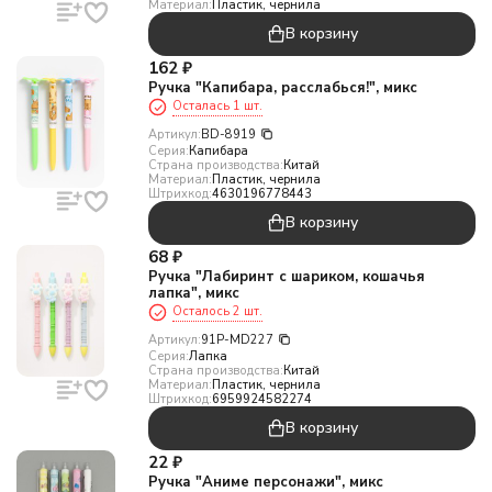
Материал:
Пластик, чернила
В корзину
162
₽
Ручка "Капибара, расслабься!", микс
Осталась 1 шт.
Артикул:
BD-8919
Серия:
Капибара
Страна производства:
Китай
Материал:
Пластик, чернила
Штрихкод:
4630196778443
В корзину
68
₽
Ручка "Лабиринт с шариком, кошачья
лапка", микс
Осталось 2 шт.
Артикул:
91P-MD227
Серия:
Лапка
Страна производства:
Китай
Материал:
Пластик, чернила
Штрихкод:
6959924582274
В корзину
22
₽
Ручка "Аниме персонажи", микс