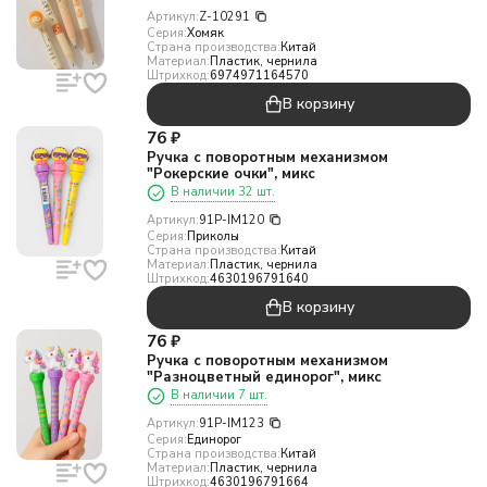
Артикул:
Z-10291
Серия:
Хомяк
Страна производства:
Китай
Материал:
Пластик, чернила
Штрихкод:
6974971164570
В корзину
76
₽
Ручка с поворотным механизмом
"Рокерские очки", микс
В наличии 32 шт.
Артикул:
91P-IM120
Серия:
Приколы
Страна производства:
Китай
Материал:
Пластик, чернила
Штрихкод:
4630196791640
В корзину
76
₽
Ручка с поворотным механизмом
"Разноцветный единорог", микс
В наличии 7 шт.
Артикул:
91P-IM123
Серия:
Единорог
Страна производства:
Китай
Материал:
Пластик, чернила
Штрихкод:
4630196791664