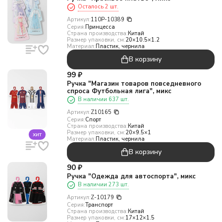
Осталось 2 шт.
Артикул:
110P-10389
Серия:
Принцесса
Страна производства:
Китай
Размер упаковки, см:
20×10.5×1.2
Материал:
Пластик, чернила
В корзину
99
₽
Ручка "Магазин товаров повседневного
спроса Футбольная лига", микс
В наличии 637 шт.
Артикул:
Z10165
Серия:
Спорт
Страна производства:
Китай
Размер упаковки, см:
20×9.5×1
хит
Материал:
Пластик, чернила
В корзину
90
₽
Ручка "Одежда для автоспорта", микс
В наличии 273 шт.
Артикул:
Z-10179
Серия:
Транспорт
Страна производства:
Китай
Размер упаковки, см:
17×12×1.5