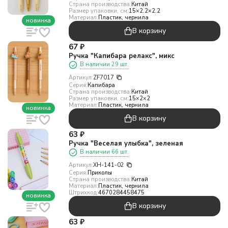
Страна производства:
Китай
Размер упаковки, см:
15×2.2×2.2
Материал:
Пластик, чернила
новинка
В корзину
67
₽
Ручка "Капибара релакс", микс
В наличии 29 шт.
Артикул:
ZF7017
Серия:
Капибара
Страна производства:
Китай
Размер упаковки, см:
15×2×2
Материал:
Пластик, чернила
новинка
В корзину
63
₽
Ручка "Веселая улыбка", зеленая
В наличии 66 шт.
Артикул:
XH-141-02
Серия:
Приколы
Страна производства:
Китай
Материал:
Пластик, чернила
Штрихкод:
4670284458475
новинка
В корзину
63
₽