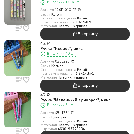
В наличии 1216 шт.
Артикул:
126P-010-02
Серия:
Kuromi
Страна производства:
Китай
Размер упаковки, см:
19×2×0.9
Материал:
Пластик, чернила
В корзину
42
₽
Ручка "Космос", микс
В наличии 40 шт.
Артикул:
XB10298
Серия:
Космос
Страна производства:
Китай
Размер упаковки, см:
1.3×14.5×1
Материал:
Пластик, чернила
В корзину
42
₽
Ручка "Маленький единорог", микс
В наличии 6 шт.
Артикул:
XB11234
Серия:
Единорог
Страна производства:
Китай
Материал:
Пластик, чернила
Штрихкод:
4630196725034