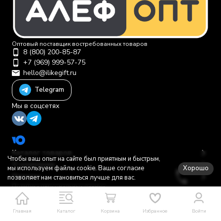
Оптовый поставщик востребованных товаров
8 (800) 200-85-87
+7 (969) 999-57-75
hello@ilikegift.ru
Telegram
Мы в соцсетях
Каталог товаров
Чтобы ваш опыт на сайте был приятным и быстрым,
О компании
Хорошо
мы используем файлы cookie. Ваше согласие
Помощь
позволяет нам становиться лучше для вас.
Политика персональных данных
© 2012-2026 ООО "Первая торговая компания"
Главная
Каталог
Корзина
Избранное
Войти