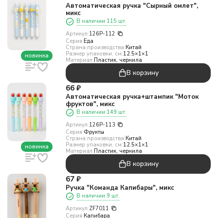
Автоматическая ручка "Сырный омлет",
микс
В наличии 115 шт.
Артикул:
126P-112
Серия:
Еда
Страна производства:
Китай
Размер упаковки, см:
12.5×1×1
новинка
Материал:
Пластик, чернила
В корзину
66
₽
Автоматическая ручка+штампик "Моток
фруктов", микс
В наличии 149 шт.
Артикул:
126P-113
Серия:
Фрукты
Страна производства:
Китай
Размер упаковки, см:
12.5×1×1
новинка
Материал:
Пластик, чернила
В корзину
67
₽
Ручка "Команда Капибары", микс
В наличии 9 шт.
Артикул:
ZF7011
Серия:
Капибара