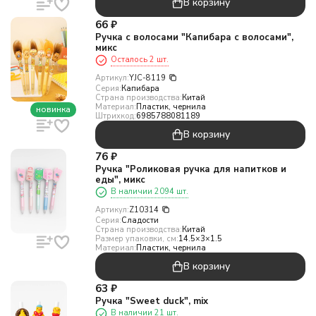
В корзину
66
₽
Ручка с волосами "Капибара с волосами",
микс
Осталось 2 шт.
Артикул:
YJC-8119
Серия:
Капибара
Страна производства:
Китай
Материал:
Пластик, чернила
новинка
Штрихкод:
6985788081189
В корзину
76
₽
Ручка "Роликовая ручка для напитков и
еды", микс
В наличии 2094 шт.
Артикул:
Z10314
Серия:
Сладости
Страна производства:
Китай
Размер упаковки, см:
14.5×3×1.5
Материал:
Пластик, чернила
В корзину
63
₽
Ручка "Sweet duck", mix
В наличии 21 шт.