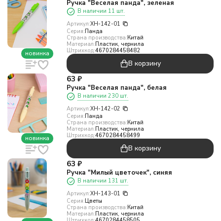
Ручка "Веселая панда", зеленая
В наличии 11 шт.
Артикул:
XH-142-01
Серия:
Панда
Страна производства:
Китай
Материал:
Пластик, чернила
Штрихкод:
4670284458482
новинка
В корзину
63
₽
Ручка "Веселая панда", белая
В наличии 230 шт.
Артикул:
XH-142-02
Серия:
Панда
Страна производства:
Китай
Материал:
Пластик, чернила
Штрихкод:
4670284458499
новинка
В корзину
63
₽
Ручка "Милый цветочек", синяя
В наличии 131 шт.
Артикул:
XH-143-01
Серия:
Цветы
Страна производства:
Китай
Материал:
Пластик, чернила
Штрихкод:
4670284458505