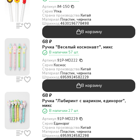
Артикул:
IM-150
Серия:
Утка
Страна производства:
Китай
Материал:
Пластик, чернила
Штрихкод:
4630196778498
В корзину
68
₽
Ручка "Веселый космонавт", микс
В наличии 57 шт.
Артикул:
91P-MD222
Серия:
Космос
Страна производства:
Китай
Материал:
Пластик, чернила
Штрихкод:
6959924582229
В корзину
68
₽
Ручка "Лабиринт с шариком, единорог",
микс
В наличии 27 шт.
Артикул:
91P-MD229
Серия:
Единорог
Страна производства:
Китай
Материал:
Пластик, чернила
Штрихкод:
6959924582298