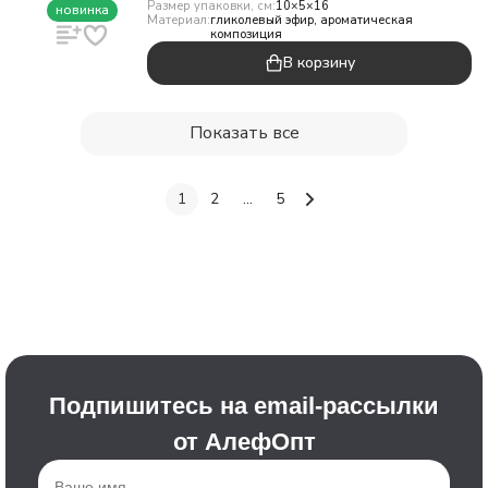
Размер упаковки, см:
10×5×16
новинка
Материал:
гликолевый эфир, ароматическая
композиция
В корзину
Показать все
1
2
...
5
Подпишитесь на email-рассылки
от АлефОпт