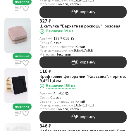
Размер упаковки, см:
18.5×12×1.3
новинка
Материал:
Бумага, картон
В корзину
327
₽
Шкатулка "Бархатная роскошь", розовая
В наличии 89 шт.
Артикул:
122P-016
Серия:
Classic
Страна производства:
Китай
Размер упаковки, см:
9.5×4.7×9.5
Материал:
Текстиль
новинка
В корзину
116
₽
Крафтовые фоторамки "Классика", черные,
9,4*11,4 см
В наличии 158 шт.
Артикул:
4in-02
Серия:
Classic
Страна производства:
Китай
Размер упаковки, см:
18.5×12×1.3
новинка
Материал:
Бумага, картон
В корзину
346
₽