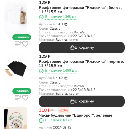
129
₽
Крафтовые фоторамки "Классика", белые,
11,5*15,5 см
В наличии 1368 шт.
Артикул:
6in-03
Серия:
Classic
Страна производства:
Китай
Размер упаковки, см:
22.5×13.8×1.3
новинка
Материал:
Бумага, картон
В корзину
129
₽
Крафтовые фоторамки "Классика", черные,
11,5*15,5 см
В наличии 1499 шт.
Артикул:
6in-02
Серия:
Classic
Страна производства:
Китай
Размер упаковки, см:
22.5×13.8×1.3
новинка
Материал:
Бумага, картон
В корзину
318
₽
-10%
353
₽
Часы-будильник "Единорог", зеленые
В наличии 68 шт.
Артикул:
C007-02