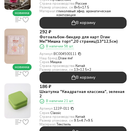
Страна производства:
Россия
Размер упаковки, см:
8×5×17.5
Материал:
гликолевый эфир, ароматическая
новинка
композиция
В корзину
292
₽
Фотоальбом-биндер для карт Draw
Me!"Мишка торт",20 страниц(13*12,5см)
В наличии 58 шт.
Артикул:
BC004500111
Наш бренд:
Draw me!
Серия:
Мишка
Страна производства:
Китай
новинка
Размер упаковки, см:
13×12.5×2
В корзину
186
₽
Шкатулка "Квадратная классика", зеленая
2
В наличии 21 шт.
Артикул:
122P-011
Серия:
Classic
Страна производства:
Китай
Размер упаковки, см:
9.5×4.7×9.5
Материал:
Текстиль