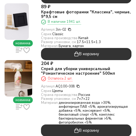
89
₽
Крафтовые фоторамки "Классика", черные,
9*9,5 см
В наличии 1941 шт.
Артикул:
3in-02
Серия:
Classic
Страна производства:
Китай
Размер упаковки, см:
17.5×11.5×1.3
новинка
Материал:
Бумага, картон
В корзину
204
₽
Спрей для уборки универсальный
"Романтическое настроение" 500мл
Осталось 2 шт.
Артикул:
AQ100-008
Серия:
Цветы
Страна производства:
Россия
Размер упаковки, см:
7×7×22
новинка
Материал:
деионизированная вода >30%,
амфотерные ПАВ <5%, ароматизирующая
добавка <5%, консервант <5%,
бензиловый спирт <5%, комплекс
бактериальных ферментов >5%,
фитопробиотик <5%
В корзину