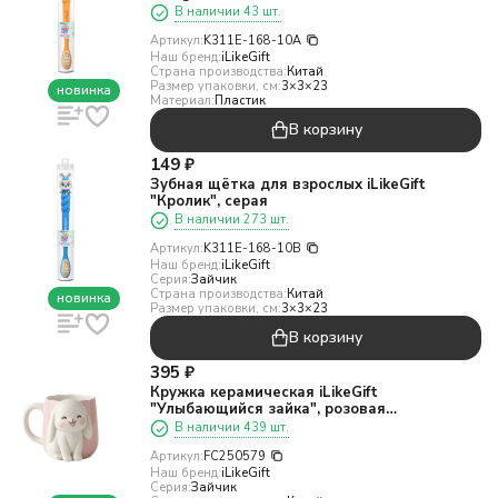
В наличии 43 шт.
Артикул:
K311E-168-10A
Наш бренд:
iLikeGift
Страна производства:
Китай
Размер упаковки, см:
3×3×23
новинка
Материал:
Пластик
В корзину
149
₽
Зубная щётка для взрослых iLikeGift
"Кролик", серая
В наличии 273 шт.
Артикул:
K311E-168-10B
Наш бренд:
iLikeGift
Серия:
Зайчик
Страна производства:
Китай
новинка
Размер упаковки, см:
3×3×23
В корзину
395
₽
Кружка керамическая iLikeGift
"Улыбающийся зайка", розовая
(13,6*10,6*9,4),400мл
В наличии 439 шт.
Артикул:
FC250579
Наш бренд:
iLikeGift
Серия:
Зайчик