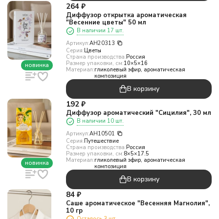
264
₽
Диффузор открытка ароматическая
"Весенние цветы" 50 мл
В наличии 17 шт.
Артикул:
AH20313
Серия:
Цветы
Страна производства:
Россия
Размер упаковки, см:
10×5×16
новинка
Материал:
гликолевый эфир, ароматическая
композиция
В корзину
192
₽
Диффузор ароматический "Сицилия", 30 мл
В наличии 10 шт.
Артикул:
АН10501
Серия:
Путешествие
Страна производства:
Россия
Размер упаковки, см:
8×5×17.5
Материал:
гликолевый эфир, ароматическая
новинка
композиция
В корзину
84
₽
Саше ароматическое "Весенняя Магнолия",
10 гр
Осталось 3 шт.