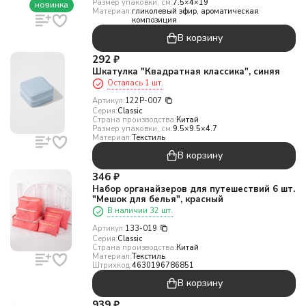
Размер упаковки, см:
7.5×4×19
новинка
Материал:
гликолевый эфир, ароматическая
композиция
В корзину
292
₽
Шкатулка "Квадратная классика", синяя
Осталась 1 шт.
Артикул:
122P-007
Серия:
Classic
Страна производства:
Китай
Размер упаковки, см:
9.5×9.5×4.7
Материал:
Текстиль
В корзину
346
₽
Набор органайзеров для путешествий 6 шт.
"Мешок для белья", красный
В наличии 32 шт.
Артикул:
133-019
Серия:
Classic
Страна производства:
Китай
Материал:
Текстиль
Штрихкод:
4630196786851
В корзину
939
₽