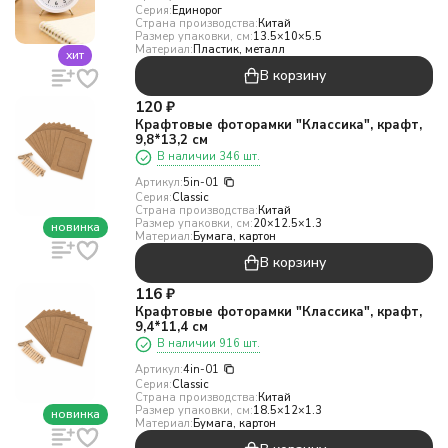
Серия:
Единорог
Страна производства:
Китай
Размер упаковки, см:
13.5×10×5.5
Материал:
Пластик, металл
хит
В корзину
120
₽
Крафтовые фоторамки "Классика", крафт,
9,8*13,2 см
В наличии 346 шт.
Артикул:
5in-01
Серия:
Classic
Страна производства:
Китай
Размер упаковки, см:
20×12.5×1.3
новинка
Материал:
Бумага, картон
В корзину
116
₽
Крафтовые фоторамки "Классика", крафт,
9,4*11,4 см
В наличии 916 шт.
Артикул:
4in-01
Серия:
Classic
Страна производства:
Китай
Размер упаковки, см:
18.5×12×1.3
новинка
Материал:
Бумага, картон