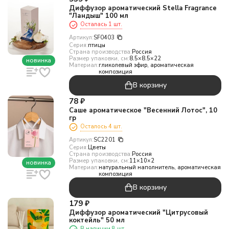
Диффузор ароматический Stella Fragrance
"Ландыш" 100 мл
Осталась 1 шт.
Артикул:
SF0403
Серия:
птицы
Страна производства:
Россия
Размер упаковки, см:
8.5×8.5×22
новинка
Материал:
гликолевый эфир, ароматическая
композиция
В корзину
78
₽
Саше ароматическое "Весенний Лотос", 10
гр
Осталось 4 шт.
Артикул:
SC2201
Серия:
Цветы
Страна производства:
Россия
Размер упаковки, см:
11×10×2
новинка
Материал:
натуральный наполнитель, ароматическая
композиция
В корзину
179
₽
Диффузор ароматический "Цитрусовый
коктейль" 50 мл
В наличии 8 шт.