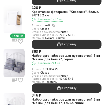
В корзину
120
₽
Крафтовые фоторамки "Классика", белые,
9,8*13,2 см
В наличии 1737 шт.
Артикул:
5in-03
Серия:
Classic
Страна производства:
Китай
Размер упаковки, см:
20×12.5×1.3
новинка
Материал:
Бумага, картон
В корзину
363
₽
Набор органайзеров для путешествий 6 шт.
"Мешок для белья", серый
В наличии 264 шт.
Артикул:
133-024
Серия:
Classic
Страна производства:
Китай
Размер упаковки, см:
41×29.5×2
Материал:
Текстиль
В корзину
346
₽
Набор органайзеров для путешествий 6 шт.
"Мешок для белья", темно-синий