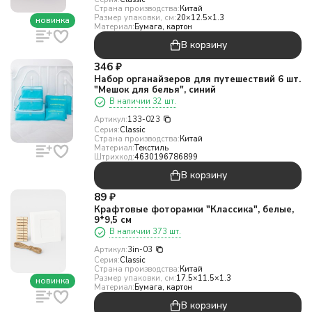
Страна производства:
Китай
Размер упаковки, см:
20×12.5×1.3
новинка
Материал:
Бумага, картон
В корзину
346
₽
Набор органайзеров для путешествий 6 шт.
"Мешок для белья", синий
В наличии 32 шт.
Артикул:
133-023
Серия:
Classic
Страна производства:
Китай
Материал:
Текстиль
Штрихкод:
4630196786899
В корзину
89
₽
Крафтовые фоторамки "Классика", белые,
9*9,5 см
В наличии 373 шт.
Артикул:
3in-03
Серия:
Classic
Страна производства:
Китай
Размер упаковки, см:
17.5×11.5×1.3
новинка
Материал:
Бумага, картон
В корзину