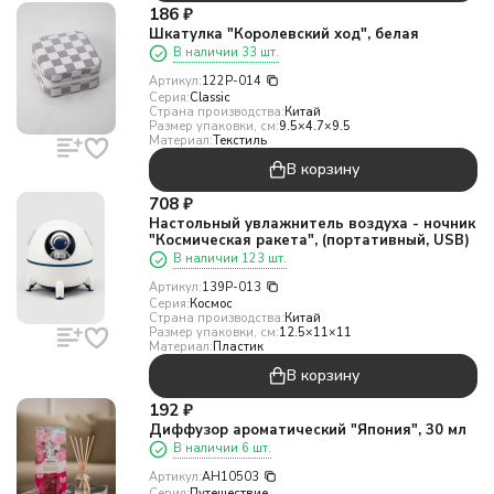
186
₽
Шкатулка "Королевский ход", белая
В наличии 33 шт.
Артикул:
122P-014
Серия:
Classic
Страна производства:
Китай
Размер упаковки, см:
9.5×4.7×9.5
Материал:
Текстиль
В корзину
708
₽
Настольный увлажнитель воздуха - ночник
"Космическая ракета", (портативный, USB)
В наличии 123 шт.
Артикул:
139P-013
Серия:
Космос
Страна производства:
Китай
Размер упаковки, см:
12.5×11×11
Материал:
Пластик
В корзину
192
₽
Диффузор ароматический "Япония", 30 мл
В наличии 6 шт.
Артикул:
AH10503
Серия:
Путешествие