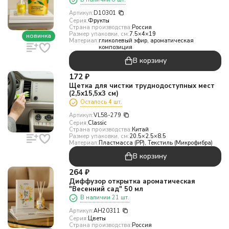
Артикул:
D10301
Серия:
Фрукты
Страна производства:
Россия
Размер упаковки, см:
7.5×4×19
новинка
Материал:
гликолевый эфир, ароматическая
композиция
В корзину
172
₽
Щетка для чистки труднодоступных мест
(2,5х15,5х3 см)
Осталось 4 шт.
Артикул:
VL58-279
Серия:
Classic
Страна производства:
Китай
Размер упаковки, см:
20.5×2.5×8.5
Материал:
Пластмасса (PP), Текстиль (Микрофибра)
В корзину
264
₽
Диффузор открытка ароматическая
"Весенний сад" 50 мл
В наличии 21 шт.
Артикул:
АН20311
Серия:
Цветы
Страна производства:
Россия