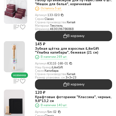
Набор органайзеров для путешествий 6 шт.
"Мешок для белья", коричневый
Осталось 5 шт.
Артикул:
133-020
Серия:
Classic
Страна производства:
Китай
Материал:
Текстиль
Штрихкод:
4630196786868
В корзину
145
₽
Зубная щётка для взрослых iLikeGift
"Улыбка капибары", бежевая (21 см)
В наличии 269 шт.
Артикул:
K311E-168-01
Наш бренд:
iLikeGift
Серия:
Капибара
Страна производства:
Китай
новинка
Размер упаковки, см:
3×3×23
В корзину
120
₽
Крафтовые фоторамки "Классика", черные,
9,8*13,2 см
В наличии 140 шт.
Артикул:
5in-02
Серия:
Classic