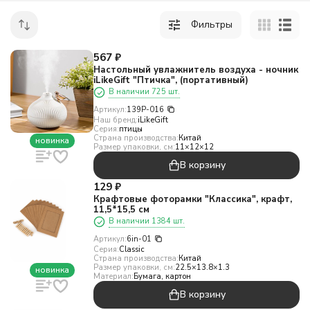
Фильтры
567
₽
Настольный увлажнитель воздуха - ночник
iLikeGift "Птичка", (портативный)
В наличии 725 шт.
Артикул:
139P-016
Наш бренд:
iLikeGift
Серия:
птицы
Страна производства:
Китай
новинка
Размер упаковки, см:
11×12×12
В корзину
129
₽
Крафтовые фоторамки "Классика", крафт,
11,5*15,5 см
В наличии 1384 шт.
Артикул:
6in-01
Серия:
Classic
Страна производства:
Китай
Размер упаковки, см:
22.5×13.8×1.3
новинка
Материал:
Бумага, картон
В корзину