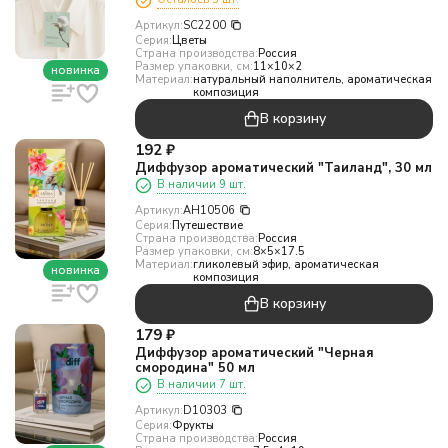
Артикул:
SC2200
Серия:
Цветы
Страна производства:
Россия
Размер упаковки, см:
11×10×2
новинка
Материал:
натуральный наполнитель, ароматическая
композиция
В корзину
192
₽
Диффузор ароматический "Таиланд", 30 мл
В наличии 9 шт.
Артикул:
AH10506
Серия:
Путешествие
Страна производства:
Россия
Размер упаковки, см:
8×5×17.5
Материал:
гликолевый эфир, ароматическая
новинка
композиция
В корзину
179
₽
Диффузор ароматический "Черная
смородина" 50 мл
В наличии 7 шт.
Артикул:
D10303
Серия:
Фрукты
Страна производства:
Россия