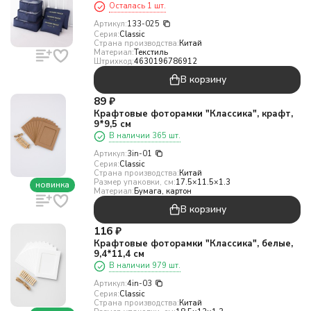
Осталась 1 шт.
Артикул:
133-025
Серия:
Classic
Страна производства:
Китай
Материал:
Текстиль
Штрихкод:
4630196786912
В корзину
89
₽
Крафтовые фоторамки "Классика", крафт,
9*9,5 см
В наличии 365 шт.
Артикул:
3in-01
Серия:
Classic
Страна производства:
Китай
Размер упаковки, см:
17.5×11.5×1.3
новинка
Материал:
Бумага, картон
В корзину
116
₽
Крафтовые фоторамки "Классика", белые,
9,4*11,4 см
В наличии 979 шт.
Артикул:
4in-03
Серия:
Classic
Страна производства:
Китай