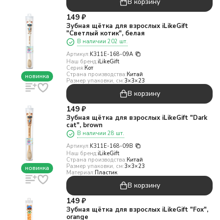
В корзину
149
₽
Зубная щётка для взрослых iLikeGift
"Светлый котик", белая
В наличии 202 шт.
Артикул:
K311E-168-09A
Наш бренд:
iLikeGift
Серия:
Кот
Страна производства:
Китай
новинка
Размер упаковки, см:
3×3×23
В корзину
149
₽
Зубная щётка для взрослых iLikeGift "Dark
cat", brown
В наличии 28 шт.
Артикул:
K311E-168-09B
Наш бренд:
iLikeGift
Страна производства:
Китай
Размер упаковки, см:
3×3×23
новинка
Материал:
Пластик
В корзину
149
₽
Зубная щётка для взрослых iLikeGift "Fox",
orange