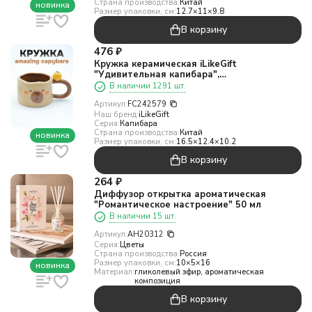
Страна производства:
Китай
новинка
Размер упаковки, см:
12.7×11×9.8
В корзину
476
₽
Кружка керамическая iLikeGift
"Удивительная капибара",
коричневая,500мл
В наличии 1291 шт.
Артикул:
FC242579
Наш бренд:
iLikeGift
Серия:
Капибара
Страна производства:
Китай
новинка
Размер упаковки, см:
16.5×12.4×10.2
В корзину
264
₽
Диффузор открытка ароматическая
"Романтическое настроение" 50 мл
В наличии 15 шт.
Артикул:
AH20312
Серия:
Цветы
Страна производства:
Россия
Размер упаковки, см:
10×5×16
новинка
Материал:
гликолевый эфир, ароматическая
композиция
В корзину