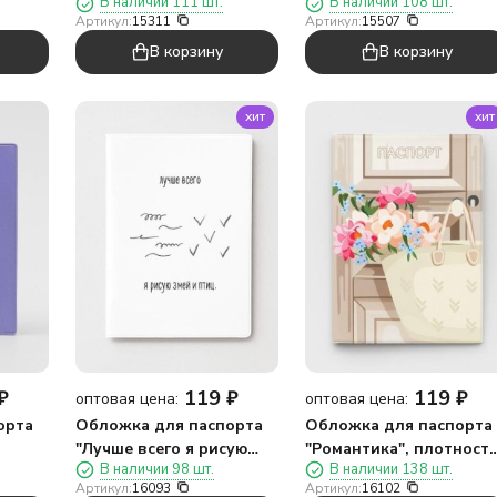
В наличии 111 шт.
В наличии 108 шт.
600 мкм
плотность 600 мкм
Артикул:
15311
Артикул:
15507
В корзину
В корзину
хит
хит
₽
119
₽
119
₽
оптовая цена:
оптовая цена:
орта
Обложка для паспорта
Обложка для паспорта
"Лучше всего я рисую
"Романтика", плотност
В наличии 98 шт.
В наличии 138 шт.
змей и птиц", плотность
600 мкм
Артикул:
16093
Артикул:
16102
600 мкм