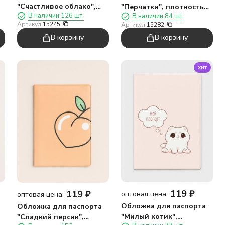
"Счастливое облако",
"Перчатки", плотность
В наличии 126 шт.
В наличии 84 шт.
плотность 600 мкм
600 мкм
Артикул:
15245
Артикул:
15282
В корзину
В корзину
хит
119
₽
119
₽
оптовая цена:
оптовая цена:
Обложка для паспорта
Обложка для паспорта
"Милый котик",
"Сладкий персик",