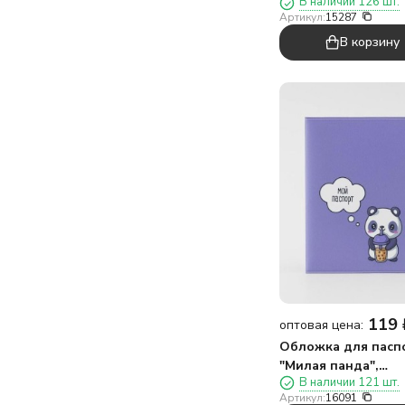
В наличии 126 шт.
плотность 600 мкм
Артикул:
15287
В корзину
119
оптовая цена:
Обложка для пасп
"Милая панда",
В наличии 121 шт.
плотность 600 мкм
Артикул:
16091