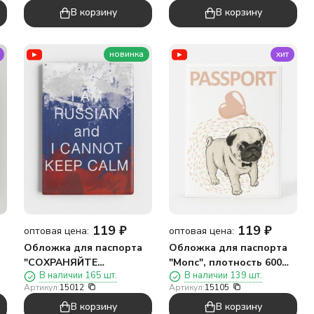
В корзину
В корзину
новинка
хит
119
₽
119
₽
оптовая цена:
оптовая цена:
Обложка для паспорта
Обложка для паспорта
"СОХРАНЯЙТЕ
"Мопс", плотность 600
В наличии 165 шт.
В наличии 139 шт.
СПОКОЙСТВИЕ",
мкм
Артикул:
15012
Артикул:
15105
плотность 600 мкм
В корзину
В корзину