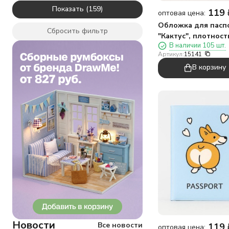
Космос
Показать
119
оптовая цена:
Кот
Лама
Обложка для пасп
Сбросить фильтр
Ленивец
"Кактус", плотност
Лето
В наличии 105 шт.
мкм
Артикул:
15141
Лиса
Любовь
В корзину
Мишка
Море
Овечка
Панда
Приколы
Путешествие
Пчёлка
Растения
Русалка
Сладости
Собака
Сова
Утка
Фламинго
Новости
Все новости
119
оптовая цена:
Фрукты