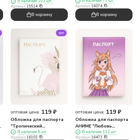
В наличии 77 шт.
В наличии 152 шт.
плотность 600 мкм
плотность 600 мкм
Артикул:
16074
Артикул:
15514
В корзину
В корзину
хит
119
₽
119
₽
оптовая цена:
оптовая цена:
Обложка для паспорта
Обложка для паспорта
"Тропический
АНИМЕ "Любовь
ь
В наличии 6 шт.
В наличии 132 шт.
фламинго", плотность
девушки-корги",
Артикул:
16103
Артикул:
16473
600 мкм
плотность 600 мкм