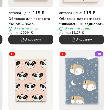
119
₽
119
₽
оптовая цена:
оптовая цена:
Обложка для паспорта
Обложка для паспорта
"ЗАРИСОВКА",
"Влюбленный единорог",
В наличии 84 шт.
В наличии 80 шт.
плотность 600 мкм
плотность 600 мкм
Артикул:
15044
Артикул:
15127
В корзину
В корзину
хит