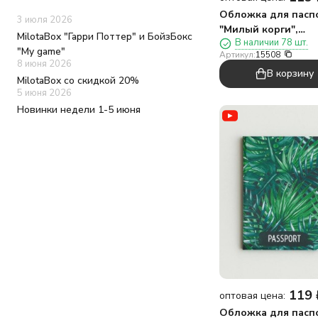
Цветы
Обложка для пасп
3 июля 2026
птицы
"Милый корги",
MilotaBox "Гарри Поттер" и БойзБокс
В наличии 78 шт.
плотность 600 мкм
"My game"
Артикул:
15508
8 июня 2026
В корзину
MilotaBox со скидкой 20%
5 июня 2026
Новинки недели 1-5 июня
119
оптовая цена:
Обложка для пасп