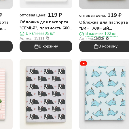
119
₽
₽
119
₽
оптовая цена:
оптовая цена:
Обложка для паспорта
орта
Обложка для паспорта
"СЕМЬЯ", плотность 600
я,
"ВИНТАЖНЫЙ
В наличии 85 шт.
В наличии 102 шт.
мкм
ЛОНДОН", плотность
Артикул:
15111
Артикул:
15005
600 мкм
В корзину
В корзину