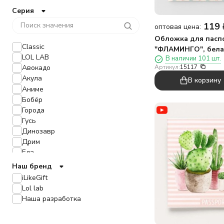
Серия
119
оптовая цена:
Обложка для пасп
Classic
"ФЛАМИНГО", бела
LOL LAB
В наличии 101 шт.
плотность 600 мкм
Артикул:
15117
Авокадо
Акула
В корзину
Аниме
Бобёр
Города
Гусь
Динозавр
Дрим
Еда
Единорог
Наш бренд
Животные
iLikeGift
Зайчик
Lol lab
Звёзды
Наша разработка
Кактус
Коала