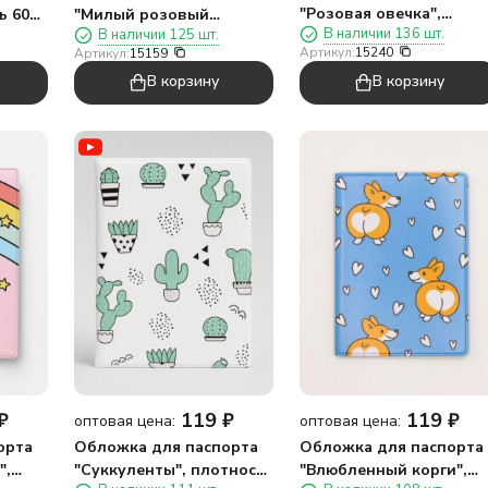
"Розовая овечка",
ь 600
"Милый розовый
В наличии 136 шт.
В наличии 125 шт.
плотность 600 мкм
единорог", плотность
Артикул:
15240
Артикул:
15159
600 мкм
В корзину
В корзину
₽
119
₽
119
₽
оптовая цена:
оптовая цена:
орта
Обложка для паспорта
Обложка для паспорта
",
"Суккуленты", плотность
"Влюбленный корги",