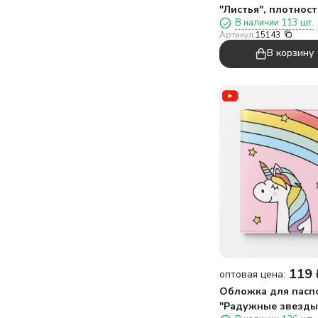
"Листья", плотност
В наличии 113 шт.
мкм
Артикул:
15143
В корзину
119
оптовая цена:
Обложка для пасп
"Радужные звезды