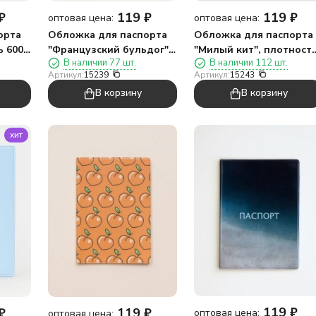
₽
119
₽
119
₽
оптовая цена:
оптовая цена:
орта
Обложка для паспорта
Обложка для паспорта
ь 600
"Французский бульдог",
"Милый кит", плотност
В наличии 77 шт.
В наличии 112 шт.
плотность 600 мкм
600 мкм
Артикул:
15239
Артикул:
15243
В корзину
В корзину
хит
119
₽
₽
119
₽
оптовая цена:
оптовая цена: