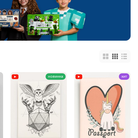
новинка
хит