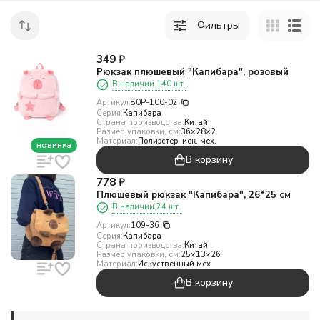
Фильтры
349
₽
Рюкзак плюшевый "Капибара", розовый
В наличии 140 шт.
Артикул:
80P-100-02
Серия:
Капибара
Страна производства:
Китай
Размер упаковки, см:
36×28×2
Материал:
Полиэстер, иск. мех.
новинка
В корзину
778
₽
Плюшевый рюкзак "Капибара", 26*25 см
В наличии 24 шт.
Артикул:
109-36
Серия:
Капибара
Страна производства:
Китай
Размер упаковки, см:
25×13×26
Материал:
Искуственный мех
В корзину