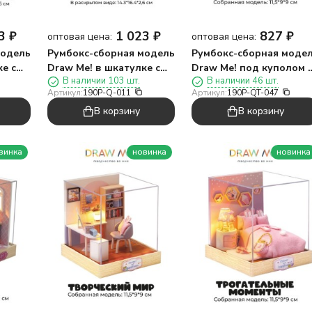
3
₽
1 023
₽
827
₽
оптовая цена:
оптовая цена:
модель
Румбокс-сборная модель
Румбокс-сборная моде
е с
Draw Me! в шкатулке с
Draw Me! под куполом 
В наличии 103 шт.
В наличии 46 шт.
лка по
подсветкой"Сад
подсветкой"Ателье",
Артикул:
190P-Q-011
Артикул:
190P-QT-047
м
Звездного Света",
11,5*9*9см
В корзину
В корзину
14,3*8*3см
винка
новинка
новинка