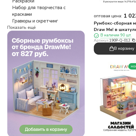
Раскраски
Набор для творчества с
красками
1 02
оптовая цена:
Гравюры и скретчинг
Румбокс-сборная 
Показать ещё
Draw Me! в шкатулк
В наличии 90 шт.
подсветкой"Прогу
Артикул:
190P-Q-012
Парижу", 14,3*8*3с
В корзину
но