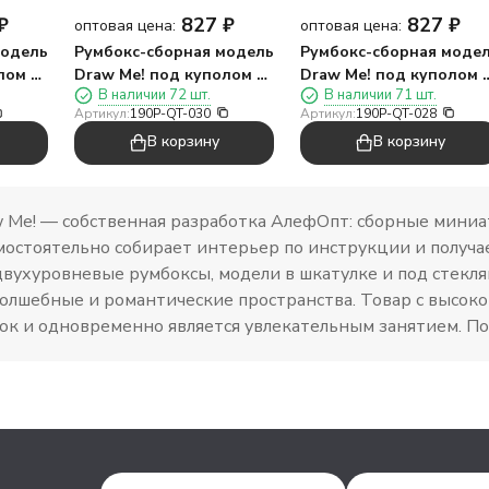
₽
827
₽
827
₽
оптовая цена:
оптовая цена:
модель
Румбокс-сборная модель
Румбокс-сборная моде
лом с
Draw Me! под куполом с
Draw Me! под куполом 
В наличии 72 шт.
В наличии 71 шт.
ин
подсветкой"Творческий
подсветкой"Трогатель
Артикул:
190P-QT-030
Артикул:
190P-QT-028
*9см
мир", 11,5*9*9см
моменты", 11,5*9*9см
В корзину
В корзину
 Me! — собственная разработка АлефОпт: сборные миниа
мостоятельно собирает интерьер по инструкции и получа
двухуровневые румбоксы, модели в шкатулке и под стек
 волшебные и романтические пространства. Товар с высо
ок и одновременно является увлекательным занятием. По