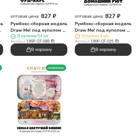
827
₽
827
₽
оптовая цена:
оптовая цена:
ль
Румбокс-сборная модель
Румбокс-сборная модель
с
Draw Me! под куполом с
Draw Me! под куполом с
В наличии 54 шт.
Осталось 4 шт.
подсветкой"Вращающийся
подсветкой"Домашний
Артикул:
190P-QT-088
Артикул:
190P-QT-025
фуд-хаус", 11,5*9*9см
уют", 11,5*9*9см
В корзину
В корзину
новинка