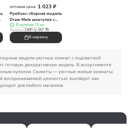
1 023
₽
оптовая цена:
ль
Румбокс-сборная модель
с
Draw Me!в шкатулке с
В наличии 70 шт.
ные
подсветкой"Земля
Артикул:
190P-Q-007
цветущей вишни",
В корзину
14,3*8*3см
тюрные модели уютных комнат с подсветкой.
ет готовую декоративную модель. В ассортименте
лянным куполом. Сюжеты — уютные жилые комнаты,
кой воспринимаемой ценностью: выглядит как
дходит для любого магазина.