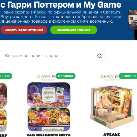
винка
новинка
новинка