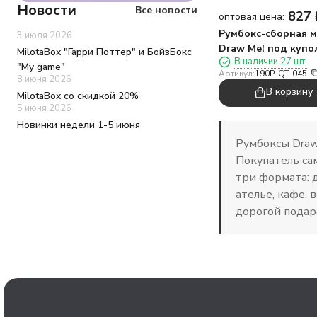
Новости
Все новости
827
оптовая цена:
Румбокс-сборная 
3 июля 2026
Draw Me! под купо
MilotaBox "Гарри Поттер" и БойзБокс
В наличии 27 шт.
подсветкой"Магаз
"My game"
Артикул:
190P-QT-045
сладостей", 11,5*9
8 июня 2026
В корзину
MilotaBox со скидкой 20%
5 июня 2026
Новинки недели 1-5 июня
Румбоксы Draw
Покупатель са
три формата: 
ателье, кафе,
дорогой подар