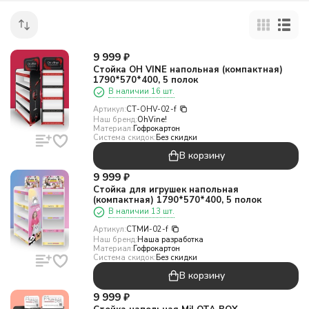
9 999
₽
Стойка OH VINE напольная (компактная)
1790*570*400, 5 полок
В наличии 16 шт.
Артикул:
СТ-OHV-02-f
Наш бренд:
OhVine!
Материал:
Гофрокартон
Система скидок:
Без скидки
В корзину
9 999
₽
Стойка для игрушек напольная
(компактная) 1790*570*400, 5 полок
В наличии 13 шт.
Артикул:
СТМИ-02-f
Наш бренд:
Наша разработка
Материал:
Гофрокартон
Система скидок:
Без скидки
В корзину
9 999
₽