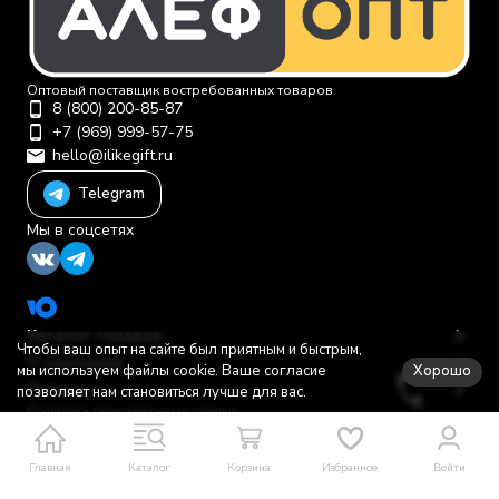
Оптовый поставщик востребованных товаров
8 (800) 200-85-87
+7 (969) 999-57-75
hello@ilikegift.ru
Telegram
Мы в соцсетях
Каталог товаров
Чтобы ваш опыт на сайте был приятным и быстрым,
О компании
Хорошо
мы используем файлы cookie. Ваше согласие
Помощь
позволяет нам становиться лучше для вас.
Политика персональных данных
© 2012-2026 ООО "Первая торговая компания"
Главная
Каталог
Корзина
Избранное
Войти