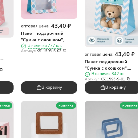
43,40
₽
оптовая цена:
Пакет подарочный
"Сумка с окошком",
В наличии 777 шт.
радуга (17*18,5*8)
Артикул:
KS11595-S-02
43,40
₽
оптовая цена:
,
Пакет подарочный
)
"Сумка с окошком",
В наличии 842 шт.
синий (17*18,5*8)
Артикул:
KS11595-S-01
В корзину
В корзину
винка
новинка
новинка