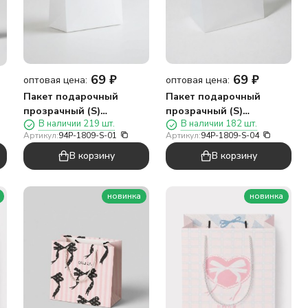
69
₽
69
₽
оптовая цена:
оптовая цена:
Пакет подарочный
Пакет подарочный
прозрачный (S)
прозрачный (S)
В наличии 219 шт.
В наличии 182 шт.
"Квадратная ручка
"Квадратная ручка
Артикул:
94P-1809-S-01
Артикул:
94P-1809-S-04
один", вертикальный,
четыре", вертикальный,
красный (19*16*8)
розовый (19*16*8)
В корзину
В корзину
новинка
новинка