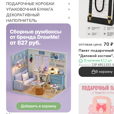
ПОДАРОЧНЫЕ КОРОБКИ
УПАКОВОЧНАЯ БУМАГА
ДЕКОРАТИВНЫЙ
НАПОЛНИТЕЛЬ
70
₽
оптовая цена:
Пакет подарочный
"Деловой костюм",
В наличии 612 шт.
мужские подтяжки
Артикул:
22P-KR11152-S
(18*23*10)
В корзину