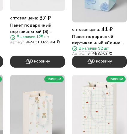
37
₽
оптовая цена:
Пакет подарочный
41
₽
оптовая цена:
вертикальный (S)
Пакет подарочный
В наличии 125 шт.
кс
«Милая панда четыре»,
Артикул:
94P-851882-S-04
вертикальный «Синие
микс (14,5*19,5*10)
В наличии 92 шт.
цветы три», синий
Артикул:
94P-B82-03
(12*24,5*10)
В корзину
В корзину
новинка
новинка