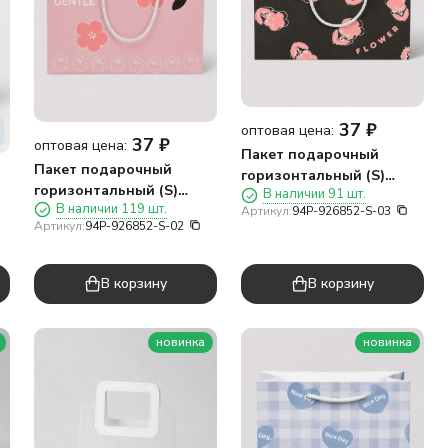
37
₽
оптовая цена:
37
₽
оптовая цена:
Пакет подарочный
Пакет подарочный
горизонтальный (S)
горизонтальный (S)
В наличии 91 шт.
«Цветы три», черный
В наличии 119 шт.
«Цветы два», розовый
Артикул:
94P-926852-S-03
(19,5*14,5*8,5)
Артикул:
94P-926852-S-02
(19,5*14,5*8,5)
В корзину
В корзину
новинка
новинка