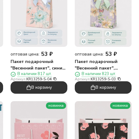
53
₽
53
₽
оптовая цена:
оптовая цена:
Пакет подарочный
Пакет подарочный
"Весенний пакет", синий
"Весенний пакет",
В наличии 817 шт.
В наличии 823 шт.
(12*20*6)
зеленый (12*20*6)
Артикул:
KR13259-S-04
Артикул:
KR13259-S-03
В корзину
В корзину
новинка
новинка