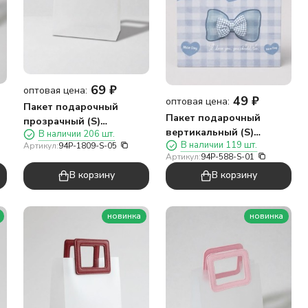
69
₽
оптовая цена:
49
₽
оптовая цена:
Пакет подарочный
Пакет подарочный
прозрачный (S)
вертикальный (S)
В наличии 206 шт.
"Квадратная ручка
В наличии 119 шт.
,
Артикул:
94P-1809-S-05
«Настоящий бантик
пять", вертикальный,
Артикул:
94P-588-S-01
один», синий
белый (19*16*8)
В корзину
В корзину
(14,5*19,5*10)
новинка
новинка