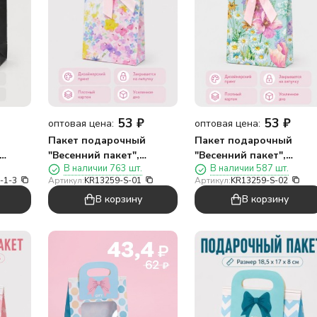
53
₽
53
₽
оптовая цена:
оптовая цена:
Пакет подарочный
Пакет подарочный
"Весенний пакет",
"Весенний пакет",
В наличии 763 шт.
В наличии 587 шт.
розовый (12*20*6)
светло-розовый
-1-3
Артикул:
KR13259-S-01
Артикул:
KR13259-S-02
(12*20*6)
В корзину
В корзину