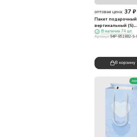
37
₽
оптовая цена:
Пакет подарочный
вертикальный (S)
В наличии 74 шт.
«Милая панда один
Артикул:
94P-851882-S-
микс (14,5*19,5*10)
В корзину
но