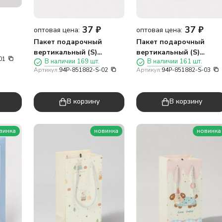
37
₽
37
₽
оптовая цена:
оптовая цена:
Пакет подарочный
Пакет подарочный
»,
вертикальный (S)
вертикальный (S)
01
В наличии 169 шт.
В наличии 161 шт.
«Милая панды два»,
«Милая панды три», ми
Артикул:
94P-851882-S-02
Артикул:
94P-851882-S-03
микс (14,5*19,5*10)
(14,5*19,5*10)
В корзину
В корзину
винка
новинка
новинка