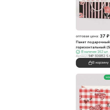
37
₽
оптовая цена:
Пакет подарочный
горизонтальный (S
В наличии 162 шт.
«Цветы четыре»,
Артикул:
94P-926852-S-
розовый (19,5*14,5*
В корзину
но