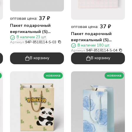
37
₽
оптовая цена:
Пакет подарочный
37
₽
оптовая цена:
вертикальный (S)
Пакет подарочный
В наличии 23 шт.
«Бантик три», розовый
вертикальный (S)
Артикул:
94P-8518114-S-03
(14,5*19,5*10)
В наличии 180 шт.
«Бантик четвре», белый
Артикул:
94P-8518114-S-04
(14,5*19,5*10)
В корзину
В корзину
новинка
новинка