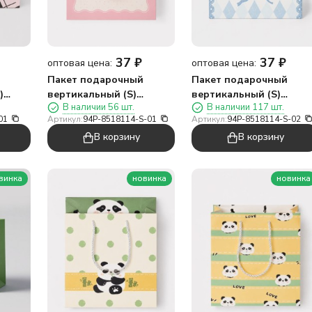
37
₽
37
₽
оптовая цена:
оптовая цена:
Пакет подарочный
Пакет подарочный
)
вертикальный (S)
вертикальный (S)
В наличии 56 шт.
В наличии 117 шт.
зовый
«Бантик один», розовый
«Бантик два», синий
01
Артикул:
94P-8518114-S-01
Артикул:
94P-8518114-S-02
(14,5*19,5*10)
(14,5*19,5*10)
В корзину
В корзину
винка
новинка
новинка