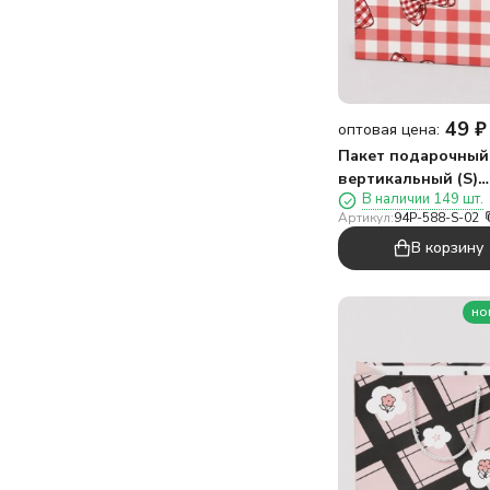
49
₽
оптовая цена:
Пакет подарочный
вертикальный (S)
В наличии 149 шт.
«Настоящий банти
Артикул:
94P-588-S-02
два», красный
В корзину
(14,5*19,5*10)
но