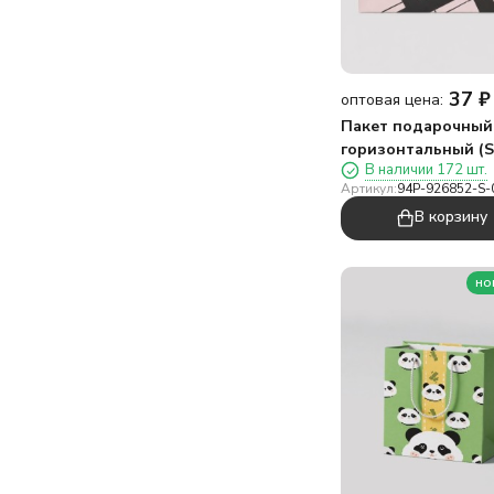
37
₽
оптовая цена:
Пакет подарочный
горизонтальный (S
В наличии 172 шт.
«Цветы один», ро
Артикул:
94P-926852-S-
(19,5*14,5*8,5)
В корзину
но