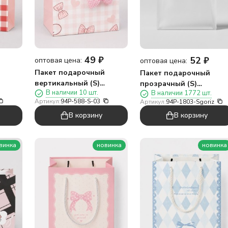
49
₽
52
₽
оптовая цена:
оптовая цена:
Пакет подарочный
Пакет подарочный
вертикальный (S)
прозрачный (S)
В наличии 10 шт.
В наличии 1772 шт.
к
«Настоящий бантик
"Видимость",
Артикул:
94P-588-S-03
Артикул:
94P-1803-Sgoriz
три», розовый
горизонтальный
В корзину
В корзину
(14,5*19,5*10)
(15*14*7)
винка
новинка
новинка