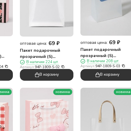
69
₽
69
₽
оптовая цена:
оптовая цена:
Пакет подарочный
Пакет подарочный
прозрачный (S)
)
прозрачный (S)
В наличии 208 шт.
"Квадратная ручка три"
В наличии 224 шт.
"Квадратная ручка два",
Артикул:
94P-1809-S-03
04
Артикул:
94P-1809-S-02
вертикальный, синий
8,5)
вертикальный,
(19*16*8)
В корзину
В корзину
оранжевый (19*16*8)
винка
новинка
новинка