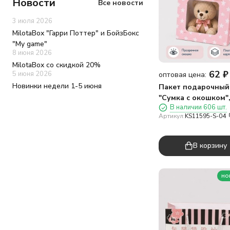
Новости
Все новости
3 июля 2026
MilotaBox "Гарри Поттер" и БойзБокс
"My game"
8 июня 2026
MilotaBox со скидкой 20%
62
₽
5 июня 2026
оптовая цена:
Новинки недели 1-5 июня
Пакет подарочный
"Сумка с окошком"
В наличии 606 шт.
розовый (17*18,5*8
Артикул:
KS11595-S-04
В корзину
но