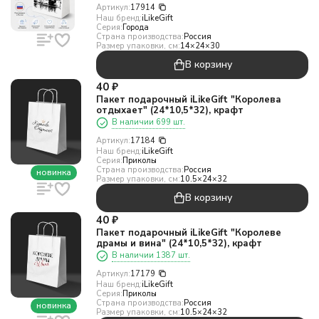
Артикул:
17914
Наш бренд:
iLikeGift
Серия:
Города
Страна производства:
Россия
Размер упаковки, см:
14×24×30
В корзину
40
₽
Пакет подарочный iLikeGift "Королева
отдыхает" (24*10,5*32), крафт
В наличии 699 шт.
Артикул:
17184
Наш бренд:
iLikeGift
Серия:
Приколы
Страна производства:
Россия
новинка
Размер упаковки, см:
10.5×24×32
В корзину
40
₽
Пакет подарочный iLikeGift "Королеве
драмы и вина" (24*10,5*32), крафт
В наличии 1387 шт.
Артикул:
17179
Наш бренд:
iLikeGift
Серия:
Приколы
Страна производства:
Россия
новинка
Размер упаковки, см:
10.5×24×32