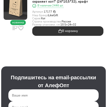
охраняет кот!" (24*10,5*32), крафт
В наличии 2446 шт.
Артикул:
17177
Наш бренд:
iLikeGift
Серия:
Кот
Страна производства:
Россия
новинка
Размер упаковки, см:
10.5×24×32
В корзину
Подпишитесь на email-рассылки
от АлефОпт