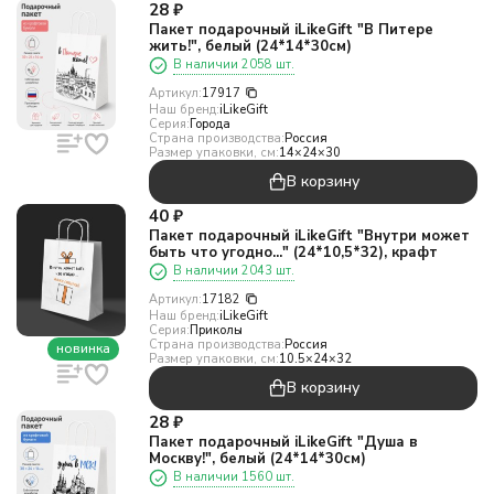
28
₽
Пакет подарочный iLikeGift "В Питере
жить!", белый (24*14*30см)
В наличии 2058 шт.
Артикул:
17917
Наш бренд:
iLikeGift
Серия:
Города
Страна производства:
Россия
Размер упаковки, см:
14×24×30
В корзину
40
₽
Пакет подарочный iLikeGift "Внутри может
быть что угодно..." (24*10,5*32), крафт
В наличии 2043 шт.
Артикул:
17182
Наш бренд:
iLikeGift
Серия:
Приколы
Страна производства:
Россия
новинка
Размер упаковки, см:
10.5×24×32
В корзину
28
₽
Пакет подарочный iLikeGift "Душа в
Москву!", белый (24*14*30см)
В наличии 1560 шт.