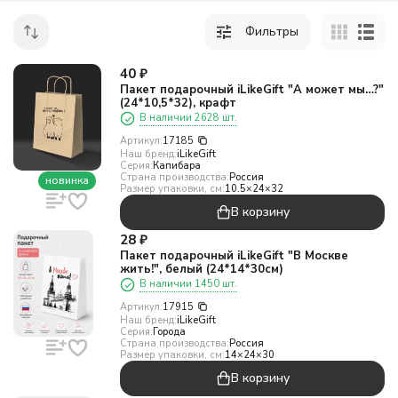
Фильтры
40
₽
Пакет подарочный iLikeGift "А может мы…?"
(24*10,5*32), крафт
В наличии 2628 шт.
Артикул:
17185
Наш бренд:
iLikeGift
Серия:
Капибара
Страна производства:
Россия
новинка
Размер упаковки, см:
10.5×24×32
В корзину
28
₽
Пакет подарочный iLikeGift "В Москве
жить!", белый (24*14*30см)
В наличии 1450 шт.
Артикул:
17915
Наш бренд:
iLikeGift
Серия:
Города
Страна производства:
Россия
Размер упаковки, см:
14×24×30
В корзину