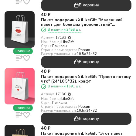
В корзину
40
₽
Пакет подарочный iLikeGift "Маленький
пакет для больших удовольствий"
(24*10,5*32), крафт
В наличии 2488 шт.
Артикул:
17183
Наш бренд:
iLikeGift
Серия:
Приколы
Страна производства:
Россия
новинка
Размер упаковки, см:
10.5×24×32
В корзину
40
₽
Пакет подарочный iLikeGift "Просто потому
что" (24*10,5*32), крафт
В наличии 1691 шт.
Артикул:
17180
Наш бренд:
iLikeGift
Серия:
Приколы
Страна производства:
Россия
новинка
Размер упаковки, см:
10.5×24×32
В корзину
40
₽
Пакет подарочный iLikeGift "Этот пакет